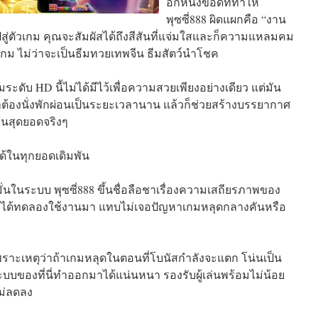
อีกหนึ่งข้อดีที่ทำให้
พุซซี่888 ผิดแผกคือ “งาน
ปสู่ตัวเกม คุณจะสัมผัสได้ถึงสีสันที่แจ่มใสและก็ความแหลมคม
กม ไม่ว่าจะเป็นธีมทวยเทพจีน ธีมสัตว์นำโชค
ามระดับ HD นี้ไม่ได้มีไว้เพื่อความสวยเพียงอย่างเดียว แต่มัน
้องนั่งพักผ่อนเป็นระยะเวลานาน แล้วก็ช่วยสร้างบรรยากาศ
ิโนสุดยอดจริงๆ
ได้ในทุกยอดเดิมพัน
่นในระบบ พุซซี่888 ขึ้นชื่อลือชาเรื่องความเสถียรภาพของ
่ผมได้ทดลองใช้งานมา แทบไม่เจอปัญหาเกมหลุดกลางคันหรือ
เพราะเหตุว่าถ้าเกมหลุดในตอนที่โบนัสกำลังจะแตก โน่นเป็น
ระบบของที่นี่ทำออกมาได้แน่นหนา รองรับผู้เล่นพร้อมไม่น้อย
ไม่ลดลง