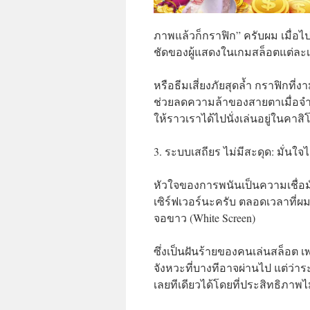
ภาพแล้วก็กราฟิก” ครับผม เมื่อไ
ชัดของผู้แสดงในเกมสล็อตแต่ละเ
หรือธีมเสี่ยงภัยสุดล้ำ กราฟิกที่ง
ช่วยลดความล้าของสายตาเมื่อจำต
ให้ราวเราได้ไปนั่งเล่นอยู่ในคาส
3. ระบบเสถียร ไม่มีสะดุด: มั่นใจ
หัวใจของการพนันเป็นความเชื่อมั
เซิร์ฟเวอร์นะครับ ตลอดเวลาที
จอขาว (White Screen)
ซึ่งเป็นฝันร้ายของคนเล่นสล็อต 
จังหวะที่บางทีอาจผ่านไป แต่ว่า
เลยทีเดียวได้โดยที่ประสิทธิภาพ