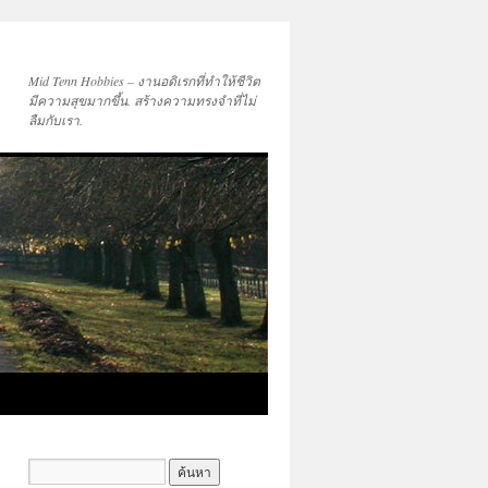
Mid Tenn Hobbies – งานอดิเรกที่ทำให้ชีวิต
มีความสุขมากขึ้น. สร้างความทรงจำที่ไม่
ลืมกับเรา.