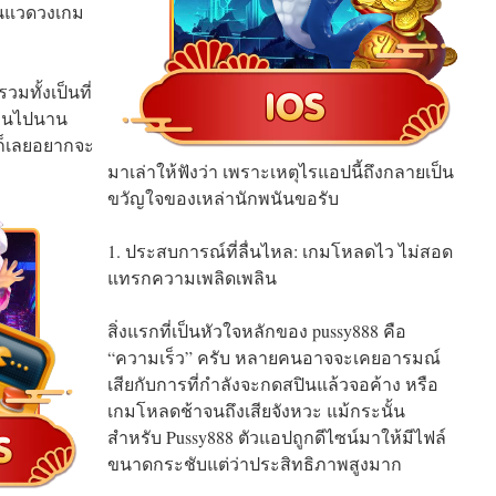
ในแวดวงเกม
วมทั้งเป็นที่
ผ่านไปนาน
มก็เลยอยากจะ
มาเล่าให้ฟังว่า เพราะเหตุไรแอปนี้ถึงกลายเป็น
ขวัญใจของเหล่านักพนันขอรับ
1. ประสบการณ์ที่ลื่นไหล: เกมโหลดไว ไม่สอด
แทรกความเพลิดเพลิน
สิ่งแรกที่เป็นหัวใจหลักของ pussy888 คือ
“ความเร็ว” ครับ หลายคนอาจจะเคยอารมณ์
เสียกับการที่กำลังจะกดสปินแล้วจอค้าง หรือ
เกมโหลดช้าจนถึงเสียจังหวะ แม้กระนั้น
สำหรับ Pussy888 ตัวแอปถูกดีไซน์มาให้มีไฟล์
ขนาดกระชับแต่ว่าประสิทธิภาพสูงมาก