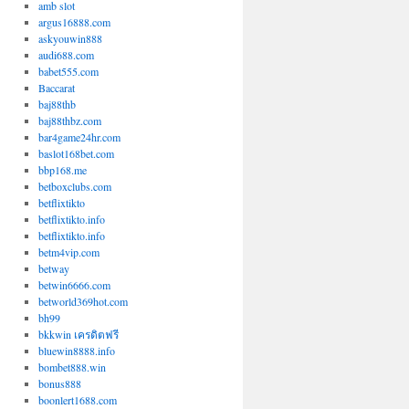
amb slot
argus16888.com
askyouwin888
audi688.com
babet555.com
Baccarat
baj88thb
baj88thbz.com
bar4game24hr.com
baslot168bet.com
bbp168.me
betboxclubs.com
betflixtikto
betflixtikto.info
betflixtikto.info
betm4vip.com
betway
betwin6666.com
betworld369hot.com
bh99
bkkwin เครดิตฟรี
bluewin8888.info
bombet888.win
bonus888
boonlert1688.com