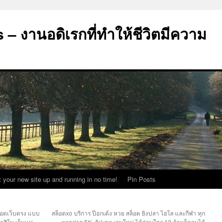
– งานอดิเรกที่ทำให้ชีวิตมีความ
t your new site up and running in no time!
Pin Posts
็อตเว็บตรง แบบ
สล็อตxo บริการ ป๊อกเด้ง หวย สล็อต ยิงปลา ไฮโล และกีฬา ทุก
สิโน เว็บแม่
ยอดฝาก 5% อัปเดท เกมใหม่ ได้ก่อนใคร 10 ล้านก็ถอนได้