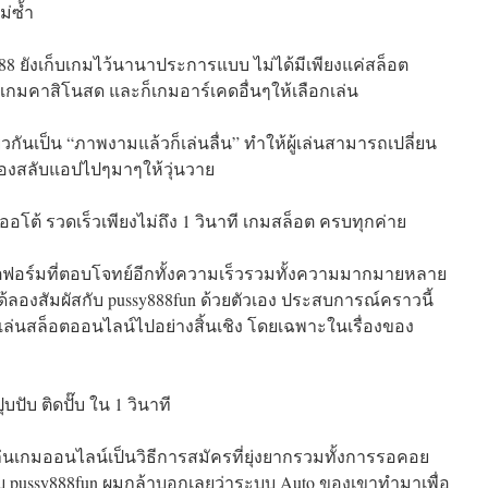
ม่ซ้ำ
ี่888 ยังเก็บเกมไว้นานาประการแบบ ไม่ได้มีเพียงแค่สล็อต
ลา เกมคาสิโนสด และก็เกมอาร์เคดอื่นๆให้เลือกเล่น
กันเป็น “ภาพงามแล้วก็เล่นลื่น” ทำให้ผู้เล่นสามารถเปลี่ยน
องสลับแอปไปๆมาๆให้วุ่นวาย
อโต้ รวดเร็วเพียงไม่ถึง 1 วินาที เกมสล็อต ครบทุกค่าย
อร์มที่ตอบโจทย์อีกทั้งความเร็วรวมทั้งความมากมายหลาย
ด้ลองสัมผัสกับ pussy888fun ด้วยตัวเอง ประสบการณ์คราวนี้
เล่นสล็อตออนไลน์ไปอย่างสิ้นเชิง โดยเฉพาะในเรื่องของ
ปับ ติดปั๊บ ใน 1 วินาที
ล่นเกมออนไลน์เป็นวิธีการสมัครที่ยุ่งยากรวมทั้งการรอคอย
บ pussy888fun ผมกล้าบอกเลยว่าระบบ Auto ของเขาทำมาเพื่อ