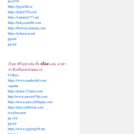
kiss918
https://pgslotth.io
https://joker356.com
https://samurai777.net
https://tokyoslot88.com
https://betwayvietnam.com
https://jokerasia.net
pgslot
pgslot
เว็บคาสิโนน่าเล่น ทั้ง
สล็อต
และ
บาคา
ร่า
ตึงจริงแตกบ่อยมาก
918kiss
https://www.madoohd.com
sagame
https://joker123auto.com
http://www.movie87hd.com
https://www.pussy888play.com
https://pussy888win.com
sexybaccarat
pg slot
pgslot
https://www.pgheng99.me