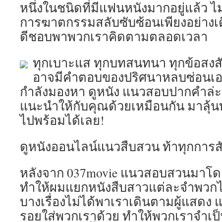
หนึ่งในชนิดที่มีแฟนหนังมากอยู่แล้ว ไม
การฆาตกรรมสลับซับซ้อนเพียงอย่างเดี
ดีชอบพาพวกเราคิดตามตลอดเวลา
ทุกเบาะแส ทุกบทสนทนา ทุกข้อสงสั
อาจมีคำตอบของปริศนาหลบซ่อนเอาไว
กำลังมองหา ดูหนัง แนวสอบปากคำล่ะก็
แนะนำให้กับคุณด้วยเหมือนกัน มาลุ้น
ไปพร้อมได้เลย!
ดูหนังออนไลน์แนวสืบสวน ท้าทุกการสังเ
หลังจาก 037movie แนวสอบสวนมาโดย
ทำให้ผมแยกหนังสืบสาวแต่ละจำพวกได
บางเรื่องไม่ได้พาเราเดินตามผู้แสดง 
รอยใส่พวกเราด้วย ทำให้พวกเราจำเป็นต