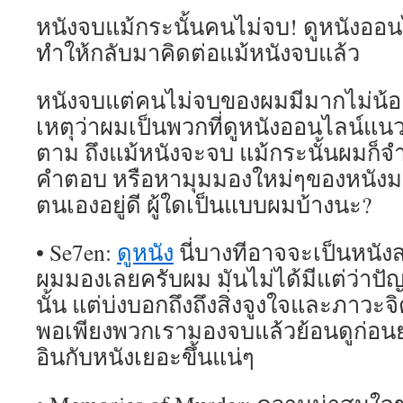
หนังจบแม้กระนั้นคนไม่จบ! ดูหนังออน
ทำให้กลับมาคิดต่อแม้หนังจบแล้ว
หนังจบแต่คนไม่จบของผมมีมากไม่น้อ
เหตุว่าผมเป็นพวกที่ดูหนังออนไลน์แ
ตาม ถึงแม้หนังจะจบ แม้กระนั้นผมก็จ
คำตอบ หรือหามุมมองใหม่ๆของหนัง
ตนเองอยู่ดี ผู้ใดเป็นแบบผมบ้างนะ?
• Se7en:
ดูหนัง
นี่บางทีอาจจะเป็นหนังส
ผมมองเลยครับผม มันไม่ได้มีแต่ว่าป
นั้น แต่บ่งบอกถึงถึงสิ่งจูงใจและภาว
พอเพียงพวกเรามองจบแล้วย้อนดูก่อนย
อินกับหนังเยอะขึ้นแน่ๆ