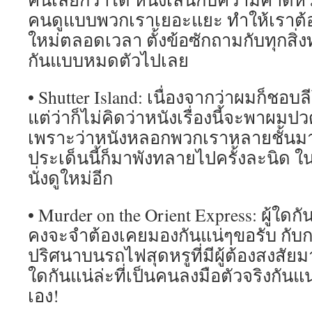
คนดูแบบพวกเราเยอะแยะ ทำให้เราต้อ
ใหม่ตลอดเวลา ตั้งข้อซักถามกับทุกสิ่งท
กันแบบหมดตัวไปเลย
• Shutter Island: เนื่องจากว่าผมก็ชอบล
แต่ว่าก็ไม่คิดว่าหนังเรื่องนี้จะพาผมปว
เพราะว่าหนังหลอกพวกเราหลายชั้นมา
ประเด็นนี้ก็มาพังทลายไปครั้งละนิด ใน
นั่งดูใหม่อีก
• Murder on the Orient Express: ผู้ใดกั
คงจะจำต้องเคยมองกันแน่ๆขอรับ กั
ปริศนาบนรถไฟสุดหรูที่มีผู้ต้องสงสัย
ใดกันแน่ล่ะที่เป็นคนลงมือตัวจริงกันแน
เอง!