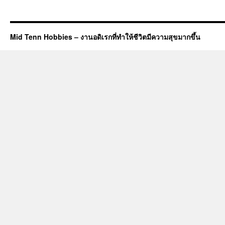
Mid Tenn Hobbies – งานอดิเรกที่ทำให้ชีวิตมีความสุขมากขึ้น