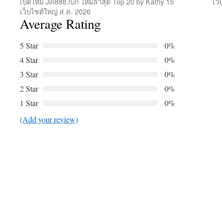
เปิดใหม่ Jin888.run ใหม่ล่าสุด Top 20 by Kathy 15
เว
เว็บไซต์ใหญ่ ส.ค. 2026
Average Rating
5 Star
0%
4 Star
0%
3 Star
0%
2 Star
0%
1 Star
0%
(Add your review)