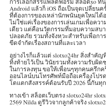
การเลือกสรรแพลตฟอร์ม สล็อตxo ทันสม
Android แล้วก็ iOS ถือเป็นจุดเปลี่ยนครั
ที่ต้องการของเหล่านักพนันยุคใหม่ได้อ
ไม่ใช่แค่เรื่องของการเล่นเกมเพื่อคว
เดียว แต่คือนวัตกรรมที่มอบความส
ปลอดภัย รวมทั้งจังหวะสำหรับเพื่อการส
ขีดจำกัดเรื่องสถานที่และเวลา
อย่างไรก็แล้วแต่ slotxo24hr สิ่งสำคัญ
ทิ้งท้ายไว้เป็น วินัยรวมทั้งความรับผ
ในการลงทุน ขอให้เพื่อนๆทุกคนครึกคร
ออนไลน์บนโทรศัพท์มือถือเครื่องโปร
โตแตกสังสรรค์ต้อนรับปี 2026 นี้กันท
ทางเข้า สล็อตเว็บตรง slotxo24hr slot
2569 Nilda ดูรีวิวจากลูกค้าจริง slotx