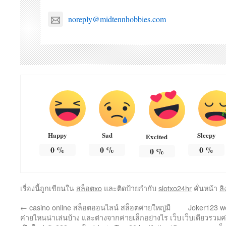
noreply@midtennhobbies.com
Happy
Sad
Sleepy
Excited
0
%
0
%
0
%
0
%
เรื่องนี้ถูกเขียนใน
สล็อตxo
และติดป้ายกำกับ
slotxo24hr
คั่นหน้า
ลิ
←
casino online สล็อตออนไลน์ สล็อตค่ายใหญ่มี
Joker123 w
ค่ายไหนน่าเล่นบ้าง และต่างจากค่ายเล็กอย่างไร เว็บ
เว็บเดียวรวมค