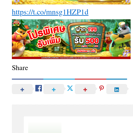
https://t.co/mnsg1HZP1d
Share