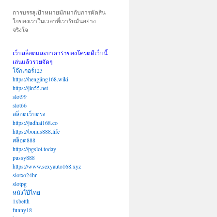
การบรรลุเป้าหมายมักมากับการตัดสิน
ใจของเราในเวลาที่เรารับมันอย่าง
จริงใจ
เว็บสล็อตและบาคาร่าของโครตดีเว็บนี้
เล่นแล้วรวยจัดๆ
โจ๊กเกอร์123
https://hengjing168.wiki
https://jin55.net
slot99
slot66
สล็อตเว็บตรง
https://judhai168.co
https://bonus888.life
สล็อต888
https://pgslot.today
pussy888
https://www.sexyauto168.xyz
slotxo24hr
slotpg
หนังโป๊ไทย
1xbetth
funny18