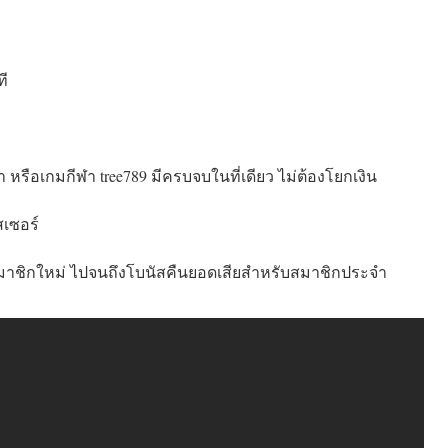
ที
า หรือเกมกีฬา tree789 มีครบจบในที่เดียว ไม่ต้องโยกเงิน
สเซอร์
ับสมาชิกใหม่ ไปจนถึงโบนัสคืนยอดเสียสำหรับสมาชิกประจำ