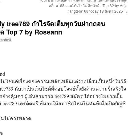
สล็อต168 ถอนได้จริง ไม่มีหน้าม้า Top 82 by Anja
tangtem168.today 18 สิงหา 2025
→
uly tree789 กำไรจัดเต็มทุกวันฝากถอน
กมัด Top 7 by Roseann
mpbell
ond
่ใช่แค่เรื่องของความเพลิดเพลินแต่ว่าเปลี่ยนเป็นหนึ่งในวิถี
ee789 นับว่าเป็นเว็บไซต์ที่ตอบโจทย์ทั้งยังด้านความรื่นเริงใจ
งคุ้มค่า ผู้เล่นสามารถ tree789 สมัคร ได้อย่างไม่ยากเย็น
tree789 เครดิตฟรี ที่มอบให้สมาชิกใหม่ในทันทีเมื่อเปิดบัญชี
ท่านไม่ควรพลาด
ใจ