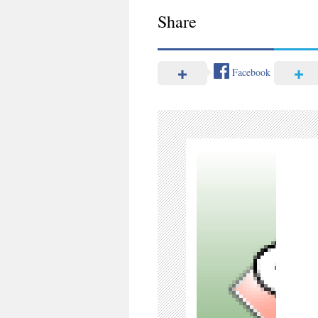
Share
Facebook