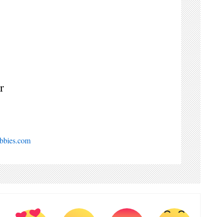
r
bbies.com