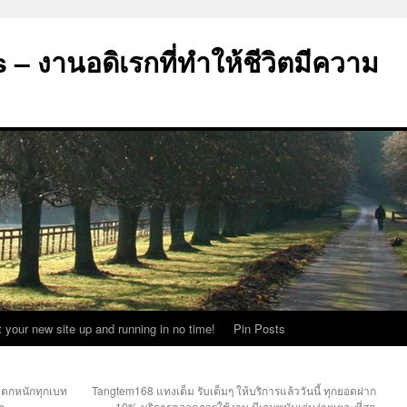
– งานอดิเรกที่ทำให้ชีวิตมีความ
t your new site up and running in no time!
Pin Posts
แตกหนักทุกเบท
Tangtem168 แทงเต็ม รับเต็มๆ ให้บริการแล้ววันนี้ ทุกยอดฝาก
h
10% บริการตลอดการใช้งาน มีเกมพนันเล่นง่ายเยอะที่สุด