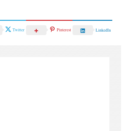
Twitter
Pinterest
LinkedIn