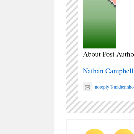
About Post Autho
Nathan Campbell
noreply@midtennho