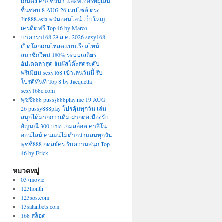
เกมดัง ค่ายชั้นนำ และฟีเจอร์ที่ผู้เล่น
ชื่นชอบ 8 AUG 26 เวปไซต์ ตรง
Jin888.asia พนันออนไลน์ เว็บใหญ่
เครดิตฟรี Top 46 by Marco
บาคาร่า168 29 ส.ค. 2026 sexy168
เปิดโลกเกมไพ่สดแบบเรียลไทม์
สมาชิกใหม่ 100% ระบบเสถียร
อัปเดตล่าสุด สัมผัสโต๊ะสดระดับ
พรีเมียม sexy168 เข้าเล่นวันนี้ รับ
โปรดีทันที Top 8 by Jacquetta
sexy168c.com
พุซซี่888 pussy888play.me 19 AUG
26 pussy888play โปรคุ้มทุกวัน เล่น
สนุกได้มากกว่าเดิม ฝากต่อเนื่องรับ
อัญมณี 300 บาท เกมสล็อต คาสิโน
ออนไลน์ คนเล่นไม่ต่ำกว่าแสนทุกวัน
พุซซี่888 กดสมัคร รับความสนุก Top
46 by Erick
หมวดหมู่
037movie
123lionth
123xos.com
13satanbets.com
168 สล็อต