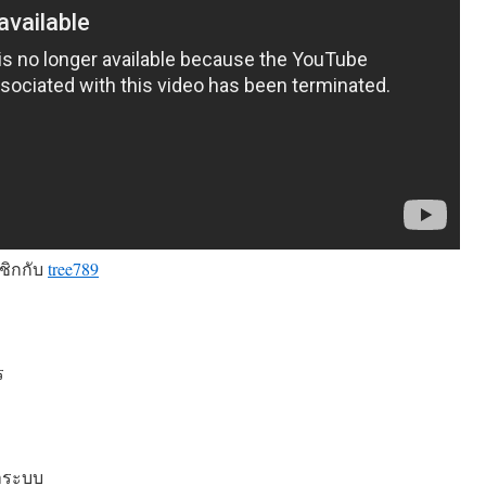
ชิกกับ
tree789
ร
้าระบบ