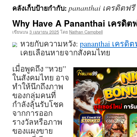
pananthai เครดิตฟรี
คลังเก็บป้ายกำกับ:
เนื้อหา
Why Have A Pananthai เครดิตฟ
เขียนบน
3 เมษายน 2025
โดย
Nathan Campbell
หวยกับความหวัง:
pananthai เครดิต
เคยเลือนหายจากสังคมไทย
เมื่อพูดถึง “หวย”
ในสังคมไทย อาจ
ทำให้นึกถึงภาพ
ของกลุ่มคนที่
กำลังลุ้นรับโชค
จากการออก
รางวัลหรือภาพ
ของแผงขาย