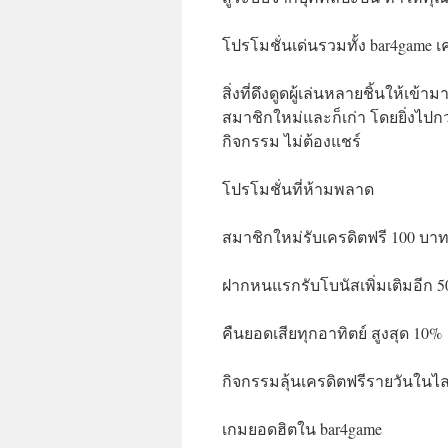
โปรโมชั่นเด่นรวมทั้ง bar4game เ
สิ่งที่ดึงดูดผู้เล่นหลายชิ้นให้เข้
สมาชิกใหม่และก็เก่า โดยยิ่งไปกว่า
กิจกรรม ไม่ต้องแชร์
โปรโมชั่นที่ห้ามพลาด
สมาชิกใหม่รับเครดิตฟรี 100 บา
ฝากหนแรกรับโบนัสเพิ่มเติมอีก 
คืนยอดเสียทุกอาทิตย์ สูงสุด 10%
กิจกรรมลุ้นเครดิตฟรีรายวันในไ
เกมยอดฮิตใน bar4game