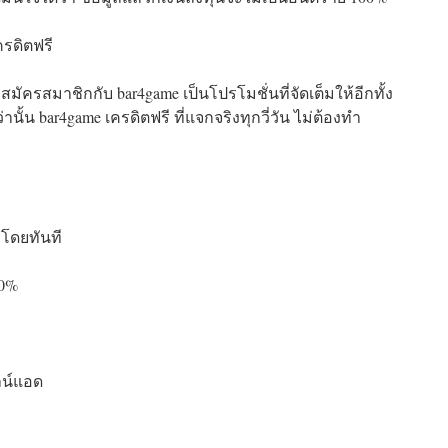
ครดิตฟรี
ามาสมัครสมาชิกกับ bar4game เป็นโปรโมชั่นที่จัดเต็มให้อีกทั้ง
นั้น bar4game เครดิตฟรี ที่แจกจริงทุกวี่วัน ไม่ต้องทำ
ทโดยทันที
50%
ลน์แอด