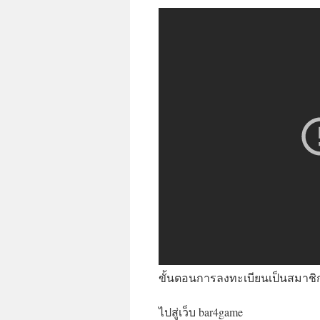
ขั้นตอนการลงทะเบียนเป็นสมาชิ
ไปสู่เว็บ bar4game