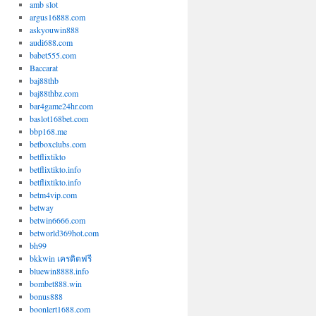
amb slot
argus16888.com
askyouwin888
audi688.com
babet555.com
Baccarat
baj88thb
baj88thbz.com
bar4game24hr.com
baslot168bet.com
bbp168.me
betboxclubs.com
betflixtikto
betflixtikto.info
betflixtikto.info
betm4vip.com
betway
betwin6666.com
betworld369hot.com
bh99
bkkwin เครดิตฟรี
bluewin8888.info
bombet888.win
bonus888
boonlert1688.com