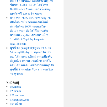
เกมดัง ค่ายชั้นนำ และฟีเจอร์ที่ผู้เล่น
ชื่นชอบ 8 AUG 26 เวปไซต์ ตรง
Jin888.asia พนันออนไลน์ เว็บใหญ่
เครดิตฟรี Top 46 by Marco
บาคาร่า168 29 ส.ค. 2026 sexy168
เปิดโลกเกมไพ่สดแบบเรียลไทม์
สมาชิกใหม่ 100% ระบบเสถียร
อัปเดตล่าสุด สัมผัสโต๊ะสดระดับ
พรีเมียม sexy168 เข้าเล่นวันนี้ รับ
โปรดีทันที Top 8 by Jacquetta
sexy168c.com
พุซซี่888 pussy888play.me 19 AUG
26 pussy888play โปรคุ้มทุกวัน เล่น
สนุกได้มากกว่าเดิม ฝากต่อเนื่องรับ
อัญมณี 300 บาท เกมสล็อต คาสิโน
ออนไลน์ คนเล่นไม่ต่ำกว่าแสนทุกวัน
พุซซี่888 กดสมัคร รับความสนุก Top
46 by Erick
หมวดหมู่
037movie
123lionth
123xos.com
13satanbets.com
168 สล็อต