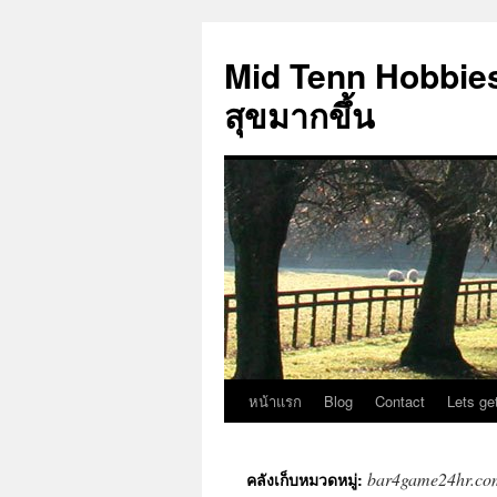
Mid Tenn Hobbies 
สุขมากขึ้น
หน้าแรก
Blog
Contact
Lets ge
ข้าม
ไป
bar4game24hr.co
คลังเก็บหมวดหมู่:
ยัง