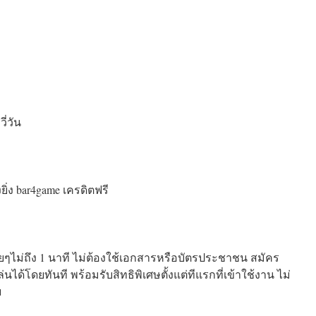
ี่วัน
ิ่ง bar4game เครดิตฟรี
ายๆไม่ถึง 1 นาที ไม่ต้องใช้เอกสารหรือบัตรประชาชน สมัคร
่นได้โดยทันที พร้อมรับสิทธิพิเศษตั้งแต่ทีแรกที่เข้าใช้งาน ไม่
ย