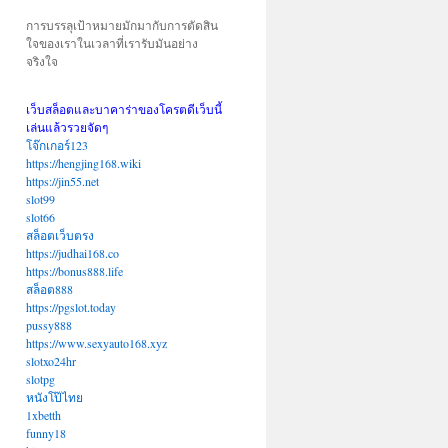
การบรรลุเป้าหมายมักมากับการตัดสิน
ใจของเราในเวลาที่เรารับมันอย่าง
จริงใจ
เว็บสล็อตและบาคาร่าของโครตดีเว็บนี้
เล่นแล้วรวยจัดๆ
โจ๊กเกอร์123
https://hengjing168.wiki
https://jin55.net
slot99
slot66
สล็อตเว็บตรง
https://judhai168.co
https://bonus888.life
สล็อต888
https://pgslot.today
pussy888
https://www.sexyauto168.xyz
slotxo24hr
slotpg
หนังโป๊ไทย
1xbetth
funny18