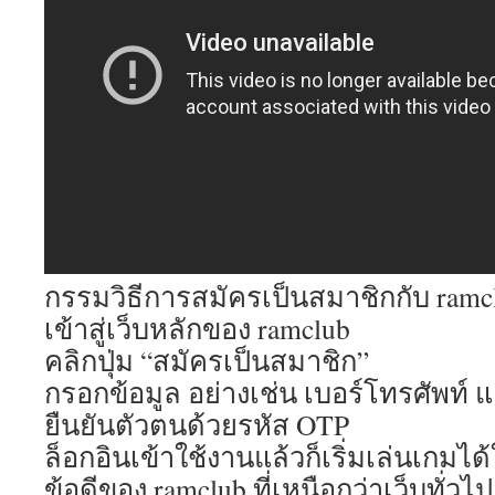
กรรมวิธีการสมัครเป็นสมาชิกกับ ramc
เข้าสู่เว็บหลักของ ramclub
คลิกปุ่ม “สมัครเป็นสมาชิก”
กรอกข้อมูล อย่างเช่น เบอร์โทรศัพท์ แ
ยืนยันตัวตนด้วยรหัส OTP
ล็อกอินเข้าใช้งานแล้วก็เริ่มเล่นเกมได
ข้อดีของ ramclub ที่เหนือกว่าเว็บทั่วไป