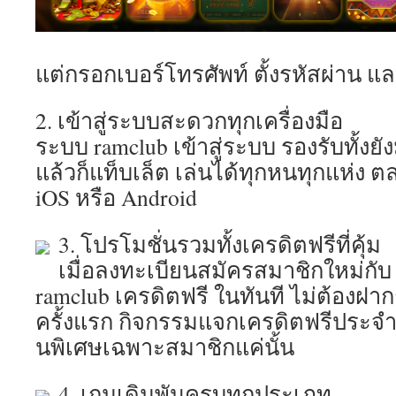
แต่กรอกเบอร์โทรศัพท์ ตั้งรหัสผ่าน แ
2. เข้าสู่ระบบสะดวกทุกเครื่องมือ
ระบบ ramclub เข้าสู่ระบบ รองรับทั้งยั
แล้วก็แท็บเล็ต เล่นได้ทุกหนทุกแห่ง ต
iOS หรือ Android
3. โปรโมชั่นรวมทั้งเครดิตฟรีที่คุ้ม
เมื่อลงทะเบียนสมัครสมาชิกใหม่กับ 
ramclub เครดิตฟรี ในทันที ไม่ต้องฝา
ครั้งแรก กิจกรรมแจกเครดิตฟรีประจำ
นพิเศษเฉพาะสมาชิกแค่นั้น
4. เกมเดิมพันครบทุกประเภท