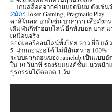
เกมสล็อตจากค่ายยอดนิยม ดังเช่นว่
สมัคร
Joker Gaming, Pragmatic Play
คาสิโนสด อาทิเช่น บาคาร่า เสือมังกร
เดิมพันกีฬาออนไลน์ อีกทั้งบอล บาส ม
เหมือนจริง
ลอตเตอรี่ออนไลน์ทั้งไทย ลาว ยี่กี แล้วก
5. ฝากถอนออโต้ ไม่มีอันตราย 100%
ระบบฝากถอนของ ramclub เป็นแบบอัตโ
ใน 10 วินาที รองรับแบงค์ชั้นแนวหน้าแ
ธุรกรรมได้ตลอด 1 วัน