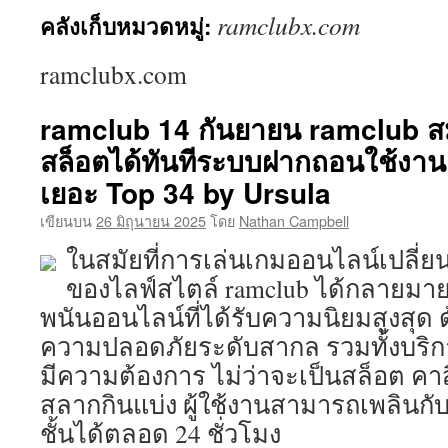
ramclubx.com
คลังเก็บหมวดหมู่:
เนื้อหา
ramclubx.com
ramclub 14 กันยายน ramclub สมัค
สล็อตได้ทันทีระบบฝากถอนใช้งานง่
เยอะ Top 34 by Ursula
เขียนบน
26 มิถุนายน 2025
โดย
Nathan Campbell
ในสมัยที่การเล่นเกมออนไลน์เปลี่ยน
ของไลฟ์สไตล์ ramclub ได้กลายมาย
พนันออนไลน์ที่ได้รับความนิยมสูงสุด ด
ความปลอดภัยระดับสากล รวมทั้งบริการท
มีความต้องการ ไม่ว่าจะเป็นสล็อต คา
สลากกินแบ่ง ผู้ใช้งานสามารถเพลินกั
ชั้นได้ตลอด 24 ชั่วโมง