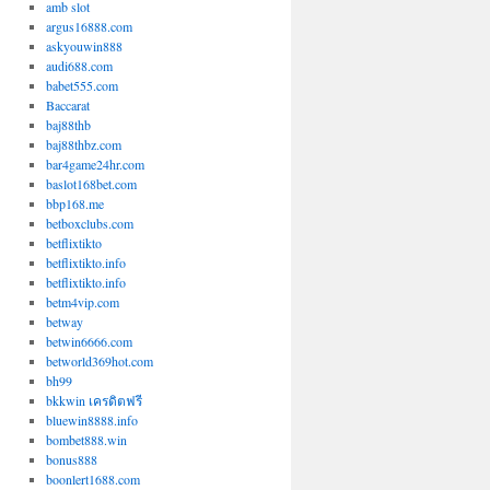
amb slot
argus16888.com
askyouwin888
audi688.com
babet555.com
Baccarat
baj88thb
baj88thbz.com
bar4game24hr.com
baslot168bet.com
bbp168.me
betboxclubs.com
betflixtikto
betflixtikto.info
betflixtikto.info
betm4vip.com
betway
betwin6666.com
betworld369hot.com
bh99
bkkwin เครดิตฟรี
bluewin8888.info
bombet888.win
bonus888
boonlert1688.com