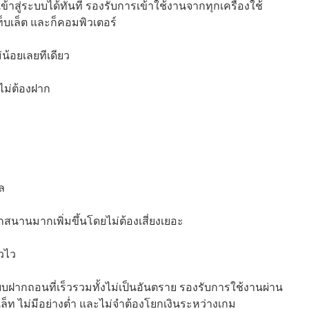
้าสู่ระบบได้ทันที รองรับการเข้าใช้งานจากทุกเครื่องใช้
แท็บเล็ต และก็คอมพิวเตอร์
น้อยเลยทีเดียว
ไม่ต้องฝาก
ล
ด้สนุกสนานมากเพิ่มขึ้นโดยไม่ต้องเสี่ยงเยอะ
็วไว
บฝากถอนที่เร็วรวมทั้งไม่เป็นอันตราย รองรับการใช้งานผ่าน
ล็ท ไม่มีอย่างต่ำ และไม่จำต้องโยกเงินระหว่างเกม