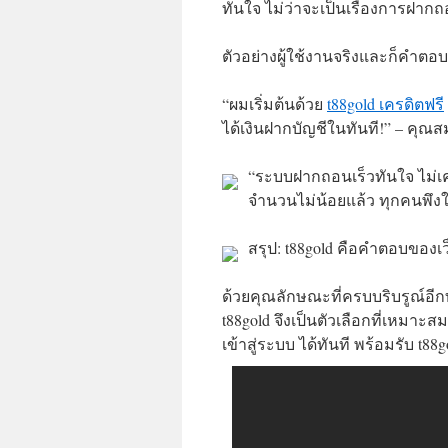
ทันใจ ไม่ว่าจะเป็นเรื่องการฝาก
ตัวอย่างผู้ใช้งานจริงและก็คำตอบ
“ผมเริ่มต้นด้วย
t88gold เครดิตฟรี
ได้เงินฝากบัญชีในทันที!” – คุณส
“ระบบฝากถอนเร็วทันใจ ไม่เค
จำนวนไม่น้อยแล้ว ทุกคนพึงใ
สรุป: t88gold คือคำตอบของ
ด้วยคุณลักษณะที่ครบบริบรูณ์อีก
t88gold จึงเป็นตัวเลือกที่เหมาะส
เข้าสู่ระบบ ได้ทันที พร้อมรับ t88