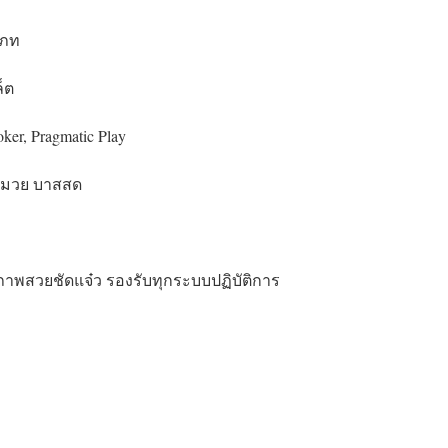
เภท
็ต
er, Pragmatic Play
มวย บาสสด
าพสวยชัดแจ๋ว รองรับทุกระบบปฏิบัติการ