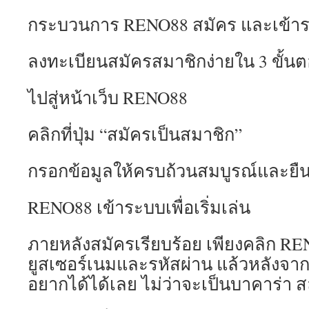
กระบวนการ RENO88 สมัคร และเข้า
ลงทะเบียนสมัครสมาชิกง่ายใน 3 ขั้น
ไปสู่หน้าเว็บ RENO88
คลิกที่ปุ่ม “สมัครเป็นสมาชิก”
กรอกข้อมูลให้ครบถ้วนสมบูรณ์และยื
RENO88 เข้าระบบเพื่อเริ่มเล่น
ภายหลังสมัครเรียบร้อย เพียงคลิก REN
ยูสเซอร์เนมและรหัสผ่าน แล้วหลังจากน
อยากได้ได้เลย ไม่ว่าจะเป็นบาคาร่า 