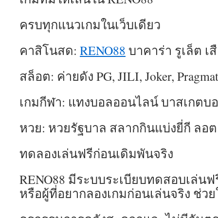
ครบทุกแนวเกมในเว็บเดียว
คาสิโนสด:
RENO88
บาคาร่า รูเล็ต เ
สล็อต: ค่ายดัง PG, JILI, Joker, Pragmat
เกมกีฬา: แทงบอลออนไลน์ บาสเกตบ
หวย: หวยรัฐบาล สลากกินแบ่งยี่กี ลอต
ทดลองเล่นฟรีก่อนเดิมพันจริง
RENO88 มีระบบระเบียบทดสอบเล่นฟรีส
หรือผู้ที่อยากลองเกมก่อนเล่นจริง ช่วย