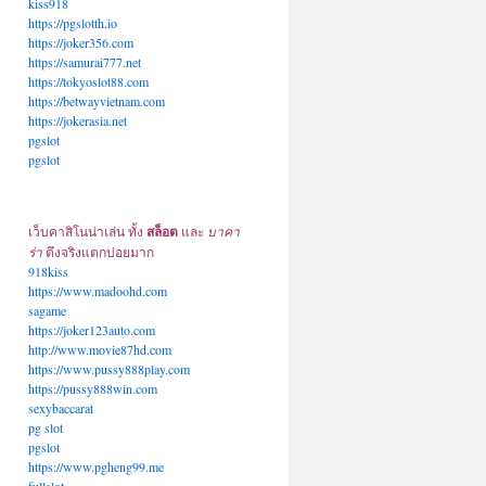
kiss918
https://pgslotth.io
https://joker356.com
https://samurai777.net
https://tokyoslot88.com
https://betwayvietnam.com
https://jokerasia.net
pgslot
pgslot
เว็บคาสิโนน่าเล่น ทั้ง
สล็อต
และ
บาคา
ร่า
ตึงจริงแตกบ่อยมาก
918kiss
https://www.madoohd.com
sagame
https://joker123auto.com
http://www.movie87hd.com
https://www.pussy888play.com
https://pussy888win.com
sexybaccarat
pg slot
pgslot
https://www.pgheng99.me