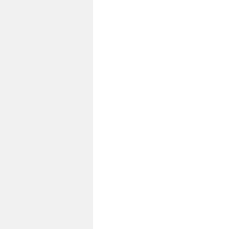
Tenn
Hobbies
–
งาน
อดิเรก
ที่
ทำให้
ชีวิต
มี
ความ
สุข
มาก
ขึ้น