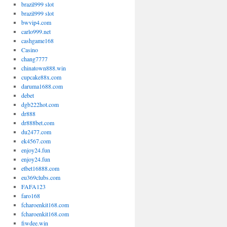
brazil999 slot
brazil999 slot
bwvip4.com
carlo999.net
cashgame168
Casino
chang7777
chinatown888.win
cupcake88x.com
daruma1688.com
debet
dgb222hot.com
dr888
dr888bet.com
du2477.com
ek4567.com
enjoy24.fun
enjoy24.fun
etbet16888.com
eu369clubs.com
FAFA123
faro168
fcharoenkit168.com
fcharoenkit168.com
fiwdee.win