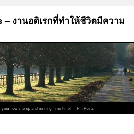
– งานอดิเรกที่ทำให้ชีวิตมีความ
t your new site up and running in no time!
Pin Posts