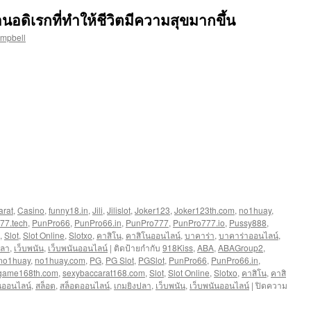
อดิเรกที่ทำให้ชีวิตมีความสุขมากขึ้น
mpbell
arat
,
Casino
,
funny18.in
,
Jili
,
Jilislot
,
Joker123
,
Joker123th.com
,
no1huay
,
t77.tech
,
PunPro66
,
PunPro66.in
,
PunPro777
,
PunPro777.io
,
Pussy888
,
,
Slot
,
Slot Online
,
Slotxo
,
คาสิโน
,
คาสิโนออนไลน์
,
บาคาร่า
,
บาคาร่าออนไลน์
,
ปลา
,
เว็บพนัน
,
เว็บพนันออนไลน์
|
ติดป้ายกำกับ
918Kiss
,
ABA
,
ABAGroup2
,
no1huay
,
no1huay.com
,
PG
,
PG Slot
,
PGSlot
,
PunPro66
,
PunPro66.in
,
game168th.com
,
sexybaccarat168.com
,
Slot
,
Slot Online
,
Slotxo
,
คาสิโน
,
คาสิ
นออนไลน์
,
สล็อต
,
สล็อตออนไลน์
,
เกมยิงปลา
,
เว็บพนัน
,
เว็บพนันออนไลน์
|
ปิดความ