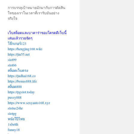
การบรรลุเป้าหมายมักมากับการตัดสิน
ใจของเราในเวลาที่เรารับมันอย่าง
จริงใจ
เว็บสล็อตและบาคาร่าของโครตดีเว็บนี้
เล่นแล้วรวยจัดๆ
โจ๊กเกอร์123
https://hengjing168.wiki
https://jin55.net
slot99
slot66
สล็อตเว็บตรง
https://judhai168.co
https://bonus888.life
สล็อต888
https://pgslot.today
pussy888
https://www.sexyauto168.xyz
slotxo24hr
slotpg
หนังโป๊ไทย
1xbetth
funny18