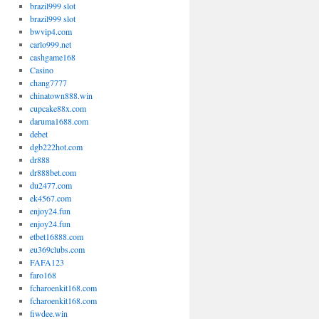
brazil999 slot
brazil999 slot
bwvip4.com
carlo999.net
cashgame168
Casino
chang7777
chinatown888.win
cupcake88x.com
daruma1688.com
debet
dgb222hot.com
dr888
dr888bet.com
du2477.com
ek4567.com
enjoy24.fun
enjoy24.fun
etbet16888.com
eu369clubs.com
FAFA123
faro168
fcharoenkit168.com
fcharoenkit168.com
fiwdee.win