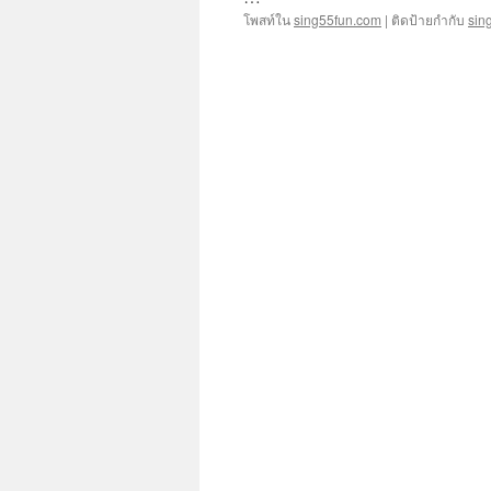
โพสท์ใน
sing55fun.com
|
ติดป้ายกำกับ
sing