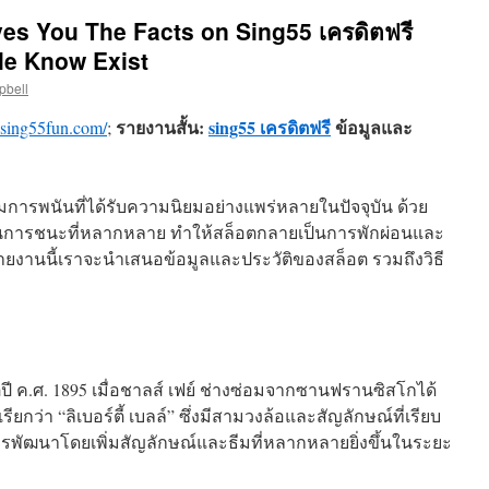
es You The Facts on Sing55 เครดิตฟรี
le Know Exist
pbell
รายงานสั้น:
sing55 เครดิตฟรี
ข้อมูลและ
.sing55fun.com/
;
มการพนันที่ได้รับความนิยมอย่างแพร่หลายในปัจจุบัน ด้วย
ในการชนะที่หลากหลาย ทำให้สล็อตกลายเป็นการพักผ่อนและ
ยงานนี้เราจะนำเสนอข้อมูลและประวัติของสล็อต รวมถึงวิธี
แต่ปี ค.ศ. 1895 เมื่อชาลส์ เฟย์ ช่างซ่อมจากซานฟรานซิสโกได้
เรียกว่า “ลิเบอร์ตี้ เบลล์” ซึ่งมีสามวงล้อและสัญลักษณ์ที่เรียบ
การพัฒนาโดยเพิ่มสัญลักษณ์และธีมที่หลากหลายยิ่งขึ้นในระยะ