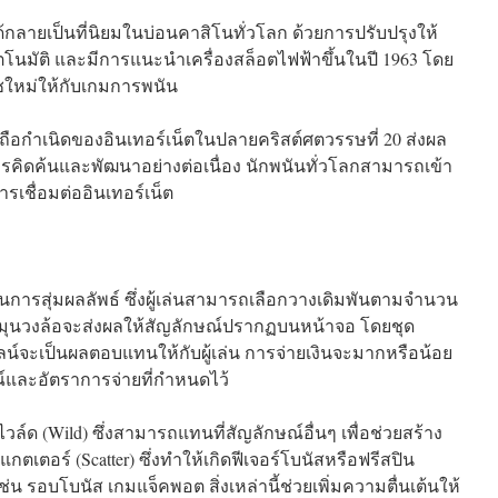
ด้กลายเป็นที่นิยมในบ่อนคาสิโนทั่วโลก ด้วยการปรับปรุงให้
ตโนมัติ และมีการแนะนำเครื่องสล็อตไฟฟ้าขึ้นในปี 1963 โดย
ราชใหม่ให้กับเกมการพนัน
ือกำเนิดของอินเทอร์เน็ตในปลายคริสต์ศตวรรษที่ 20 ส่งผล
รคิดค้นและพัฒนาอย่างต่อเนื่อง นักพนันทั่วโลกสามารถเข้า
ารเชื่อมต่ออินเทอร์เน็ต
การสุ่มผลลัพธ์ ซึ่งผู้เล่นสามารถเลือกวางเดิมพันตามจำนวน
หมุนวงล้อจะส่งผลให้สัญลักษณ์ปรากฏบนหน้าจอ โดยชุด
ลน์จะเป็นผลตอบแทนให้กับผู้เล่น การจ่ายเงินจะมากหรือน้อย
ณ์และอัตราการจ่ายที่กำหนดไว้
วล์ด (Wild) ซึ่งสามารถแทนที่สัญลักษณ์อื่นๆ เพื่อช่วยสร้าง
ตเตอร์ (Scatter) ซึ่งทำให้เกิดฟีเจอร์โบนัสหรือฟรีสปิน
เช่น รอบโบนัส เกมแจ็คพอต สิ่งเหล่านี้ช่วยเพิ่มความตื่นเต้นให้