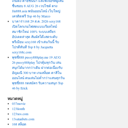
เกมดัง ค่ายชั้นนำ และฟีเจอร์ที่ผู้เล่น
ชื่นชอบ 8 AUG 26 เวปไซต์ ตรง
Jin888.asia พนันออนไลน์ เว็บใหญ่
เครดิตฟรี Top 46 by Marco
บาคาร่า168 29 ส.ค. 2026 sexy168
เปิดโลกเกมไพ่สดแบบเรียลไทม์
สมาชิกใหม่ 100% ระบบเสถียร
อัปเดตล่าสุด สัมผัสโต๊ะสดระดับ
พรีเมียม sexy168 เข้าเล่นวันนี้ รับ
โปรดีทันที Top 8 by Jacquetta
sexy168c.com
พุซซี่888 pussy888play.me 19 AUG
26 pussy888play โปรคุ้มทุกวัน เล่น
สนุกได้มากกว่าเดิม ฝากต่อเนื่องรับ
อัญมณี 300 บาท เกมสล็อต คาสิโน
ออนไลน์ คนเล่นไม่ต่ำกว่าแสนทุกวัน
พุซซี่888 กดสมัคร รับความสนุก Top
46 by Erick
หมวดหมู่
037movie
123lionth
123xos.com
13satanbets.com
168 สล็อต