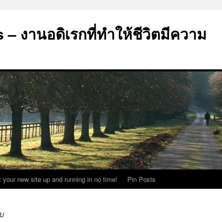
– งานอดิเรกที่ทำให้ชีวิตมีความ
t your new site up and running in no time!
Pin Posts
บบ