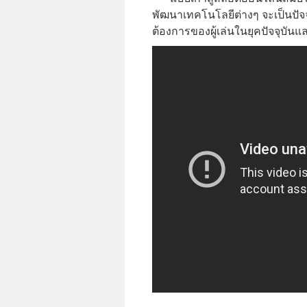
พัฒนาเทคโนโลยีต่างๆ จะเป็นป
ต้องการของผู้เล่นในยุคปัจจุบั
…