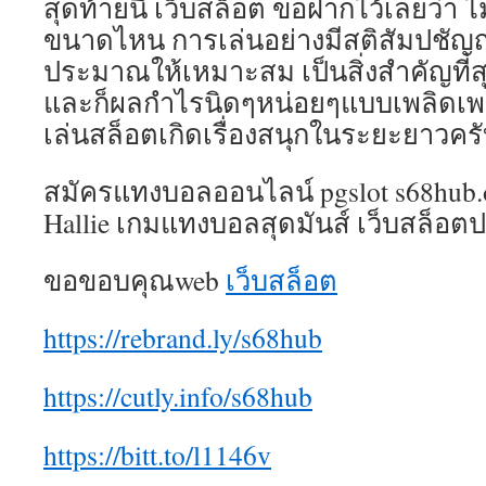
สุดท้ายนี้ เว็บสล็อต ขอฝากไว้เลยว่า ไม
ขนาดไหน การเล่นอย่างมีสติสัมปชัญญ
ประมาณให้เหมาะสม เป็นสิ่งสำคัญที่สุ
และก็ผลกำไรนิดๆหน่อยๆแบบเพลิดเพล
เล่นสล็อตเกิดเรื่องสนุกในระยะยาวคร
สมัครแทงบอลออนไลน์ pgslot s68hub.o
Hallie เกมแทงบอลสุดมันส์ เว็บสล็อ
ขอขอบคุณweb
เว็บสล็อต
https://rebrand.ly/s68hub
https://cutly.info/s68hub
https://bitt.to/l1146v