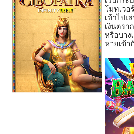
เว็บก็ระ
คา
โมทเว่อร
ร่า
เข้าไปเล
สล็อต
คา
เงินตราก
สิ
หรือบางเ
โนสด
หวย
หายเข้า
แทง
บอล
pgslot
ยก
คา
สิ
โน
โคตร
เฮง
มา
ไว้
เพื่อ
คุณ
Top
77