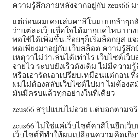
ความรู้สึกภายหลังจากอยู่กับ zeus66
แต่ก่อนผมเคยเล่นคาสิโนแบบกล้าๆกล
ว่าแต่ละเว็บเชื่อใจได้มากแค่ไหน บางเ
พอใช้ได้เพิ่มขึ้นเรื่อยๆก็เริ่มล็อกยูส
พอเพียงมาอยู่กับ เว็บสล็อต ความรู้สึ
เหตุว่าไม่ว่าเล่นได้เท่าไร เว็บไซต์เว็
จ่ายไว ระบบยังเร็วดังเดิม ไม่มีความรู้
หรือเอารัดเอาเปรียบเหมือนแต่ก่อน ที่ส
ผมไม่ต้องสลับเว็บไซต์ไปมา ไม่ต้องสม
มันมีครบแล้วทุกอย่างในที่เดียว
zeus66 สรุปแบบไม่อวย แต่บอกตามจริ
zeus66 ไม่ใช่แค่เว็บไซต์คาสิโนอีกเว็บห
เว็บไซต์ที่ทำให้ผมเปลี่ยนความคิดเกี่