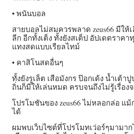
• พนันบอล
สายบอลไม่สมควรพลาด zeus66 มีให้เล
ลีก อีกทั้งเต็ง ทั้งยังสเต็ป อัปเดตราค
แทงสดแบบเรียลไทม์
• คาสิโนสดอื่นๆ
ทั้งยังรูเล็ต เสือมังกร ป๊อกเด้ง น้ำเต
ถิ่นก็มีให้เล่นหมด ครบจนถึงไม่รู้เรื่
โปรโมชันของ zeus66 ไม่หลอกล่อ แม้ก
ได้
ผมพบเว็บไซต์ที่โปรโมทเว่อร์ๆมามากไ