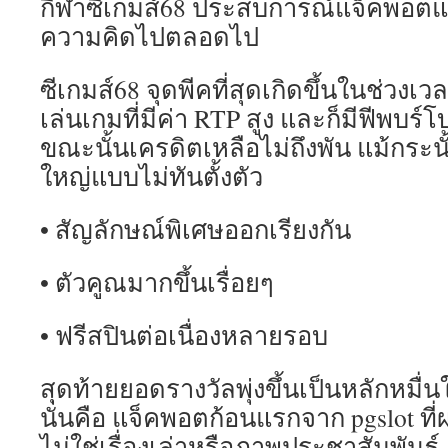
กีฬาซีเกมส์68 ประสบการณ์แจ็คพอตแต
ความคิดไปตลอดไป
ซีเกมส์68 จุดพีคที่สุดเกิดขึ้นในช่วงเว
เล่นเกมที่มีค่า RTP สูง และก็มีฟีพบ
ขณะนั้นเครดิตเหลือไม่ถึงพัน แม้กระนั้
ใหญ่แบบไม่ทันตั้งตัว
• สัญลักษณ์พิเศษออกเรียงกัน
• ตัวคูณมากขึ้นเรื่อยๆ
• ฟรีสปินต่อเนื่องหลายรอบ
สุดท้ายยอดรางวัลพุ่งขึ้นเป็นหลักหมื่น
นั่นคือ แจ็คพอตก้อนแรกจาก pgslot ที
ไม่ใช่เรื่องเล่าหรือภาพประชาสัมพันธ์