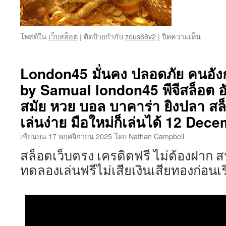
บน
โพสท์ใน
เว็บสล็อต
|
ติดป้ายกำกับ
zeus66v2
|
ปิดความเห็น
เว็บ
ใหญ่
zeus66
London45 มั่นคง ปลอดภัย คนอั
เครดิต
by Samual london45 พีจีสล็อต อ
ฟรี
Top
สมัย หวย บอล บาคาร่า ยิงปลา สล
87
by
เล่นง่าย มือใหม่ก็เล่นได้ 12 Dec
Jaclyn
เขียนบน
17 พฤศจิกายน 2025
โดย
Nathan Campbell
เว็บ
แตก
สล็อตเว็บตรง เครดิตฟรี ไม่ต้องฝาก สน
ง่าย
ทดลองเล่นฟรีไม่เสียเงินเสียทองก่อนเร
สล็อต
มือ
ถือ
เกม
ฮิต
แตก