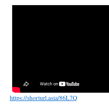
https://shorturl.asia/86L7Q