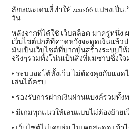
ลักษณะเด่นที่ทำให้ zeus66 แปลงเป็นเว
วัน
หลังจากที่ได้ใช้ เว็บสล็อต มาครู่หนึ่ง
เว็บไซต์ปกติที่คาดหวังจะดูดเงินแล้วป
มันเป็นเว็บไซต์ที่บากบั่นสร้างระบบใ
จริงๆรวมทั้งโน่นเป็นสิ่งที่ผมซาบซึ้ง
• ระบบออโต้ทั้งเว็บ ไม่ต้องคุยกับแอดไม
เล่นได้ครบ
• รองรับการฝากเงินผ่านแบงค์รวมทั้ง
• มีเกมทุกแนวให้เล่นแบบไม่ต้องย้ายเว
• เว็บไซต์ไม่เคยล่ม ไม่เคยสะดุด เข้า