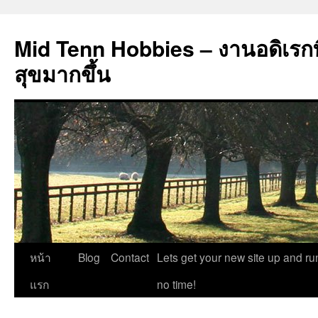
Mid Tenn Hobbies – งานอดิเรกที
สุขมากขึ้น
ข้าม
หน้า
Blog
Contact
Lets get your new site up and ru
ไป
แรก
no time!
ยัง