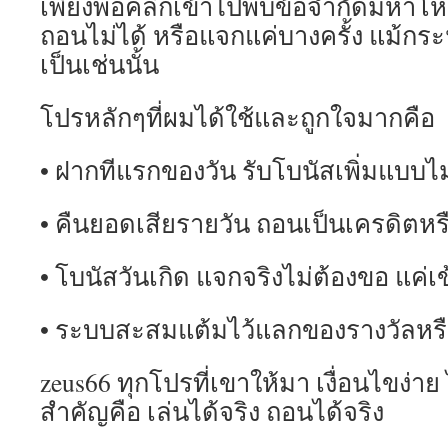
เพียงพอคลิกเข้าไปพบข้อจำกัดมหาโหด
ถอนไม่ได้ หรือแจกแค่บางครั้ง แม้กระนั
เป็นเช่นนั้น
โปรหลักๆที่ผมได้ใช้และถูกใจมากคือ
• ฝากทีแรกของวัน รับโบนัสเพิ่มแบบไม่
• คืนยอดเสียรายวัน ถอนเป็นเครดิตหรื
• โบนัสวันเกิด แจกจริงไม่ต้องขอ แค่เข
• ระบบสะสมแต้มไว้แลกของรางวัลหรื
zeus66 ทุกโปรที่เขาให้มา เงื่อนไขง่าย 
สำคัญคือ เล่นได้จริง ถอนได้จริง