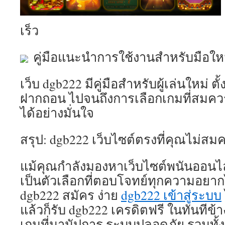
เร็ว
คู่มือแนะนำการใช้งานสำหรับมือให
เว็บ dgb222 มีคู่มือสำหรับผู้เล่นใหม่ 
ฝากถอน ไปจนถึงการเลือกเกมที่สมควร 
ได้อย่างมั่นใจ
สรุป: dgb222 เว็บไซต์ตรงที่คุณไม่ส
แม้คุณกำลังมองหาเว็บไซต์พนันออนไล
เป็นตัวเลือกที่ตอบโจทย์ทุกความอยากไ
dgb222 สมัคร ง่าย
dgb222 เข้าสู่ระบบ
แล้วก็รับ dgb222 เครดิตฟรี ในทันทีข้า
เกมที่นานัปการ ระบบปลอดภัย รวมทั้