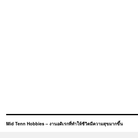
Mid Tenn Hobbies – งานอดิเรกที่ทำให้ชีวิตมีความสุขมากขึ้น