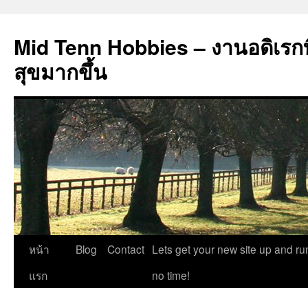
Mid Tenn Hobbies – งานอดิเรกที
สุขมากขึ้น
ข้าม
หน้า
Blog
Contact
Lets get your new site up and ru
ไป
แรก
no time!
ยัง