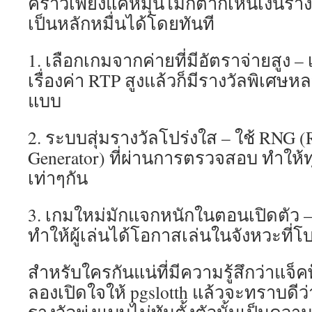
คราวเพียงแค่หมุนไม่กี่ตาก็เห็นเงินราง
เป็นหลักหมื่นได้โดยทันที
1. เลือกเกมจากค่ายที่มีอัตราจ่ายสูง – 
เรื่องค่า RTP สูงแล้วก็มีรางวัลพิเศษห
แบบ
2. ระบบสุ่มรางวัลโปร่งใส – ใช้ RNG
Generator) ที่ผ่านการตรวจสอบ ทำให
เท่าๆกัน
3. เกมใหม่มักแจกหนักในตอนเปิดตัว – 
ทำให้ผู้เล่นได้โอกาสเล่นในจังหวะที่โบ
สำหรับใครกันแน่ที่มีความรู้สึกว่าแจ็ค
ลองเปิดใจให้ pgslotth แล้วจะทราบดีว