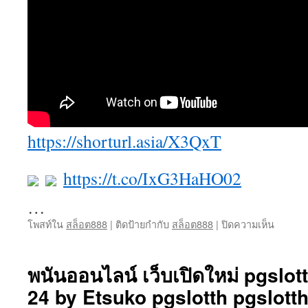
https://shorturl.asia/X3QxT
https://t.co/IxG3HaHO02
…
บน
โพสท์ใน
สล็อต888
|
ติดป้ายกำกับ
สล็อต888
|
ปิดความเห็น
Jinda8
ค่าย
สล็อต
พนันออนไลน์ เว็บเปิดใหม่ pgslott
แตก
24 by Etsuko pgslotth pgslotth.
หนัก
ผู้นำ