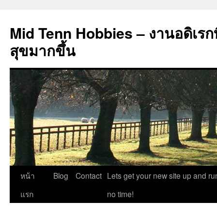
Mid Tenn Hobbies – งานอดิเรกที
สุขมากขึ้น
ข้าม
หน้า
Blog
Contact
Lets get your new site up and ru
ไป
แรก
no time!
ยัง