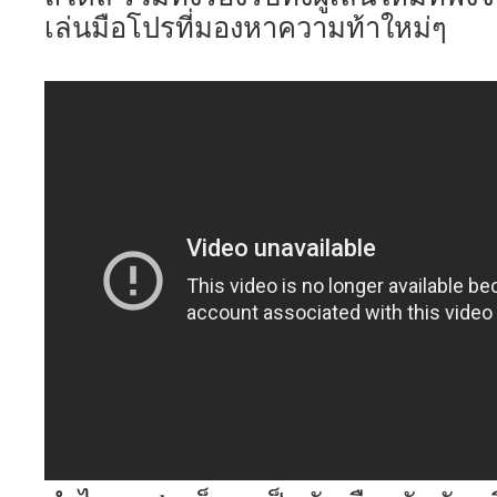
เล่นมือโปรที่มองหาความท้าใหม่ๆ