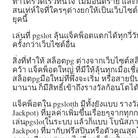
ทำได้รวดเร็วทันใจ ไม่มีอันตราย และก็
สนเท่ห์ใจที่ใครๆต่างยกให้เป็นเว็บไซต์
ยุคนี้
เล่นที่ pgslot ลุ้นแจ็คพ็อตแตกได้ทุกว
ครั้งกว่าเว็บไซต์อื่น
สิ่งที่ทำให้ สล็อตpg ต่างจากเว็บไซต์ส
คว้า แจ็คพ็อตใหญ่ ที่มีให้ลุ้นทุกเมื่อเชื่
สล็อตpgมือใหม่ที่พึ่งจะเริ่ม หรือสายปั
มานาน ก็มีสิทธิ์เข้าถึงรางวัลก้อนโตได
แจ็คพ็อตใน pgslotth มีทั้งยังแบบ รางว
Jackpot) ที่มูลค่าเพิ่มขึ้นเรื่อยๆจากทุ
เล่นpgslotในระบบ แล้วก็แบบ โบนัสภา
Jackpot) ที่มากับฟรีสปินหรือตัวคูณสุดโ