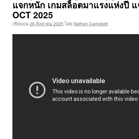
แจกหนัก เกมสล็อตมาแรงแห่งปี แจก
วงการ
เดิม
OCT 2025
พัน
เขียนบน
26 สิงหาคม 2025
โดย
Nathan Campbell
ให้
ค่า
คอม
1%
เว็บ
เดิม
พัน
สุด
พรี่
เมี่
ยม
ถอน
ไม่
อั้น
10
ล้าน
ก็
ถอน
ได้