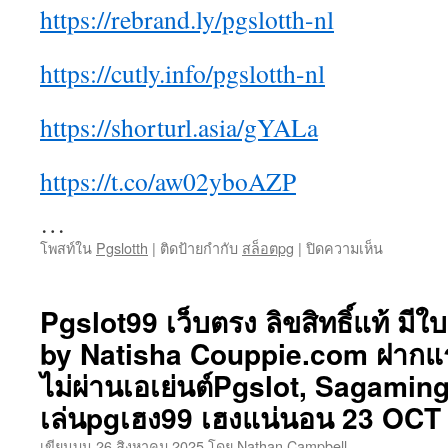
https://rebrand.ly/pgslotth-nl
https://cutly.info/pgslotth-nl
https://shorturl.asia/gYALa
https://t.co/aw02yboAZP
…
บน
โพสท์ใน
Pgslotth
|
ติดป้ายกำกับ
สล็อตpg
|
ปิดความเห็น
พนัน
ออนไลน์
เว็บ
Pgslot99 เว็บตรง ลิขสิทธิ์แท้ มีใ
เปิด
by Natisha Couppie.com ฝากแ
ใหม่
pgslotth
ไม่ผ่านเอเย่นต์Pgslot, Sagamin
ใหม่
ล่าสุด
เล่นpgเฮง99 เฮงแน่นอน 23 OCT
Top
เขียนบน
26 สิงหาคม 2025
โดย
Nathan Campbell
24