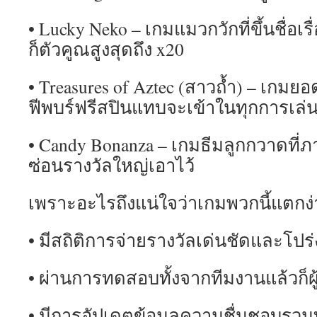
• Lucky Neko – เกมแมวกวักที่ขึ้นชื่อเร
ก็ตัวคูณสูงสุดถึง x20
• Treasures of Aztec (สาวถ้ำ) – เกมยอ
ฟีพบร์ฟรีสปินแทบจะเข้าในทุกการเล่
• Candy Bonanza – เกมธีมลูกกวาดที
ซ่อนรางวัลใหญ่เอาไว้
เพราะอะไรถึงแน่ใจว่าเกมพวกนี้แตกง่
• มีสถิติการจ่ายรางวัลเด่นชัดและโปร
• ผ่านการทดสอบทั้งจากทีมงานแล้วก็ผู้
• มีการอัปเดตข้อมูลความชื่นชอบรวมท