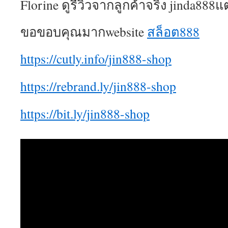
Florine ดูรีวิวจากลูกค้าจริง jinda888
ขอขอบคุณมากwebsite
สล็อต888
https://cutly.info/jin888-shop
https://rebrand.ly/jin888-shop
https://bit.ly/jin888-shop