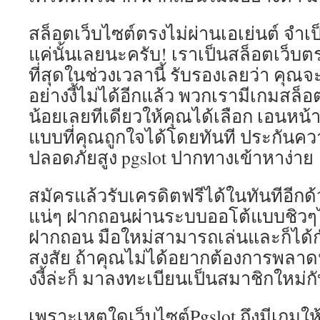
สล็อตเว็บไซต์ตรงไม่ผ่านเอเย่นต์ จำเป็
แค่นั้นเลยนะครับ! เราเป็นสล็อตเว็บตรง
ที่สุดในช่วงเวลานี้ รับรองเลยว่า คุ
อย่างงี้ไม่ได้อีกแล้ว พวกเรามีเกมสล็อ
น้อยเลยทีเดียวให้คุณได้เลือก เอนหน้
แบบที่คุณถูกใจได้โดยทันที ประกันค
ปลอดภัยสูง pgslot ปากทางเข้าหาง่าย
สมัครแล้วรับเครดิตฟรีได้ในทันทีอีกด้
แน่ๆ ฝากถอนผ่านระบบออโต้แบบชิวๆไ
ฝากถอน มือใหม่สามารถเล่นและก็ได้ก
สงสัย ถ้าคุณไม่ได้อยากต้องการพลา
งงี้ล่ะก็ มาลงทะเบียนเป็นสมาชิกใหม่
เพราะเหตุใดเว็บไซต์Pgslot ถึงมีเกมให