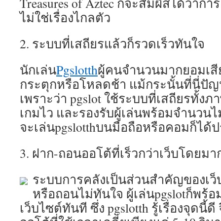
Treasures of Aztec ก็จะสัมผัสได้ว่าก
ไม่ใช่เรื่องไกลตัว
2. ระบบที่เสถียรแล้วก็รวดเร็วทันใจ
นักเล่น
Pgslotth
ผู้คนจำนวนมากยอมเสีย
กระตุกหรือโหลดช้า แม้กระนั้นที่นี่ปั
เพราะว่า pgslot ใช้ระบบที่เสถียรทั้งภ
เกมไว และรองรับผู้เล่นพร้อมจำนวนไ
จะเล่นpgslotthบนมือถือหรือคอมก็ได้
3. ฝาก-ถอนออโต้ที่เร็วกว่าเว็บโดยมา
ระบบการคลังเป็นส่วนสำคัญของเว็บ
หรือถอนไม่ทันใจ ผู้เล่นpgslotก็พร้
เว็บไซต์ทันที ซึ่ง pgslotth รู้เรื่องจุด