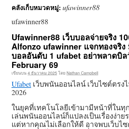
ufawinner88
คลังเก็บหมวดหมู่:
เนื้อหา
ufawinner88
Ufawinner88 เว็บบอลจ่ายจริง 1
Alfonzo ufawinner แจกทองจริง มือ
บอลอันดับ 1 ufabet อย่าพลาดบิลว
February 69
เขียนบน
4 ธันวาคม 2025
โดย
Nathan Campbell
Ufabet
เว็บพนันออนไลน์ เว็บไซต์ตรงไม
2026
ในยุคที่เทคโนโลยีเข้ามามีหน้าที่ในทุ
เล่นพนันออนไลน์ก็แปลงเป็นเรื่องง่ายร
แต่หากคุณไม่เลือกให้ดี อาจพบเว็บไซต