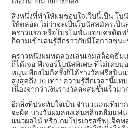
เลือกมากมายก่ายกอง
สิ่งหนึ่งที่ทำให้ผมชอบใจเว็บนี้เป็น โบน
ให้ตลอด ไม่ว่าจะเป็นโบนัสสมัครเป็น
คราวแรก หรือโปรโมชั่นแจกเครดิตฟรี
ก็ตามเข้าเล่นรู้สึกราวกับมีโอกาสชนะ
คราวหนึ่งผมทดลองเล่นเกมสล็อตธีมเ
ก็ได้เจอ ฟีเจอร์โบนัสพิเศษ ที่ไม่เคย
หมุนเพียงไม่กี่ครั้งก็ได้รางวัลฟรีสปิน
สูงสุดถึง 10 เท่า! ความรู้สึกเวลานี้
เนื่องจากว่าเงินรางวัลสะสมขึ้นเร็วมา
อีกสิ่งที่ประทับใจเป็น จำนวนเกมที่มาก
จะผิด บางวันผมลองเล่นสล็อตธีมแฟนต
แนวผลไม้ หรือเกมโปรเกรสซีฟแจ็คพอต