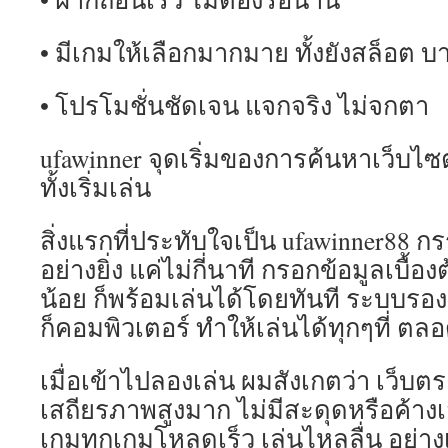
• มีเกมให้เลือกมากมาย ทั้งยังสล็อต 
• โปรโมชั่นชัดเจน แจกจริง ไม่จกตา
ufawinner จุดเริ่มของการค้นหาเว็บไ
ทั้งเริ่มเล่น
สิ่งแรกที่ประทับใจเป็น ufawinner88 ก
อย่างยิ่ง แค่ไม่กี่นาที กรอกข้อมูลเบื้อ
น้อย ก็พร้อมเล่นได้โดยทันที ระบบรอง
ก็คอมพิวเตอร์ ทำให้เล่นได้ทุกๆที่ ตล
เมื่อเข้าไปลองเล่น ผมสังเกตว่า เว็บ
เสถียรภาพสูงมาก ไม่มีสะดุดหรือค้างเ
เกมทุกเกมโหลดเร็ว เล่นไหลลื่น อย่าง