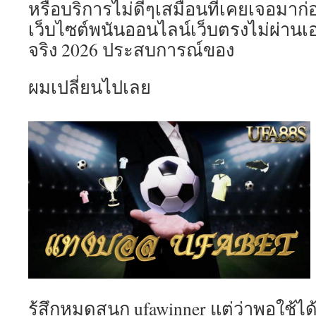
หรือบริการไม่ดีๆเสมือนที่เคยเจอมาก่
เว็บไซต์พนันออนไลน์เว็บตรงไม่ผ่านเอ
จริง 2026 ประสบการณ์ของ
ผมเปลี่ยนไปเลย
รู้สึกหมดสนุก ufawinner แต่ว่าพอใช้ได้