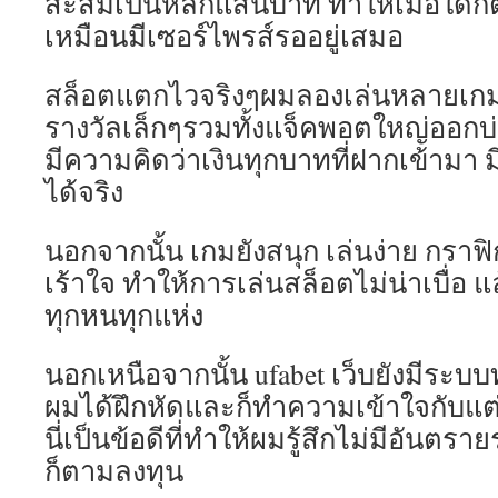
สะสมเป็นหลักแสนบาท ทำให้เมื่อใดก็ตา
เหมือนมีเซอร์ไพรส์รออยู่เสมอ
สล็อตแตกไวจริงๆผมลองเล่นหลายเกม
รางวัลเล็กๆรวมทั้งแจ็คพอตใหญ่ออกบ
มีความคิดว่าเงินทุกบาทที่ฝากเข้ามา
ได้จริง
นอกจากนั้น เกมยังสนุก เล่นง่าย กราฟ
เร้าใจ ทำให้การเล่นสล็อตไม่น่าเบื่อ 
ทุกหนทุกแห่ง
นอกเหนือจากนั้น ufabet เว็บยังมีระบ
ผมได้ฝึกหัดและก็ทำความเข้าใจกับแต่
นี่เป็นข้อดีที่ทำให้ผมรู้สึกไม่มีอันตรายร
ก็ตามลงทุน