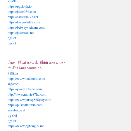
kiss918
https://pgslotth.io
https://joker356.com
https://samurai777.net
https://tokyoslot88.com
https://betwayvietnam.com
https://jokerasia.net
pgslot
pgslot
เว็บคาสิโนน่าเล่น ทั้ง
สล็อต
และ
บาคา
ร่า
ตึงจริงแตกบ่อยมาก
918kiss
https://www.madoohd.com
sagame
https://joker123auto.com
http://www.movie87hd.com
https://www.pussy888play.com
https://pussy888win.com
sexybaccarat
pg slot
pgslot
https://www.pgheng99.me