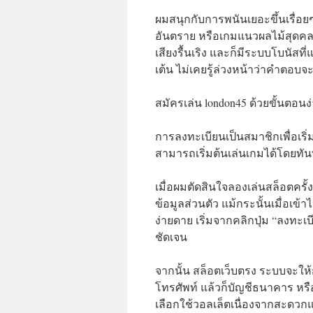
ผมสนุกกับการพนันเยอะขึ้นเรื่อยๆ
อันตราย หรือเกมแนวผลไม้สุดคลา
เสียงรื้นเริง และก็มีระบบโบนัสที่
เต้น ไม่เคยรู้ล่วงหน้าว่าคำตอบจะเ
สมัครเล่น london45 ด้วยขั้นตอนง
การลงทะเบียนเป็นสมาชิกเพื่อเริ่
สามารถเริ่มต้นเล่นเกมได้โดยทัน
เมื่อผมตัดสินใจลองเล่นสล็อตครั้
ข้อมูลส่วนตัว แม้กระนั้นเมื่อเข้
ง่ายดาย เริ่มจากคลิกปุ่ม “ลงทะเ
ชัดเจน
จากนั้น สล็อตเว็บตรง ระบบจะให้ก
โทรศัพท์ แล้วก็บัญชีธนาคาร หร
เลือกใช้วอลเล็ตเนื่องจากสะดวกแ