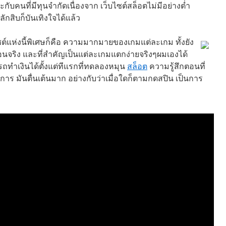
าะกับคนที่มีทุนจำกัดเนื่องจาก เว็บไซต์สล็อตไม่มีอย่างต่ำ
ลักสิบก็บันเทิงใจได้แล้ว
บไซต์แห่งนี้พิเศษก็คือ ความมากมายของเกมแต่ละเกม ทั้งยัง
อนจริง และที่สำคัญเป็นแต่ละเกมแตกง่ายจริงๆผมเองได้
ทำเงินได้ตั้งแต่ทีแรกที่ทดลองหมุน
สล็อต
ความรู้สึกตอนที่
การ มันตื่นเต้นมาก อย่างกับว่าเมื่อใดก็ตามกดสปิน เป็นการ