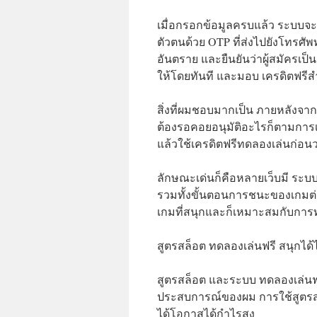
เมื่อกรอกข้อมูลครบแล้ว ระบบจะ
ตัวตนด้วย OTP ที่ส่งไปยังโทรศัพท
อันตราย และยืนยันว่าผู้สมัครเป็น
ให้โดยทันที และมอบ เครดิตฟรี
สิ่งที่ผมชอบมากเป็น ภายหลังจา
ต้องรอคอยอนุมัติอะไรก็ตามการเล
แล้วใช้เครดิตฟรีทดลองเล่นก่อนว
ลักษณะเด่นก็คือหลายเว็บมี ระบ
รวมทั้งขั้นตอนการชนะของเกมต่า
เกมที่สนุกและก็เหมาะสมกับกา
สูตรสล็อต ทดลองเล่นฟรี สนุกได้ไม
สูตรสล็อต และระบบ ทดลองเล่นฟรี 
ประสบการณ์ของผม การใช้สูตรสล็
ได้โอกาสได้กำไรสูง