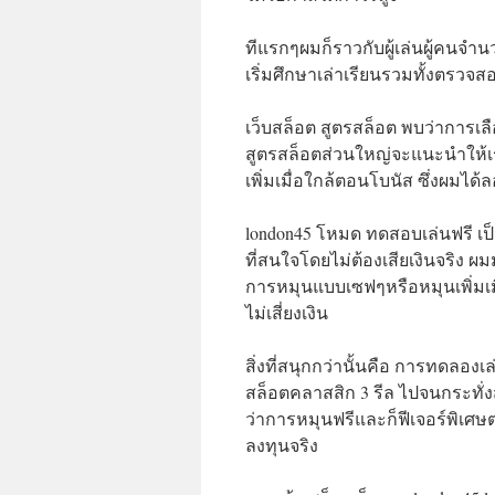
ทีแรกๆผมก็ราวกับผู้เล่นผู้คนจำนว
เริ่มศึกษาเล่าเรียนรวมทั้งตรวจ
เว็บสล็อต สูตรสล็อต พบว่าการเล
สูตรสล็อตส่วนใหญ่จะแนะนำให้เร
เพิ่มเมื่อใกล้ตอนโบนัส ซึ่งผมไ
london45 โหมด ทดสอบเล่นฟรี เป็
ที่สนใจโดยไม่ต้องเสียเงินจริง 
การหมุนแบบเซฟๆหรือหมุนเพิ่มเ
ไม่เสี่ยงเงิน
สิ่งที่สนุกกว่านั้นคือ การทดลอ
สล็อตคลาสสิก 3 รีล ไปจนกระทั่ง
ว่าการหมุนฟรีและก็ฟีเจอร์พิเศษต
ลงทุนจริง