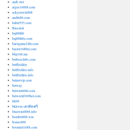
amb slot
argus16888.com
askyouwin888
audi688.com
babet555.com
Baccarat
baj88thb
baj88thbz.com
bar4game24hr.com
baslot168bet.com
bbp168.me
betboxclubs.com
betflixtikto
betflixtikto.info
betflixtikto.info
betm4vip.com
betway
betwin6666.com
betworld369hot.com
bh99
bkkwin เครดิตฟรี
bluewin8888.info
bombet888.win
bonus888
boonlert1688.com