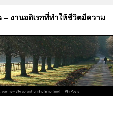
– งานอดิเรกที่ทำให้ชีวิตมีความ
t your new site up and running in no time!
Pin Posts