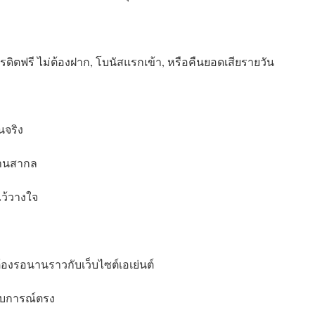
รดิตฟรี ไม่ต้องฝาก, โบนัสแรกเข้า, หรือคืนยอดเสียรายวัน
นจริง
ฐานสากล
ไว้วางใจ
องรอนานราวกับเว็บไซต์เอเย่นต์
ะสบการณ์ตรง