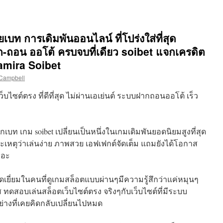
ท การเดิมพันออนไลน์ ที่โปร่งใส่ที่สุด
-ถอน ออโต้ ครบจบที่เดียว soibet แจกเครดิต
amira Soibet
Campbell
บไซต์ตรง ที่ดีที่สุด ไม่ผ่านเอเย่นต์ ระบบฝากถอนออโต้ เร็ว
กเบท เกม soibet เปลี่ยนเป็นหนึ่งในเกมเดิมพันยอดนิยมสูงที่สุด
เหตุว่าเล่นง่าย ภาพสวย เอฟเฟกต์จัดเต็ม แถมยังได้โอกาส
ยอะ
ยอดเยี่ยมในคนที่ดูเกมสล็อตแบบผ่านๆมีความรู้สึกว่าแค่หมุนๆ
 ทดสอบเล่นสล็อตเว็บไซต์ตรง จริงๆกับเว็บไซต์ที่มีระบบ
อย่างที่เคยคิดกลับเปลี่ยนไปหมด