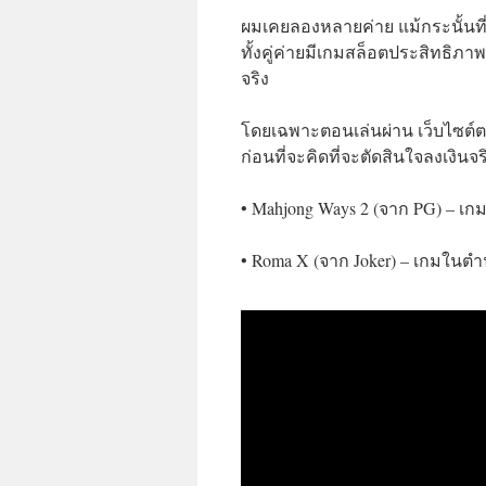
ผมเคยลองหลายค่าย แม้กระนั้นที่ค
ทั้งคู่ค่ายมีเกมสล็อตประสิทธิภ
จริง
โดยเฉพาะตอนเล่นผ่าน เว็บไซต์
ก่อนที่จะคิดที่จะตัดสินใจลงเงินจร
• Mahjong Ways 2 (จาก PG) – เก
• Roma X (จาก Joker) – เกมในตำน