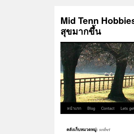
Mid Tenn Hobbies 
สุขมากขึ้น
หน้าแรก
Blog
Contact
Lets ge
ข้าม
ไป
soibet
คลังเก็บหมวดหมู่:
ยัง