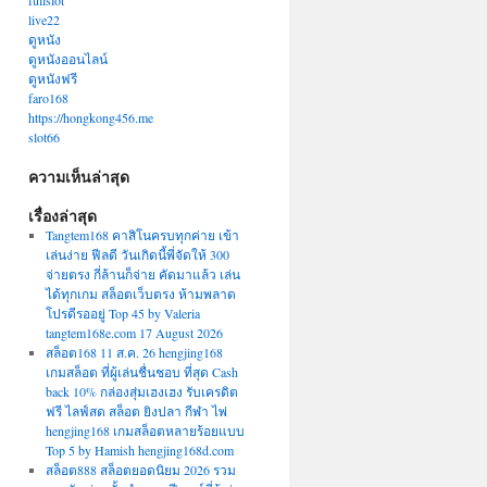
fullslot
live22
ดูหนัง
ดูหนังออนไลน์
ดูหนังฟรี
faro168
https://hongkong456.me
slot66
ความเห็นล่าสุด
เรื่องล่าสุด
Tangtem168 คาสิโนครบทุกค่าย เข้า
เล่นง่าย ฟีลดี วันเกิดนี้พี่จัดให้ 300
จ่ายตรง กี่ล้านก็จ่าย คัดมาแล้ว เล่น
ได้ทุกเกม สล็อตเว็บตรง ห้ามพลาด
โปรดีรออยู่ Top 45 by Valeria
tangtem168e.com 17 August 2026
สล็อต168 11 ส.ค. 26 hengjing168
เกมสล็อต ที่ผู้เล่นชื่นชอบ ที่สุด Cash
back 10% กล่องสุ่มเฮงเฮง รับเครดิต
ฟรี ไลฟ์สด สล็อต ยิงปลา กีฬา ไพ่
hengjing168 เกมสล็อตหลายร้อยแบบ
Top 5 by Hamish hengjing168d.com
สล็อต888 สล็อตยอดนิยม 2026 รวม