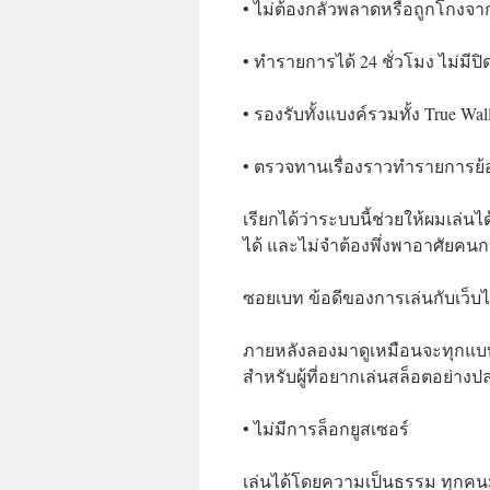
• ไม่ต้องกลัวพลาดหรือถูกโกงจ
• ทำรายการได้ 24 ชั่วโมง ไม่มีป
• รองรับทั้งแบงค์รวมทั้ง True Wall
• ตรวจทานเรื่องราวทำรายการย้
เรียกได้ว่าระบบนี้ช่วยให้ผมเล่น
ได้ และไม่จำต้องพึ่งพาอาศัยคน
ซอยเบท ข้อดีของการเล่นกับเว็บไ
ภายหลังลองมาดูเหมือนจะทุกแบบ
สำหรับผู้ที่อยากเล่นสล็อตอย่างปล
• ไม่มีการล็อกยูสเซอร์
เล่นได้โดยความเป็นธรรม ทุกคน