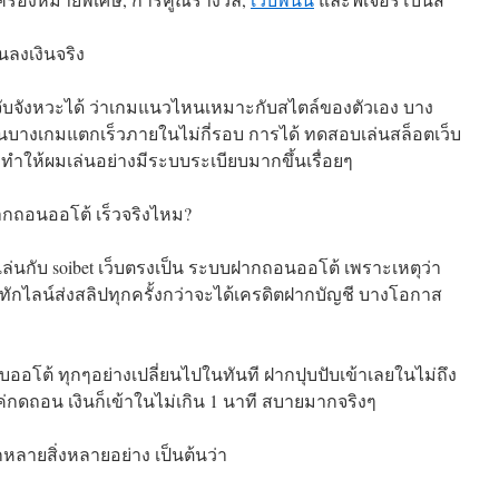
นลงเงินจริง
ับจังหวะได้ ว่าเกมแนวไหนเหมาะกับสไตล์ของตัวเอง บาง
ั้นบางเกมแตกเร็วภายในไม่กี่รอบ การได้ ทดสอบเล่นสล็อตเว็บ
ี่ทำให้ผมเล่นอย่างมีระบบระเบียบมากขึ้นเรื่อยๆ
กถอนออโต้ เร็วจริงไหม?
ารเล่นกับ soibet เว็บตรงเป็น ระบบฝากถอนออโต้ เพราะเหตุว่า
องทักไลน์ส่งสลิปทุกครั้งกว่าจะได้เครดิตฝากบัญชี บางโอกาส
ะบบออโต้ ทุกๆอย่างเปลี่ยนไปในทันที ฝากปุบปับเข้าเลยในไม่ถึง
ค่กดถอน เงินก็เข้าในไม่เกิน 1 นาที สบายมากจริงๆ
หลายสิ่งหลายอย่าง เป็นต้นว่า