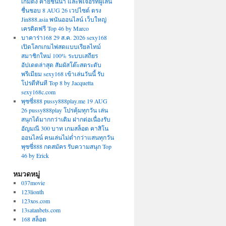
เกมดัง ค่ายชั้นนำ และฟีเจอร์ที่ผู้เล่น
ชื่นชอบ 8 AUG 26 เวปไซต์ ตรง
Jin888.asia พนันออนไลน์ เว็บใหญ่
เครดิตฟรี Top 46 by Marco
บาคาร่า168 29 ส.ค. 2026 sexy168
เปิดโลกเกมไพ่สดแบบเรียลไทม์
สมาชิกใหม่ 100% ระบบเสถียร
อัปเดตล่าสุด สัมผัสโต๊ะสดระดับ
พรีเมียม sexy168 เข้าเล่นวันนี้ รับ
โปรดีทันที Top 8 by Jacquetta
sexy168c.com
พุซซี่888 pussy888play.me 19 AUG
26 pussy888play โปรคุ้มทุกวัน เล่น
สนุกได้มากกว่าเดิม ฝากต่อเนื่องรับ
อัญมณี 300 บาท เกมสล็อต คาสิโน
ออนไลน์ คนเล่นไม่ต่ำกว่าแสนทุกวัน
พุซซี่888 กดสมัคร รับความสนุก Top
46 by Erick
หมวดหมู่
037movie
123lionth
123xos.com
13satanbets.com
168 สล็อต