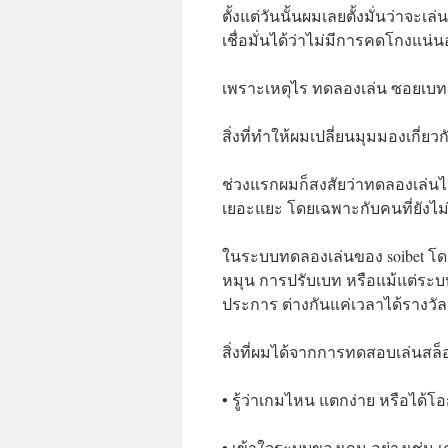
ตั้งแต่วันนั้นผมเลยตั้งมั่นว่าจะเล
เชื่อมั่นได้ว่าไม่มีการคดโกงแน่
เพราะเหตุไร ทดลองเล่น ซอยเบท
สิ่งที่ทำให้ผมเปลี่ยนมุมมองเกี่
ช่วงแรกผมก็สงสัยว่าทดลองเล่นไปท
เยอะแยะ โดยเฉพาะกับคนที่ยังไม่ร
ในระบบทดลองเล่นของ soibet โดยม
หมุน การปรับเบท หรือแม้แต่ระบบโ
ประการ ต่างกันแค่เวลาได้รางวั
สิ่งที่ผมได้จากการทดสอบเล่นสล็
• รู้ว่าเกมไหน แตกง่าย หรือได้โอ
• เข้าใจระบบของเกม อย่างเช่น เ