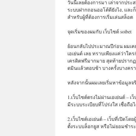
วันนี้เลยต้องการมา เล่าจากประส
ระบบฝากถอนออโต้ดียังไง, และก
สำหรับผู้ที่ต้องการเริ่มเล่นสล็อต
จุดเริ่มของผมกับ เว็บไซต์ soibet
ย้อนกลับไปประมาณปีก่อน ผมเคยเล่น
เอเย่นต์ เลย ทราบเพียงแค่ว่าใ
เครดิตฟรีมากมาย สุดท้ายปรากฏว่
ดมินแล้วตอบช้า บางครั้งบางคร
หลังจากนั้นผมเลยเริ่มหาข้อมูลจร
1.เว็บไซต์ตรงไม่ผ่านเอเย่นต์ – เ
มีระบบระเบียบที่โปร่งใส เชื่อถื
2.เว็บไซต์เอเย่นต์ – เว็บที่เปิด
ตั้งระบบล็อกยูส หรือไม่ยอมชำระเง