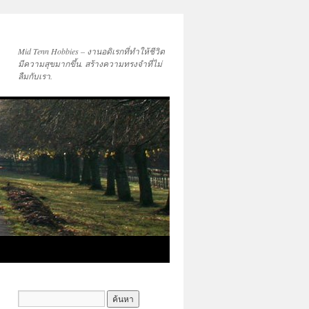
Mid Tenn Hobbies – งานอดิเรกที่ทำให้ชีวิต
มีความสุขมากขึ้น. สร้างความทรงจำที่ไม่
ลืมกับเรา.