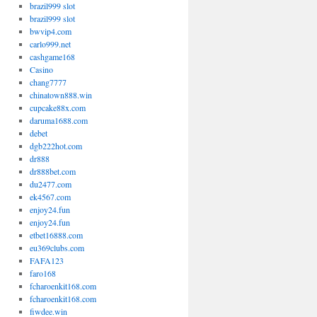
brazil999 slot
brazil999 slot
bwvip4.com
carlo999.net
cashgame168
Casino
chang7777
chinatown888.win
cupcake88x.com
daruma1688.com
debet
dgb222hot.com
dr888
dr888bet.com
du2477.com
ek4567.com
enjoy24.fun
enjoy24.fun
etbet16888.com
eu369clubs.com
FAFA123
faro168
fcharoenkit168.com
fcharoenkit168.com
fiwdee.win