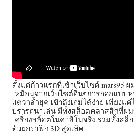
ตั้งแต่ก้าวแรกที่เข้าเว็บไซต์ mars95 ผ
เหมือนจากเว็บไซต์อื่นๆการออกแบบหน้
แต่ว่าล้ำยุค เข้าถึงเกมได้ง่าย เพียงแค่ไ
ปรารถนาเล่น มีทั้งสล็อตคลาสสิกที่ผ
เครื่องสล็อตในคาสิโนจริง รวมทั้งสล็อต
ด้วยกราฟิก 3D สุดเลิศ