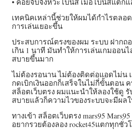
• คอยจับจังหวะโบนัส เมื่อโบนัสแตกแล
เทคนิคเหล่านี้ช่วยให้ผมได้กำไรตลอด 
การเล่นเยอะขึ้น
ประสบการณ์ตรงของผม ระบบ ฝากถอน
เกิน 1 นาที มันทำให้การเล่นเกมออนไล
สบายขึ้นมาก
ไม่ต้องรอนาน ไม่ต้องติดต่อแอดไม่น แ
กดเบิกเงินออกก็เสร็จในไม่กี่ขั้นตอน 
สล็อตเว็บตรง ผมแนะนำให้ลองใช้ดู ร
สบายแล้วก็ความไวของระบบจะมีผลให
ทางเข้า สล็อตเว็บตรง mars95 Mars95 
อยากรวยต้องลอง rocket45แตกทุกชั่วโ