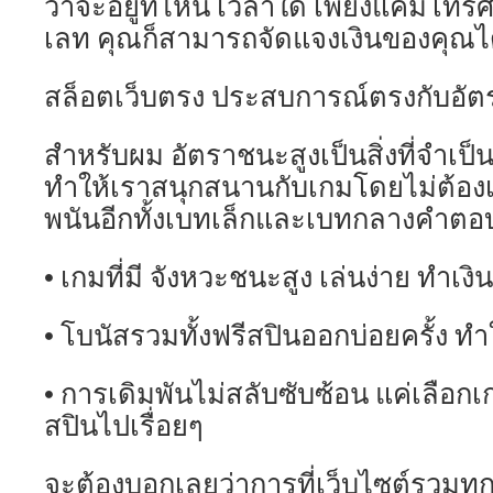
ว่าจะอยู่ที่ไหน เวลาใด เพียงแค่มีโท
เลท คุณก็สามารถจัดแจงเงินของคุณได
สล็อตเว็บตรง ประสบการณ์ตรงกับอัต
สำหรับผม อัตราชนะสูงเป็นสิ่งที่จำเป
ทำให้เราสนุกสนานกับเกมโดยไม่ต้อ
พนันอีกทั้งเบทเล็กและเบทกลางคำตอบท
• เกมที่มี จังหวะชนะสูง เล่นง่าย ทำเง
• โบนัสรวมทั้งฟรีสปินออกบ่อยครั้ง ทำ
• การเดิมพันไม่สลับซับซ้อน แค่เลือกเ
สปินไปเรื่อยๆ
จะต้องบอกเลยว่าการที่เว็บไซต์รวมทุก