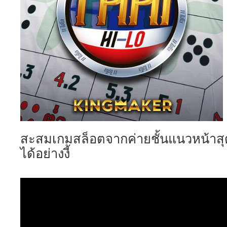
สะสมเกมสล็อตจากค่ายชั้นแนวหน้าสุด
ได้อย่างงี้