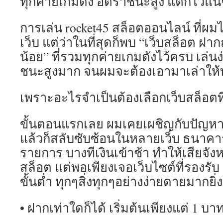
ทุกค่ายเกมดัง อัตราชนะสูง แตกไวแน่
การเล่น rocket45 สล็อตออนไลน์ ที่ผ
เว็บ แต่ว่าในที่สุดก็พบ “เว็บสล็อต ฝ
น้อย” ที่รวมทุกค่ายเกมดังไว้ครบ เล่
ชนะสูงมาก จนผมจะต้องเอามาเล่าให้
เพราะอะไรจำเป็นต้องเลือกเว็บสล็อต
ขั้นตอนแรกเลย ผมเคยเผชิญกับปัญหากา
แล้วก็สลับซับซ้อนในหลายเว็บ ธนาค
รายการ บางทีเงินเข้าช้า ทำให้เสียจั
สล็อต แต่พอเพียงเจอเว็บไซต์ที่รองรั
ขั้นต่ำ ทุกๆสิ่งทุกๆอย่างง่ายดายมากยิ่
• ฝากเท่าใดก็ได้ เริ่มต้นเพียงแต่ 1 บาท