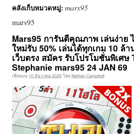
mars95
คลังเก็บหมวดหมู่:
เนื้อหา
mars95
Mars95 การันตีคุณภาพ เล่นง่าย ได
ใหม่รับ 50% เล่นได้ทุกเกม 10 ล้า
เว็บตรง สมัคร รับโปรโมชั่นพิเศษ
Stephanie mars95 24 JAN 69
เขียนบน
10 ธันวาคม 2025
โดย
Nathan Campbell