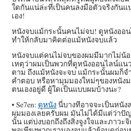
ใดกันแน่ล่ะที่เป็นคนลงมือตัวจริงกันแน
เอง!
หนังจบแม้กระนั้นคนไม่จบ! ดูหนังออน
ทำให้กลับมาคิดต่อแม้หนังจบแล้ว
หนังจบแต่คนไม่จบของผมมีมากไม่น้อ
เหตุว่าผมเป็นพวกที่ดูหนังออนไลน์แ
ตาม ถึงแม้หนังจะจบ แม้กระนั้นผมก็จ
คำตอบ หรือหามุมมองใหม่ๆของหนัง
ตนเองอยู่ดี ผู้ใดเป็นแบบผมบ้างนะ?
• Se7en:
ดูหนัง
นี่บางทีอาจจะเป็นหนังส
ผมมองเลยครับผม มันไม่ได้มีแต่ว่าป
นั้น แต่บ่งบอกถึงถึงสิ่งจูงใจและภาว
พอเพียงพวกเรามองจบแล้วย้อนดูก่อนย