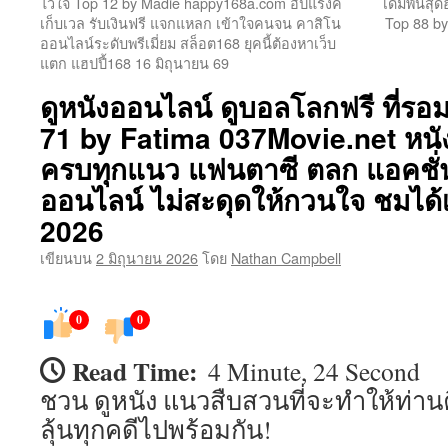
ไว้ใจ Top 12 by Madie happy168a.com อัปแรงค์
เดิมพันสุด
เก็บเวล รับเงินฟรี แจกแหลก เข้าใจคนจน คาสิโน
Top 88 by
เนื้อหา
ออนไลน์ระดับพรีเมี่ยม สล็อต168 ยุคนี้ต้องหาเว็บ
แตก แฮปปี้168 16 มิถุนายน 69
ดูหนังออนไลน์ ดูบอลโลกฟรี ที่รอ
71 by Fatima 037Movie.net หนังญ
ครบทุกแนว แฟนตาซี ตลก แอคชั่น
ออนไลน์ ไม่สะดุดให้กวนใจ ชมได้
2026
เขียนบน
2 มิถุนายน 2026
โดย
Nathan Campbell
0
0
Read Time:
4 Minute, 24 Second
ชวน ดูหนัง แนวสืบสวนที่จะทำให้ท่า
ลุ้นทุกคดีไปพร้อมกัน!