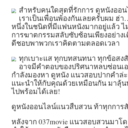
สำหรับคนใดสุดที่รักการ ดูหนังออ
เราเป็นเพื่อนพ้องกันเลยครับผม ฮ
หนึ่งในชนิดที่มีแฟนหนังมากอยู่แล้ว ไม
การฆาตกรรมสลับซับซ้อนเพียงอย่างเดี
ดีชอบพาพวกเราคิดตามตลอดเวลา
ทุกเบาะแส ทุกบทสนทนา ทุกข้อสงสั
อาจมีคำตอบของปริศนาหลบซ่อนเอาไว
กำลังมองหา ดูหนัง แนวสอบปากคำล่ะก็
แนะนำให้กับคุณด้วยเหมือนกัน มาลุ้น
ไปพร้อมได้เลย!
ดูหนังออนไลน์แนวสืบสวน ท้าทุกการสังเ
หลังจาก 037movie แนวสอบสวนมาโดย