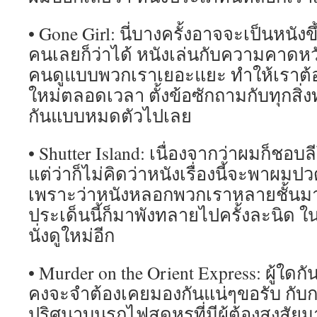
• Gone Girl: นี่บางครั้งอาจจะเป็นหนัง
คนเลยก็ว่าได้ หนังเล่นกับความคาดหวั
คนดูแบบพวกเราเยอะแยะ ทำให้เราต้อ
ใหม่ตลอดเวลา ตั้งข้อซักถามกับทุกสิ่งท
กันแบบหมดตัวไปเลย
• Shutter Island: เนื่องจากว่าผมก็ชอบล
แต่ว่าก็ไม่คิดว่าหนังเรื่องนี้จะพาผมปว
เพราะว่าหนังหลอกพวกเราหลายชั้นมา
ประเด็นนี้ก็มาพังทลายไปครั้งละนิด ใน
นั่งดูใหม่อีก
• Murder on the Orient Express: ผู้ใดกั
คงจะจำต้องเคยมองกันแน่ๆขอรับ กั
ปริศนาบนรถไฟสุดหรูที่มีผู้ต้องสงสัย