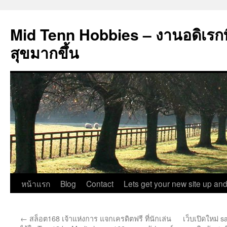
Mid Tenn Hobbies – งานอดิเรกที
สุขมากขึ้น
ข้าม
หน้าแรก
Blog
Contact
Lets get your new site up and
ไป
←
สล็อต168 เจ้าแห่งการ แจกเครดิตฟรี ที่นักเล่น
เว็บเปิดใหม่
ยัง