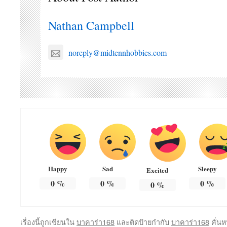
Nathan Campbell
noreply@midtennhobbies.com
Happy
Sad
Sleepy
Excited
0
%
0
%
0
%
0
%
เรื่องนี้ถูกเขียนใน
บาคาร่า168
และติดป้ายกำกับ
บาคาร่า168
คั่นห