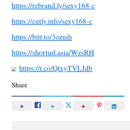
https://rebrand.ly/sexy168-c
https://cutly.info/sexy168-c
https://bitt.to/3ozuih
https://shorturl.asia/WzsRH
https://t.co/QtxyTVLJdb
Share