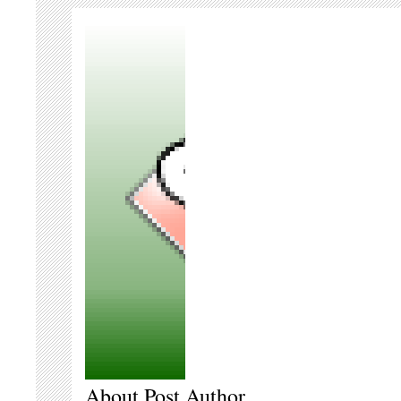
About Post Author