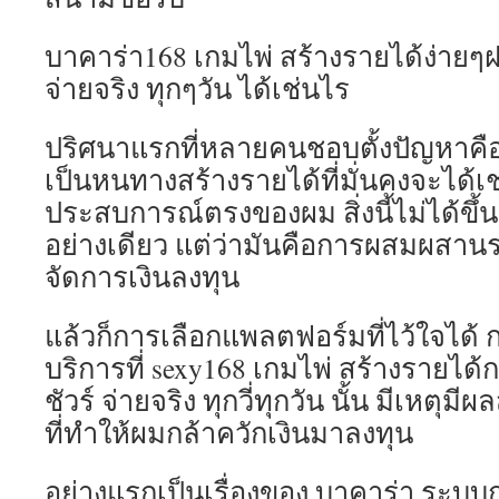
บาคาร่า168 เกมไพ่ สร้างรายได้ง่ายๆฝา
จ่ายจริง ทุกๆวัน ได้เช่นไร
ปริศนาแรกที่หลายคนชอบตั้งปัญหาคือ
เป็นหนทางสร้างรายได้ที่มั่นคงจะได้เ
ประสบการณ์ตรงของผม สิ่งนี้ไม่ได้ขึ้นอ
อย่างเดียว แต่ว่ามันคือการผสมผสานร
จัดการเงินลงทุน
แล้วก็การเลือกแพลตฟอร์มที่ไว้ใจได้ ก
บริการที่ sexy168 เกมไพ่ สร้างรายได้
ชัวร์ จ่ายจริง ทุกวี่ทุกวัน นั้น มีเหตุม
ที่ทำให้ผมกล้าควักเงินมาลงทุน
อย่างแรกเป็นเรื่องของ บาคาร่า ระบ