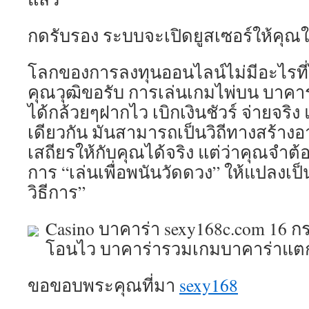
กดรับรอง ระบบจะเปิดยูสเซอร์ให้คุณใ
โลกของการลงทุนออนไลน์ไม่มีอะไรที่
คุณวุฒิขอรับ การเล่นเกมไพ่บน บาคาร
ได้กล้วยๆฝากไว เบิกเงินชัวร์ จ่ายจริง 
เดียวกัน มันสามารถเป็นวิถีทางสร้างอา
เสถียรให้กับคุณได้จริง แต่ว่าคุณจำ
การ “เล่นเพื่อพนันวัดดวง” ให้แปลงเป็
วิธีการ”
Casino บาคาร่า sexy168c.com 16 กร
โอนไว บาคาร่ารวมเกมบาคาร่าแตก
ขอขอบพระคุณที่มา
sexy168