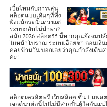
เบื่อไหมกับการเล่น
สล็อตแบบเดิมๆที่พึ่ง
พิงแม้กระนั้นดวงแต่
ระบบกลับไม่นำพา?
สมัย 2026 สล็อต55 นี้หากคุณยังจมปลัก
ใบหน้าโบราณ ระบบเฉื่อยชา ถอนเงิน
คอยข้ามวัน บอกเลยว่าคุณกำลังเดินส
ค่ะ!
สล็อตเครดิตฟรี เว็บสล็อต ชั้น 1 แพ
เจกต์นาต่อนี้ไปไม่มีสายปั่นผู้ใดกันแน่ไ