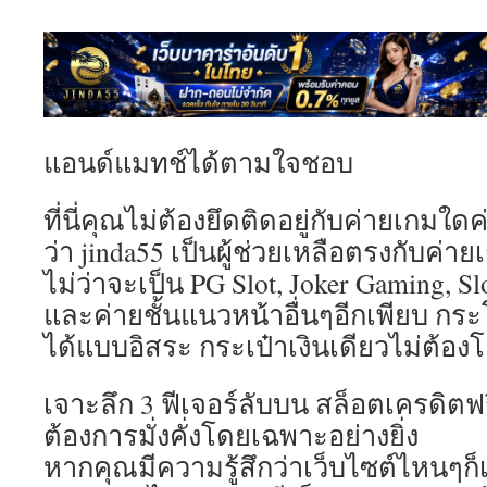
แอนด์แมทช์ได้ตามใจชอบ
ที่นี่คุณไม่ต้องยึดติดอยู่กับค่ายเกมใด
ว่า jinda55 เป็นผู้ช่วยเหลือตรงกับค่าย
ไม่ว่าจะเป็น PG Slot, Joker Gaming, Sl
และค่ายชั้นแนวหน้าอื่นๆอีกเพียบ ก
ได้แบบอิสระ กระเป๋าเงินเดียวไม่ต้อง
เจาะลึก 3 ฟีเจอร์ลับบน สล็อตเครดิตฟ
ต้องการมั่งคั่งโดยเฉพาะอย่างยิ่ง
หากคุณมีความรู้สึกว่าเว็บไซต์ไหนๆก