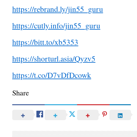
https://rebrand.ly/jin55_guru
https://cutly.info/jin55_guru
https://bitt.to/xb5353
https://shorturl.asia/Qyzv5
https://t.co/D7vDfDcowk
Share