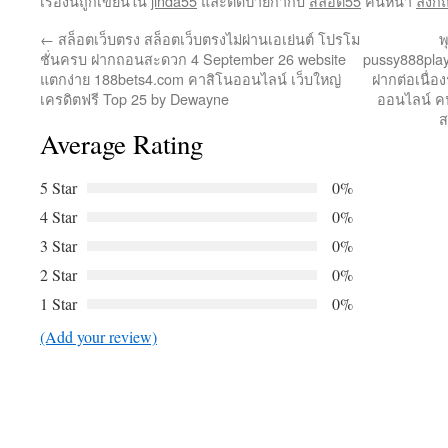
เรื่องนี้ถูกเขียนใน
jinda55
และติดป้ายกำกับ
สล็อต55
คั่นหน้า
ลิงก
←
สล็อตเว็บตรง สล็อตเว็บตรงไม่ผ่านเอเย่นต์ โปรโม
พ
ชั่นครบ ฝากถอนสะดวก 4 September 26 website
pussy888play 
แตกง่าย 188bets4.com คาสิโนออนไลน์ เว็บใหญ่
ฝากต่อเนื่อ
เครดิตฟรี Top 25 by Dewayne
ออนไลน์ คน
ส
Average Rating
5 Star
0%
4 Star
0%
3 Star
0%
2 Star
0%
1 Star
0%
(Add your review)