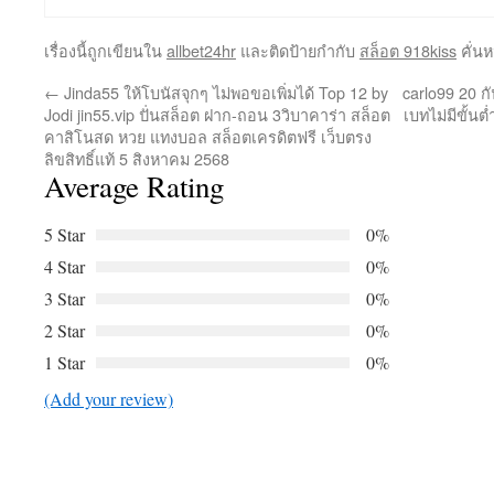
เรื่องนี้ถูกเขียนใน
allbet24hr
และติดป้ายกำกับ
สล็อต 918kiss
คั่น
←
Jinda55 ให้โบนัสจุกๆ ไม่พอขอเพิ่มได้ Top 12 by
carlo99 20 ก
Jodi jin55.vip ปั่นสล็อต ฝาก-ถอน 3วิบาคาร่า สล็อต
เบทไม่มีขั้น
คาสิโนสด หวย แทงบอล สล็อตเครดิตฟรี เว็บตรง
ลิขสิทธิ์แท้ 5 สิงหาคม 2568
Average Rating
5 Star
0%
4 Star
0%
3 Star
0%
2 Star
0%
1 Star
0%
(Add your review)