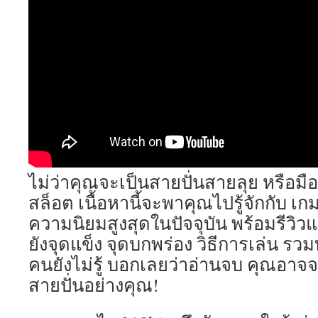
ไม่ว่าคุณจะเป็นสายปั่นสายลุย หรือมื
สล็อต เนื้อหานี้จะพาคุณไปรู้จักกับ เกม 
ความนิยมสูงสุดในปัจจุบัน พร้อมรีวิวแ
ยังจุดแข็ง จุดบกพร่อง วิธีการเล่น รว
คนยังไม่รู้ บอกเลยว่าอ่านจบ คุณอาจ
สายปั่นอย่างคุณ!