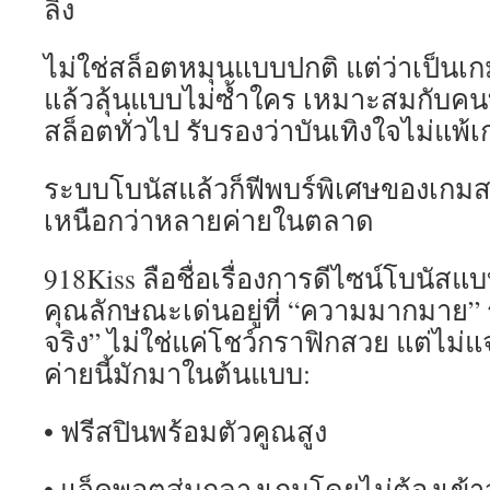
ลิง
ไม่ใช่สล็อตหมุนแบบปกติ แต่ว่าเป็นเ
แล้วลุ้นแบบไม่ซ้ำใคร เหมาะสมกับค
สล็อตทั่วไป รับรองว่าบันเทิงใจไม่แพ้เ
ระบบโบนัสแล้วก็ฟีพบร์พิเศษของเกมสล็
เหนือกว่าหลายค่ายในตลาด
918Kiss ลือชื่อเรื่องการดีไซน์โบนัสแ
คุณลักษณะเด่นอยู่ที่ “ความมากมาย” ร
จริง” ไม่ใช่แค่โชว์กราฟิกสวย แต่ไม
ค่ายนี้มักมาในต้นแบบ:
• ฟรีสปินพร้อมตัวคูณสูง
• แจ็คพอตสุ่มกลางเกมโดยไม่ต้องเข้า