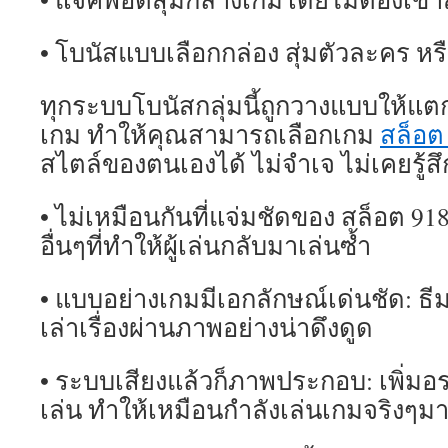
• โบนัสแบบเลือกกล่อง สุ่มตัวละคร หรื
ทุกระบบโบนัสกลุ่มนี้ถูกวางแบบให้แต
เกม ทำให้คุณสามารถเลือกเกม
สล็อต
สไตล์ของตนเองได้ ไม่จำเจ ไม่เคยรู้สึ
• ไม่เหมือนกันที่แจ่มชัดของ สล็อต 91
อื่นๆที่ทำให้ผู้เล่นกลับมาเล่นซ้ำ
• แบบอย่างเกมมีเอกลักษณ์เด่นชัด: ธีม
เล่าเรื่องผ่านภาพอย่างน่าดึงดูด
• ระบบเสียงแล้วก็ภาพประกอบ: เพิ่
เล่น ทำให้เหมือนกำลังเล่นเกมจริงๆมา