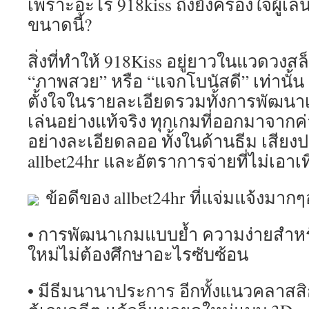
เพราะอะไร 918kiss ถึงยังครองใจผู้เ
ขนาดนี้?
สิ่งที่ทำให้ 918Kiss อยู่ยาวในแวดวงสล็
“ภาพสวย” หรือ “แจกโบนัสดี” เท่านั้น
ตั้งใจในรายละเอียดรวมทั้งการพัฒนา
เล่นอย่างแท้จริง ทุกเกมที่ออกมาจากค
อย่างละเอียดลออ ทั้งในด้านธีม เสียง
allbet24hr และอัตราการจ่ายที่ไม่เอาเที
ข้อดีของ allbet24hr ที่แจ่มแจ้งมากๆ
• การพัฒนาเกมแบบย้ำ ความง่ายสำหรั
ใหม่ไม่ต้องศึกษาอะไรซับซ้อน
• มีธีมนานาประการ อีกทั้งแนวคลาสส