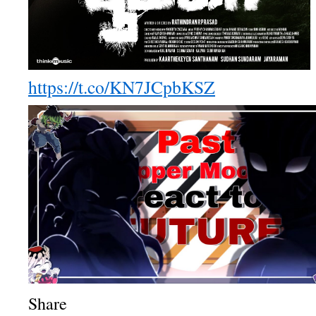
https://t.co/KN7JCpbKSZ
Share