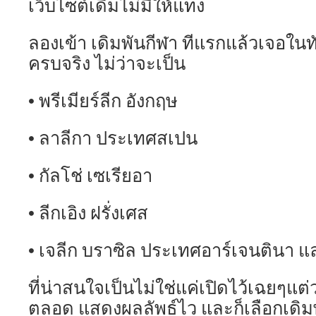
เว็บไซต์เดิมไม่มีให้แทง
ลองเข้า เดิมพันกีฬา ทีแรกแล้วเจอในทันท
ครบจริง ไม่ว่าจะเป็น
• พรีเมียร์ลีก อังกฤษ
• ลาลีกา ประเทศสเปน
• กัลโช่ เซเรียอา
• ลีกเอิง ฝรั่งเศส
• เจลีก บราซิล ประเทศอาร์เจนตินา แล
ที่น่าสนใจเป็นไม่ใช่แค่เปิดไว้เฉยๆแต
ตลอด แสดงผลลัพธ์ไว และก็เลือกเดิม