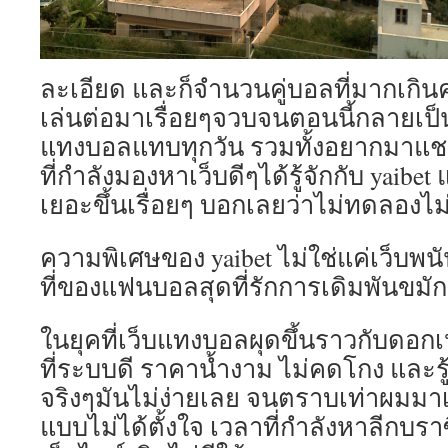
ละเอียด และก็จำนวนคู่บอลที่มากเกิ
เล่นต่อมาเรื่อยๆจวบจนตอนนี้กลายเป็น
แทงบอลแทบทุกวัน รวมทั้งอยากมาแชร์
ที่กำลังมองหาเว็บดีๆได้รู้จักกับ yaib
เยอะขึ้นเรื่อยๆ บอกเลยว่าไม่ทดลองไม่
ความพิเศษของ yaibet ไม่ใช่แค่เว็บพนั
ที่ของแฟนบอลสุดที่รักการเดิมพันขมั
ในยุคที่เว็บแทงบอลผุดขึ้นราวกับดอก
ที่ระบบดี ราคาน้ำงาม ไม่คดโกง และร
จริงๆมันไม่ง่ายเลย จนตราบเท่าผมม
แบบไม่ได้ตั้งใจ เวลาที่กำลังหาลีกบรา