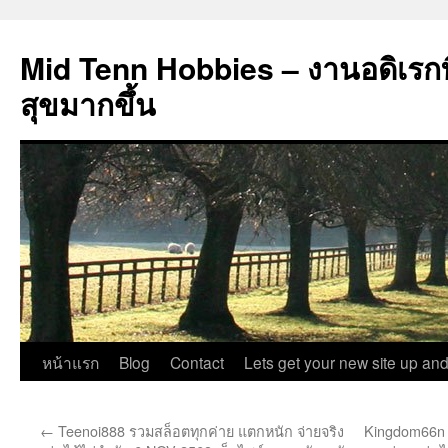
Mid Tenn Hobbies – งานอดิเรกที
สุขมากขึ้น
ข้าม
หน้าแรก
Blog
Contact
Lets get your new site up and
ไป
←
Teenoi888 รวมสล็อตทุกค่าย แตกหนัก จ่ายจริง
Kingdom66n
ยัง