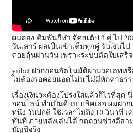
ผมลองเดิมพันกีฬา จัดสเต็ป 3 คู่ ไป 2
วันเสาร์ ผลเป็นเข้าเต็มทุกคู่ รับเงิน
คอยลุ้นผ่านวัน เพราะระบบตัดใบเสร็
yaibet ฝากถอนอัตโนมัติผ่านวอเลทหรื
ไม่ต้องรอคอยแอดไม่น ไม่มีหักค่าธรร
เรื่องเงินจะต้องโปร่งใสแล้วก็ไวที่สุด นี
ออนไลน์ ทำเป็นดีแบบเลิศเลอ ผมฝาก
หนึ่ง วันปกติ ใช้เวลาไม่ถึง 10 วินาที 
ทันที ภายหลังเล่นได้ กดถอนช่วงตีสาม 
บัญชีจริง