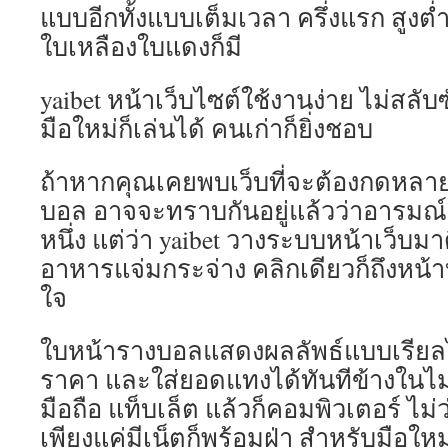
แบบอีกทั้งแบบเต็มเวลา ครึ่งแรก สูงต่ำ
ใบเหลืองใบแดงก็มี
yaibet หน้าเว็บไซต์ใช้งานง่าย ไม่สล
มือใหม่ก็เล่นได้ คนเก่าก็ยิ่งชอบ
ถ้าหากคุณเคยพบเว็บที่จะต้องกดหลายช
บอล อาจจะทราบกันอยู่แล้วว่าอารมณ์เ
หนึ่ง แต่ว่า yaibet วางระบบหน้าเว็บ
อาหารแจ่มกระจ่าง คลิกเดียวก็ถึงหน
ใจ
ใบหน้ารางบอลแสดงผลลัพธ์แบบเรียลไ
ราคา และใส่ยอดแทงได้ทันทีข้างในไม่กี่
มือถือ แท็บเล็ต แล้วก็คอมพิวเตอร์ ไม่ว
เพียงแค่มีเน็ตก็พร้อมฝ่า สำหรับมือใหม