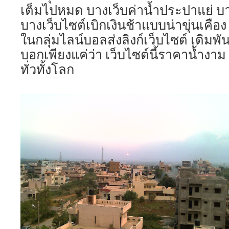
เต็มไปหมด บางเว็บค่าน้ำประปาแย่ บาง
บางเว็บไซต์เบิกเงินช้าแบบน่าขุ่นเคือง 
ในกลุ่มไลน์บอลส่งลิงก์เว็บไซต์ เดิมพ
บอกเพียงแค่ว่า เว็บไซต์นี้ราคาน้ำงาม
ทั่วทั้งโลก