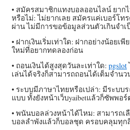
• สมัครสมาชิกแทงบอลออนไลน์ ยากไ
หรือไม่: ไม่ยากเลย สมัครแค่เบอร์โทร
ผ่าน ไม่มีการขอข้อมูลส่วนตัวเกินจำเป
• ฝากเงินเริ่มเท่าใด: ฝากอย่างน้อยเพ
ใหม่ที่อยากทดลองก่อน
• ถอนเงินได้สูงสุดวันละเท่าใด:
pgslot
ไ
เล่นได้จริงก็สามารถถอนได้เต็มจำนว
• ระบบมีภาษาไทยหรือเปล่า: มีระบบ
แบบ ทั้งยังหน้าเว็บyaibetแล้วก็ซัพพอร์
• พนันบอลล่วงหน้าได้ไหม: สามารถเลื
บอลลำพังแล้วก็บอลชุด ครอบคลุมทุกล