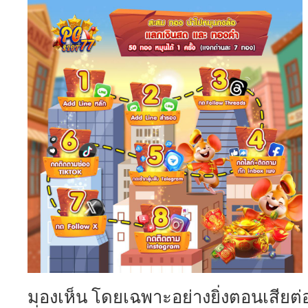
มองเห็น โดยเฉพาะอย่างยิ่งตอนเสียต่อ