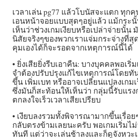
เวลาเล่น pg77 แล้วโบนัสจะแตก ทุก
เอนหน้าจอยแบบสุดๆอยู่แล้ว แม้กระนั้
เห็นว่าช่วงเกมเงียบหรือเปล่าจ่ายนั้น
นิสัยจริงๆของพวกเราแจ่มกระจ่างที่สุด
คุมเองได้ก็จะรอดจากเหตุการณ์นี้ได้
• ยิ่งเสียยิ่งรีบเอาคืน: บางบุคคลพอเริ
จำต้องปรับปรุงแก้ไขเหตุการณ์โดยทันที
ขึ้น เพิ่มเบท หรืออาจเปลี่ยนแปลงเกม
ซึ่งมันก็สะท้อนให้เห็นว่า กลุ่มนี้รับแ
ตกลงใจเร็วเวลาเสียเปรียบ
• เงียบลงรวมทั้งพิจารณามากขึ้นเรื่อย
กลับตรงข้ามเลยนะครับ พอเกมเริ่มไม่
ทันที แต่ว่าจะเล่นช้าลงและก็ดูจังหวะเก