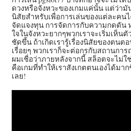
ดวงหรือจังหวะของเกมแค่นั้น แต่ว่าม
นิสัยสำหรับเพื่อการเล่นของแต่ละคนได้
จัดแจงทุน การจัดการกับความกดดัน หร
ใจในจังหวะยากๆพวกเราจะเริ่มเห็นต
ชัดขึ้น ถ้าเกิดเรารู้เรื่องนิสัยของตนตอน
เรื่อยๆ พวกเราก็จะต่อกรกับสถานการณ์
ผมเชื่อว่าภายหลังจากนี้ สล็อตจะไม่ใช่
คือเกมที่ทำให้เราสังเกตตนเองได้มาก
เลย!