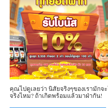
คุณไปดูเลยว่า นิสัยจริงๆของเรามัก
จริงไหม? ถ้าเกิดพร้อมแล้วมาฝ่ากัน!