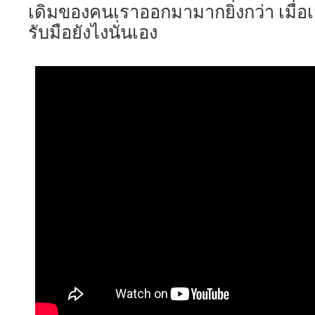
เดิมของคนเราออกมามากยิ่งกว่า เมื่
รับมือยังไงนั่นเอง