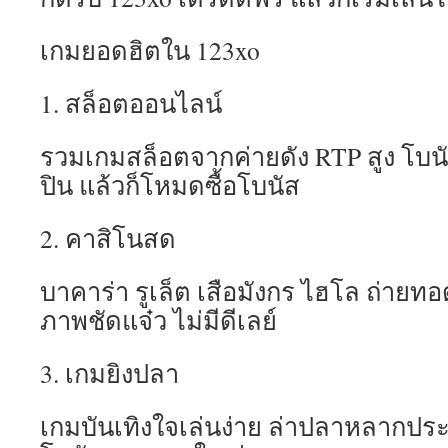
เกมยอดฮิตใน 123xo
1. สล็อตออนไลน์
รวมเกมสล็อตจากค่ายดัง RTP สูง โบนั
ปิน แล้วก็โหมดซื้อโบนัส
2. คาสิโนสด
บาคาร่า รูเล็ต เสือมังกร ไฮโล ถ่าย
ภาพชัดแจ๋ว ไม่มีดีเลย์
3. เกมยิงปลา
เกมบันเทิงใจเล่นง่าย ล่าปลาหลากประ