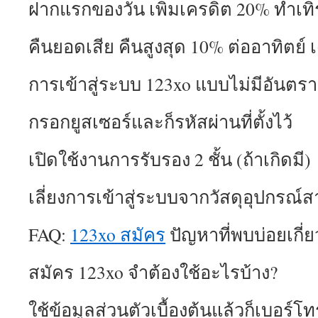
ฝากแรกของวัน เพิ่มเครดิต 20% ทำเ
คืนยอดเสีย คืนสูงสุด 10% ต่ออาทิตย์
การเข้าสู่ระบบ 123xo แบบไม่มีอันตร
กรอกยูสเซอร์และก็รหัสผ่านที่ตั้งไว้
เปิดใช้งานการรับรอง 2 ชั้น (ถ้าเกิดมี)
เลี่ยงการเข้าสู่ระบบจากวัสดุอุปกรณ
FAQ:
123xo สมัคร
ปัญหาที่พบบ่อยเกี่ย
สมัคร 123xo จำต้องใช้อะไรบ้าง?
ใช้ข้อมูลส่วนตัวเบื้องต้นแล้วก็เบอร์โท