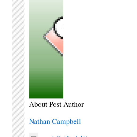
About Post Author
Nathan Campbell