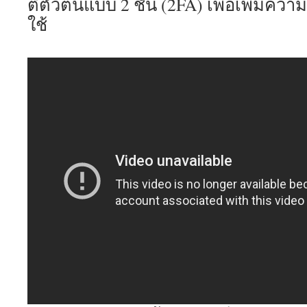
ตีตัวตนแบบ 2 ชั้น (2FA) เพื่อเพิ่มควา
ใช้