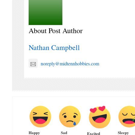
About Post Author
Nathan Campbell
noreply@midtennhobbies.com
Happy
Sad
Sleepy
Excited