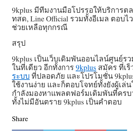
9kplus มีทีมงานมือโปรรอให้บริการตล
ทสด, Line Official รวมทั้งอีเมล ตอ
ช่วยเหลือทุกกรณี
สรุป
9kplus เป็นเว็บเดิมพันออนไลน์ศูนย์ร
ในที่เดียว อีกทั้งการ
9kplus
สมัคร ที่เร
ระบบ
ที่ปลอดภัย และโปรโมชั่น 9kplus
ใช้งานง่าย และก็ตอบโจทย์ทั้งยังผู้เล่น
กำลังมองหาแพลตฟอร์มเดิมพันที่คร
ทั้งไม่มีอันตราย 9kplus เป็นคำตอบ
Share