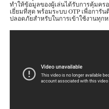
ทำให้ข้อมูลของผู้เล่นได้รับการคุ้มคร
เยี่ยมที่สุด พร้อมระบบ OTP เพื่อการัน
ปลอดภัยสำหรับในการเข้าใช้งานทุก