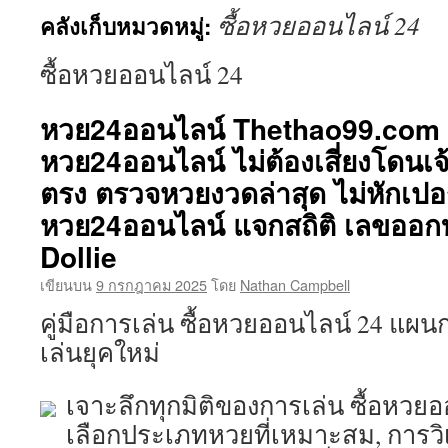
ซื้อหวยออนไลน์ 24
คลังเก็บหมวดหมู่:
เนื้อหา
ซื้อหวยออนไลน์ 24
หวย24ออนไลน์ Thethao99.com 6
หวย24ออนไลน์ ไม่ต้องเสี่ยงโดนเจ
ตรง ตรวจหวยงวดล่าสุด ไม่หักเปอร
หวย24ออนไลน์ แจกสถิติ เลขออกบ
Dollie
เขียนบน
9 กรกฎาคม 2025
โดย
Nathan Campbell
คู่มือการเล่น ซื้อหวยออนไลน์ 24 แผนกา
เล่นยุคใหม่
เจาะลึกทุกมิติของการเล่น ซื้อหวยอ
เลือกประเภทหวยที่เหมาะสม, การวิเค