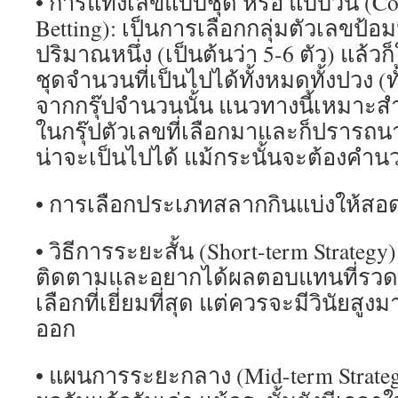
• การแทงเลขแบบชุด หรือ แบบวิน (Co
Betting): เป็นการเลือกกลุ่มตัวเลขป
ปริมาณหนึ่ง (เป็นต้นว่า 5-6 ตัว) แล้ว
ชุดจำนวนที่เป็นไปได้ทั้งหมดทั้งปวง (ท
จากกรุ๊ปจำนวนนั้น แนวทางนี้เหมาะสำห
ในกรุ๊ปตัวเลขที่เลือกมาและก็ปราร
น่าจะเป็นไปได้ แม้กระนั้นจะต้องคำนว
• การเลือกประเภทสลากกินแบ่งให้สอ
• วิธีการระยะสั้น (Short-term Strategy)
ติดตามและอยากได้ผลตอบแทนที่รวดเร็ว
เลือกที่เยี่ยมที่สุด แต่ควรจะมีวินัย
ออก
• แผนการระยะกลาง (Mid-term Strate