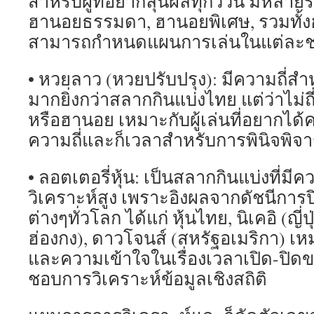
สำหรับผู้ที่อยากลุ้นผลทุกวี่วัน มีหลาย
ฮานอยธรรมดา, ฮานอยพิเศษ, รวมทั้ง
สามารถกำหนดแผนการเล่นในแต่ละช่
• หวยลาว (หวยปรับปรุง): มีความถี่ส
มากยิ่งกว่าสลากกินแบ่งไทย แต่ว่าไม่ถี่
หรือฮานอย เหมาะกับผู้เล่นที่อยากได
ความถี่และก็เวลาสำหรับการพินิจพิ
• ลอตเตอรี่หุ้น: เป็นสลากกินแบ่งที่มี
วิเคราะห์สูง เพราะอิงผลจากดัชนีการ
ต่างๆทั่วโลก ได้แก่ หุ้นไทย, นิเคอิ (ญี่ปุ
ฮ่องกง), ดาวโจนส์ (สหรัฐอเมริกา) เหม
และความเข้าใจในเรื่องเวลาเปิด-ปิดข
ชอบการวิเคราะห์ข้อมูลเชิงสถิติ