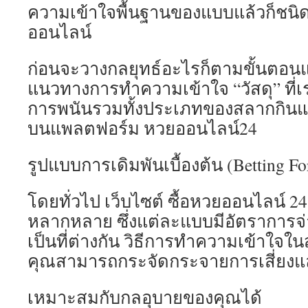
ความเข้าใจพื้นฐานของแบบแล้วก็ชนิ
ออนไลน์
ก่อนจะวางกลยุทธ์อะไรก็ตามขั้นตอนแร
แนวทางการทำความเข้าใจ “วัสดุ” ที่เร
การพนันรวมทั้งประเภทของสลากกินแบ่ง
บนแพลตฟอร์ม หวยออนไลน์24
รูปแบบการเดิมพันเบื้องต้น (Betting Fo
โดยทั่วไป เว็บไซต์ ซื้อหวยออนไลน์ 24
หลากหลาย ซึ่งแต่ละแบบมีอัตราการจ
เป็นที่ต่างกัน วิธีการทำความเข้าใจใน
คุณสามารถกระจัดกระจายการเสี่ยงแล
เหมาะสมกับกลอุบายของคุณได้