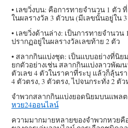
• เลขวิ่งบน: คือการทายจำนวน 1 ตัว ท
ในผลรางวัล 3 ตัวบน (มีเลขนั้นอยู่ใน 3 
• เลขวิ่งด้านล่าง: เป็นการทายจำนวน 1
ปรากฏอยู่ในผลรางวัลเลขท้าย 2 ตัว
• สลากกินแบ่งชุด: เป็นแบบอย่างที่นิ
ยกตัวอย่างเช่น สลากกินแบ่งลาวพัฒนา
ตัวเลข 4 ตัวในราคาที่ระบุ แล้วก็ลุ้นรา
4 ตัวตรง, 3 ตัวตรง, ไปจนกระทั่ง 2 ตัว
จำพวกสลากกินแบ่งยอดนิยมบนแพลต
หวย24ออนไลน์
ความมากมายหลายของจำพวกหวยคือเสน่