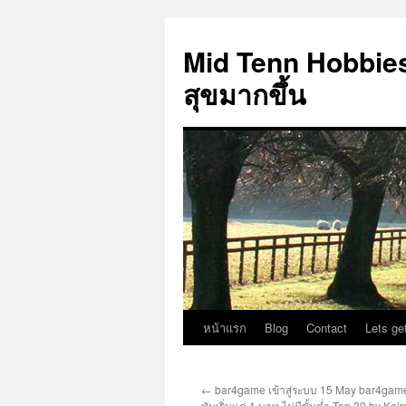
Mid Tenn Hobbies 
สุขมากขึ้น
หน้าแรก
Blog
Contact
Lets ge
ข้าม
ไป
←
bar4game เข้าสู่ระบบ 15 May bar4game 
ยัง
พันเริ่มแค่ 1 บาท ไม่มีขั้นต่ำ Top 39 by Keir