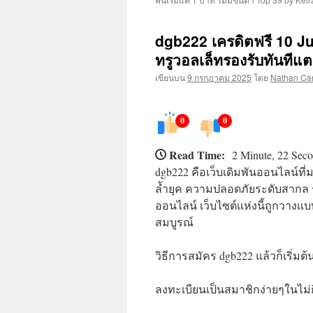
เนื้อหา
dgb222 เครดิตฟรี 10 J
ทรูวอลเล็ทรองรับทันที
เขียนบน
9 กรกฎาคม 2025
โดย
Nathan Ca
0
0
Read Time:
2 Minute, 22 Sec
dgb222 คือเว็บเดิมพันออนไลน์ที่
ล้ำยุค ความปลอดภัยระดับสากล รว
ออนไลน์ เว็บไซต์แห่งนี้ถูกวางแบบ
สมบูรณ์
วิธีการสมัคร dgb222 แล้วก็เริ่ม
ลงทะเบียนเป็นสมาชิกง่ายๆในไม่ก