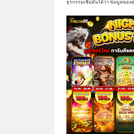
ธุรกรรมเชื่อมั่นได้ว่า ข้อมูลขอ