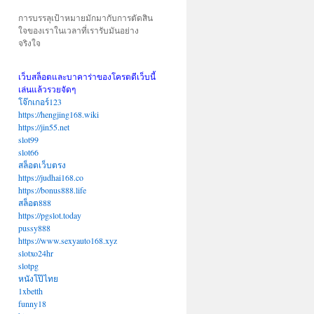
การบรรลุเป้าหมายมักมากับการตัดสิน
ใจของเราในเวลาที่เรารับมันอย่าง
จริงใจ
เว็บสล็อตและบาคาร่าของโครตดีเว็บนี้
เล่นแล้วรวยจัดๆ
โจ๊กเกอร์123
https://hengjing168.wiki
https://jin55.net
slot99
slot66
สล็อตเว็บตรง
https://judhai168.co
https://bonus888.life
สล็อต888
https://pgslot.today
pussy888
https://www.sexyauto168.xyz
slotxo24hr
slotpg
หนังโป๊ไทย
1xbetth
funny18