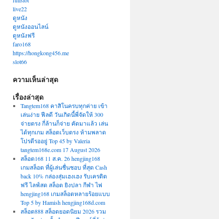
fullslot
live22
ดูหนัง
ดูหนังออนไลน์
ดูหนังฟรี
faro168
https://hongkong456.me
slot66
ความเห็นล่าสุด
เรื่องล่าสุด
Tangtem168 คาสิโนครบทุกค่าย เข้า
เล่นง่าย ฟีลดี วันเกิดนี้พี่จัดให้ 300
จ่ายตรง กี่ล้านก็จ่าย คัดมาแล้ว เล่น
ได้ทุกเกม สล็อตเว็บตรง ห้ามพลาด
โปรดีรออยู่ Top 45 by Valeria
tangtem168e.com 17 August 2026
สล็อต168 11 ส.ค. 26 hengjing168
เกมสล็อต ที่ผู้เล่นชื่นชอบ ที่สุด Cash
back 10% กล่องสุ่มเฮงเฮง รับเครดิต
ฟรี ไลฟ์สด สล็อต ยิงปลา กีฬา ไพ่
hengjing168 เกมสล็อตหลายร้อยแบบ
Top 5 by Hamish hengjing168d.com
สล็อต888 สล็อตยอดนิยม 2026 รวม