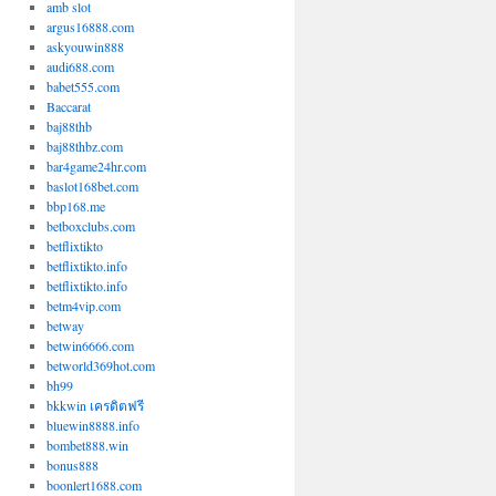
amb slot
argus16888.com
askyouwin888
audi688.com
babet555.com
Baccarat
baj88thb
baj88thbz.com
bar4game24hr.com
baslot168bet.com
bbp168.me
betboxclubs.com
betflixtikto
betflixtikto.info
betflixtikto.info
betm4vip.com
betway
betwin6666.com
betworld369hot.com
bh99
bkkwin เครดิตฟรี
bluewin8888.info
bombet888.win
bonus888
boonlert1688.com