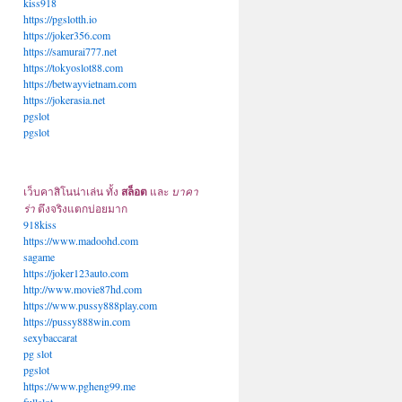
kiss918
https://pgslotth.io
https://joker356.com
https://samurai777.net
https://tokyoslot88.com
https://betwayvietnam.com
https://jokerasia.net
pgslot
pgslot
เว็บคาสิโนน่าเล่น ทั้ง
สล็อต
และ
บาคา
ร่า
ตึงจริงแตกบ่อยมาก
918kiss
https://www.madoohd.com
sagame
https://joker123auto.com
http://www.movie87hd.com
https://www.pussy888play.com
https://pussy888win.com
sexybaccarat
pg slot
pgslot
https://www.pgheng99.me