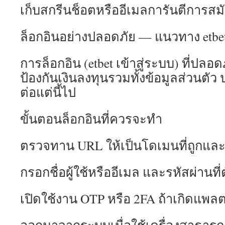
เก็บสกรีนช็อตหรืออีเมลการันตีการสม
ล็อกอินอย่างปลอดภัย — แนวทาง etbet 
การล็อกอิน (etbet เข้าสู่ระบบ) ที่ปล
ป้องกันเงินลงทุนรวมทั้งข้อมูลส่วนต
ต่อแต่นี้ไป
ขั้นตอนล็อกอินที่ควรจะทำ
ตรวจทาน URL ให้เป็นโดเมนที่ถูกและ
กรอกชื่อผู้ใช้หรืออีเมล และรหัสผ่านที่ตั
เปิดใช้งาน OTP หรือ 2FA ถ้าเกิดแพลต