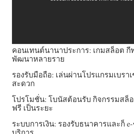
คอนเทนต์นานาประการ: เกมสล็อต กีฬา
พัฒนาหลายราย
รองรับมือถือ: เล่นผ่านโปรแกรมเบราเ
สะดวก
โปรโมชั่น: โบนัสต้อนรับ กิจกรรมสล็
ฟรี เป็นระยะ
ระบบการเงิน: รองรับธนาคารและก็ e-wall
บริการ