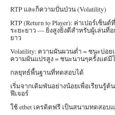
RTP และก็ความปั่นป่วน (Volatility)
RTP (Return to Player): ค่าเปอร์เซ็นต์ที
ระยะยาว — ยิ่งสูงยิ่งดีสำหรับผู้เล่นท
ยาว
Volatility: ความผันผวนต่ำ = ชนะบ่อย
ความผันแปรสูง = ชนะนานๆครั้งแต่มี
กลยุทธ์พื้นฐานที่ทดสอบได้
เริ่มจากเดิมพันอย่างน้อยเพื่อเรียนรู้
ฟีเจอร์
ใช้ etbet เครดิตฟรี เป็นสนามทดสอบแ