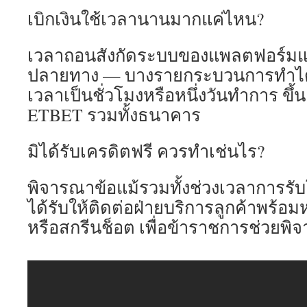
เบิกเงินใช้เวลานานมากแค่ไหน?
เวลาถอนสังกัดระบบของแพลตฟอร์มแ
ปลายทาง — บางรายกระบวนการทำได้ท
เวลาเป็นชั่วโมงหรือหนึ่งวันทำการ ขึ
ETBET รวมทั้งธนาคาร
มิได้รับเครดิตฟรี ควรทำเช่นไร?
พิจารณาข้อแม้รวมทั้งช่วงเวลาการรับ
ได้รับให้ติดต่อฝ่ายบริการลูกค้าพร้
หรือสกรีนช็อต เพื่อข้าราชการช่วยพิ