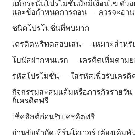
แม้กระนั้นโปรโมชั่นมักมีเงื่อนไข ตัวอย
และข้อกำหนดการถอน — ควรจะอ่านก่
ชนิดโปรโมชั่นที่พบมาก
เครดิตฟรีทดสอบเล่น — เหมาะสำหรับผู้
โบนัสฝากหนแรก — เครดิตเพิ่มตาม
รหัสโปรโมชั่น — ใส่รหัสเพื่อรับเครดิ
กิจกรรมสะสมแต้มหรือภารกิจรายวัน 
ก็เครดิตฟรี
เช็คลิสต์ก่อนรับเครดิตฟรี
อ่านข้อจำกัดเทิร์นโอเวอร์ (ต้องเดิมพ