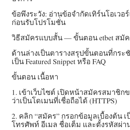
ข้อพึงระวัง: อ่านข้อจำกัดเทิร์นโอเ
ก่อนรับโปรโมชั่น
วิธีสมัครแบบสั้น — ขั้นตอน etbet สมั
ด้านล่างเป็นตารางสรุปขั้นตอนที่กร
เป็น Featured Snippet หรือ FAQ
ขั้นตอน เนื้อหา
1. เข้าเว็บไซต์ เปิดหน้าสมัครสมาช
ว่าเป็นโดเมนที่เชื่อถือได้ (HTTPS)
2. คลิก “สมัคร” กรอกข้อมูลเบื้องต้น เป
โทรศัพท์ อีเมล ชื่อเต็ม และตั้งรหัสผ่า