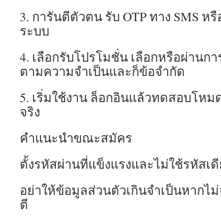
3. การันตีตัวตน รับ OTP ทาง SMS หร
ระบบ
4. เลือกรับโปรโมชั่น เลือกหรือผ่านการ
ตามความจำเป็นและก็ข้อจำกัด
5. เริ่มใช้งาน ล็อกอินแล้วทดสอบโหม
จริง
คำแนะนำขณะสมัคร
ตั้งรหัสผ่านที่แข็งแรงและไม่ใช้รหัสเดี
อย่าให้ข้อมูลส่วนตัวเกินจำเป็นหากไม่
ตี