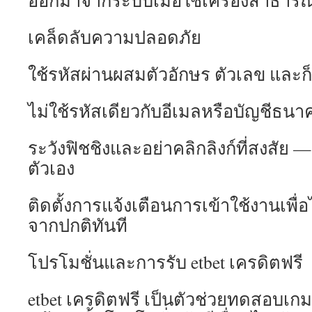
ออกมาจากระบบเมื่อใช้เครื่องสาธาร
เคล็ดลับความปลอดภัย
ใช้รหัสผ่านผสมตัวอักษร ตัวเลข และก
ไม่ใช้รหัสเดียวกับอีเมลหรือบัญชีธนา
ระวังฟิชชิงและอย่าคลิกลิงก์ที่สงสัย —
ตัวเอง
ติดตั้งการแจ้งเตือนการเข้าใช้งานเพื่
จากปกติทันที
โปรโมชั่นและการรับ etbet เครดิตฟรี
etbet เครดิตฟรี เป็นตัวช่วยทดสอบเกม