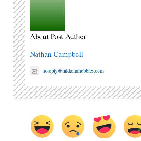
About Post Author
Nathan Campbell
noreply@midtennhobbies.com