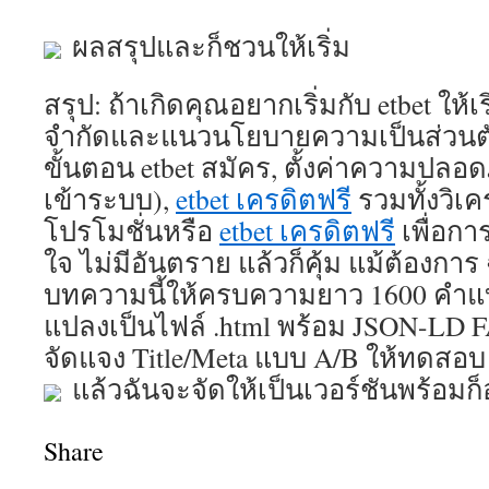
ผลสรุปและก็ชวนให้เริ่ม
สรุป: ถ้าเกิดคุณอยากเริ่มกับ etbet ให้
จำกัดและแนวนโยบายความเป็นส่วนตัวใ
ขั้นตอน etbet สมัคร, ตั้งค่าความปลอด
เข้าระบบ),
etbet เครดิตฟรี
รวมทั้งวิเค
โปรโมชั่นหรือ
etbet เครดิตฟรี
เพื่อกา
ใจ ไม่มีอันตราย แล้วก็คุ้ม แม้ต้องกา
บทความนี้ให้ครบความยาว 1600 คำแ
แปลงเป็นไฟล์ .html พร้อม JSON-LD F
จัดแจง Title/Meta แบบ A/B ให้ทดสอบ 
แล้วฉันจะจัดให้เป็นเวอร์ชันพร้อมก็อ
Share