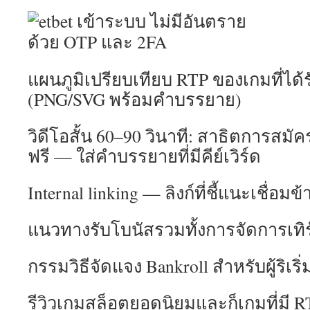
แผนภูมิเปรียบเทียบ RTP ของเกมที่ได
(PNG/SVG พร้อมคำบรรยาย)
วิดีโอสั้น 60–90 วินาที: สาธิตการสมั
ฟรี — ใส่คำบรรยายที่มีคีย์เวิร์ด
Internal linking — ลิงก์ที่ชี้แนะเชื่อมข
แนวทางรับโบนัสรวมทั้งการจัดการเทิร
กรรมวิธีจัดแจง Bankroll สำหรับผู้ริเริ่
รีวิวเกมสล็อตยอดนิยมและก็เกมที่มี R