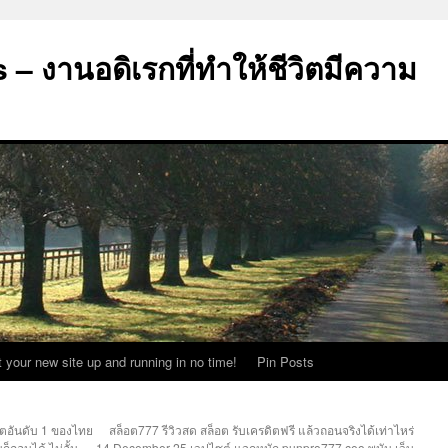
– งานอดิเรกที่ทำให้ชีวิตมีความ
t your new site up and running in no time!
Pin Posts
อตอันดับ 1 ของไทย
สล็อต777 รีวิวสด สล็อต รับเครดิตฟรี แล้วถอนจริงได้เท่าไหร่
ถอนได้ ไม่อั้น
14 December 25 เวปไซต์ แจกหนัก punpro777.ceo พนัน เว็บ