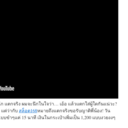
ัก แตกจริง ผมจะนึกในใจว่า… เอ้อ แล้วแตกใส่ผู้ใดกันแน่วะ?
 แต่ว่ากับ
สล็อต168
หมายถึงแตกจริงขอรับญาติพี่น้อง! วัน
บบขำๆแค่ 15 นาที เงินในกระเป๋าเพิ่มเป็น 1,200 แบบงวยงงๆ