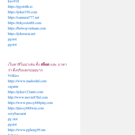
kiss918
https://pgslotth.io
https://joker356.com
https://samurai777.net
https://tokyoslot88.com
https://betwayvietnam.com
https://jokerasia.net
pgslot
pgslot
เว็บคาสิโนน่าเล่น ทั้ง
สล็อต
และ
บาคา
ร่า
ตึงจริงแตกบ่อยมาก
918kiss
https://www.madoohd.com
sagame
https://joker123auto.com
http://www.movie87hd.com
https://www.pussy888play.com
https://pussy888win.com
sexybaccarat
pg slot
pgslot
https://www.pgheng99.me