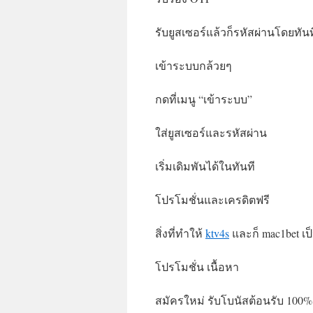
รับยูสเซอร์แล้วก็รหัสผ่านโดยทันท
เข้าระบบกล้วยๆ
กดที่เมนู “เข้าระบบ”
ใส่ยูสเซอร์และรหัสผ่าน
เริ่มเดิมพันได้ในทันที
โปรโมชั่นและเครดิตฟรี
สิ่งที่ทำให้
ktv4s
และก็ mac1bet เป
โปรโมชั่น เนื้อหา
สมัครใหม่ รับโบนัสต้อนรับ 100%