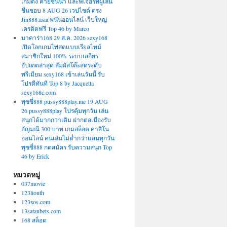
เกมดัง ค่ายชั้นนำ และฟีเจอร์ที่ผู้เล่น
ชื่นชอบ 8 AUG 26 เวปไซต์ ตรง
Jin888.asia พนันออนไลน์ เว็บใหญ่
เครดิตฟรี Top 46 by Marco
บาคาร่า168 29 ส.ค. 2026 sexy168
เปิดโลกเกมไพ่สดแบบเรียลไทม์
สมาชิกใหม่ 100% ระบบเสถียร
อัปเดตล่าสุด สัมผัสโต๊ะสดระดับ
พรีเมียม sexy168 เข้าเล่นวันนี้ รับ
โปรดีทันที Top 8 by Jacquetta
sexy168c.com
พุซซี่888 pussy888play.me 19 AUG
26 pussy888play โปรคุ้มทุกวัน เล่น
สนุกได้มากกว่าเดิม ฝากต่อเนื่องรับ
อัญมณี 300 บาท เกมสล็อต คาสิโน
ออนไลน์ คนเล่นไม่ต่ำกว่าแสนทุกวัน
พุซซี่888 กดสมัคร รับความสนุก Top
46 by Erick
หมวดหมู่
037movie
123lionth
123xos.com
13satanbets.com
168 สล็อต