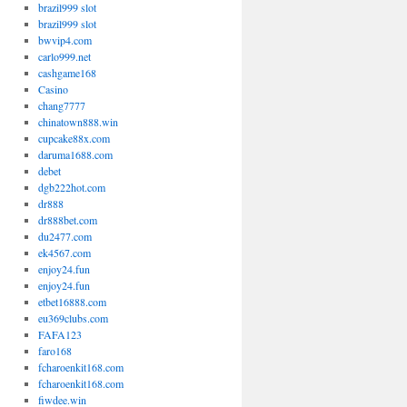
brazil999 slot
brazil999 slot
bwvip4.com
carlo999.net
cashgame168
Casino
chang7777
chinatown888.win
cupcake88x.com
daruma1688.com
debet
dgb222hot.com
dr888
dr888bet.com
du2477.com
ek4567.com
enjoy24.fun
enjoy24.fun
etbet16888.com
eu369clubs.com
FAFA123
faro168
fcharoenkit168.com
fcharoenkit168.com
fiwdee.win