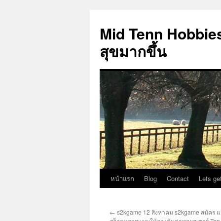
Mid Tenn Hobbies 
สุขมากขึ้น
หน้าแรก
Blog
Contact
Lets ge
ข้าม
ไป
←
s2kgame 12 สิงหาคม s2kgame สมัคร แจ
ยัง
สล็อตหลายแบบให้ลองคุ้มค่าทุกยูสเซอร์ To