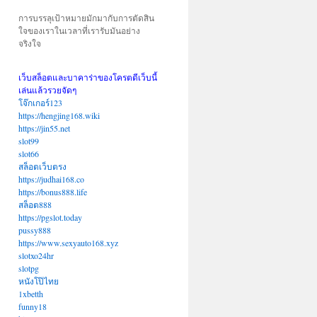
การบรรลุเป้าหมายมักมากับการตัดสิน
ใจของเราในเวลาที่เรารับมันอย่าง
จริงใจ
เว็บสล็อตและบาคาร่าของโครตดีเว็บนี้
เล่นแล้วรวยจัดๆ
โจ๊กเกอร์123
https://hengjing168.wiki
https://jin55.net
slot99
slot66
สล็อตเว็บตรง
https://judhai168.co
https://bonus888.life
สล็อต888
https://pgslot.today
pussy888
https://www.sexyauto168.xyz
slotxo24hr
slotpg
หนังโป๊ไทย
1xbetth
funny18