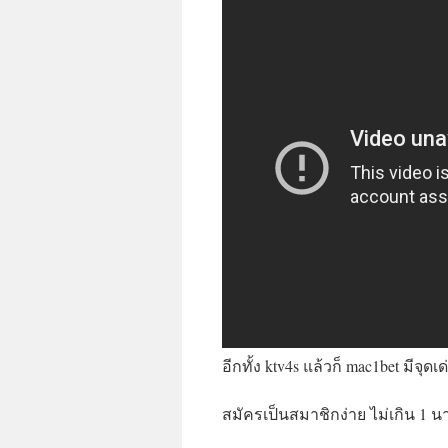
อีกทั้ง ktv4s แล้วก็ mac1bet มีจุด
สมัครเป็นสมาชิกง่าย ไม่เกิน 1 นา