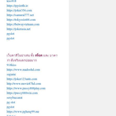
kiss918
https://pgslotth.io
https://joker356.com
https://samurai777.net
https://tokyoslot88.com
https://betwayvietnam.com
https://jokerasia.net
pgslot
pgslot
เว็บคาสิโนน่าเล่น ทั้ง
สล็อต
และ
บาคา
ร่า
ตึงจริงแตกบ่อยมาก
918kiss
https://www.madoohd.com
sagame
https://joker123auto.com
http://www.movie87hd.com
https://www.pussy888play.com
https://pussy888win.com
sexybaccarat
pg slot
pgslot
https://www.pgheng99.me