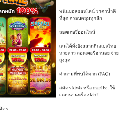
พนันบอลออนไลน์ ราคาน้ำดี
ที่สุด ครอบคลุมทุกลีก
ลอตเตอรี่ออนไลน์
เล่นได้ทั้งยังสลากกินแบ่งไทย
หวยลาว ลอตเตอรี่ฮานอย จ่าย
สูงสุด
คำถามที่พบได้มาก (FAQ)
สมัคร ktv4s หรือ mac1bet ใช้
เวลานานหรือเปล่า?
มัคร