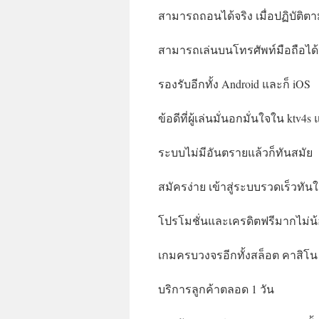
สามารถถอนได้จริง เมื่อปฏิบัติต
สามารถเล่นบนโทรศัพท์มือถือได้
รองรับอีกทั้ง Android และก็ iOS
ข้อดีที่ผู้เล่นมั่นอกมั่นใจใน ktv4
ระบบไม่มีอันตรายแล้วก็ทันสมัย
สมัครง่าย เข้าสู่ระบบรวดเร็วทัน
โปรโมชั่นและเครดิตฟรีมากไม่น้
เกมครบวงจรอีกทั้งสล็อต คาสิโน 
บริการลูกค้าตลอด 1 วัน