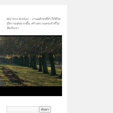
Mid Tenn Hobbies – งานอดิเรกที่ทำให้ชีวิต
มีความสุขมากขึ้น. สร้างความทรงจำที่ไม่
ลืมกับเรา.