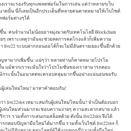
ของเราจะรองรับทุกแพลตฟอร์มในการเล่น แต่ว่าหลายๆเว็บ
นาดนั้น นี่ก็เลยเป็นอีกประเด็นที่หลายคนคาดหมายให้เว็บไซต์
ฟอร์มต่างๆได้
งขึ้น: คนจำนวนไม่น้อยอาจมุ่งมาดกับเทคโนโลยี Blockchain
รื่อยๆ เพราะเหตุว่ามันจะช่วยลดการคดโกงแล้วก็เพิ่มความ
ข้า live22 ระบบฝากถอนออโต้ก็จะไม่มีอันตรายเยอะขึ้นอีกด้วย
บปัญหามากเพิ่มขึ้น: แน่ๆว่า หลายท่านก็คาดหมายโปรโม
ิ่มขึ้น แม้พวกเราจะมั่นใจว่าโปรโมชั่นของเราสามารถตอบ
ุ่ม แม้กระนั้นในอนาคตจะครอบคลุมมากขึ้นอย่างแน่นอนขอรับ
บผู้เล่นใหม่ไหม? มาหาคำตอบกัน!
่า live22slot เหมาะสมกับผู้เล่นใหม่ไหมนั้น? จำเป็นต้องบอก
น ผู้เล่นใหม่ส่วนมากจะชอบความง่ายๆ ความสะดวกสบาย แล้ว
าร รวมทั้งการเล่นเกมสล็อตด้วย ดังนั้น live22slot จึงได้
ถตอบปัญหามือใหม่ได้มากขึ้น รวมทั้งเว็บไซต์ live22slot ก็
ละไม่มีอันตราย ตอบโจทย์ผู้ใช้งานทุกกรุ๊ป รวมทั้งมือใหม่