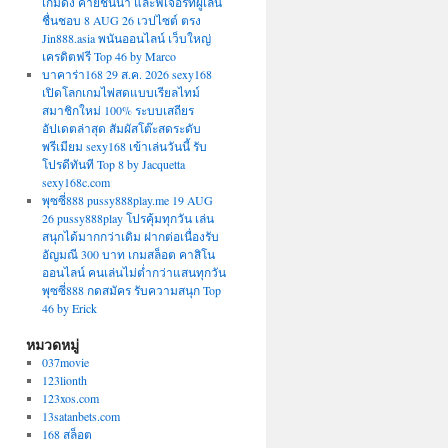
เกมดัง ค่ายชั้นนำ และฟีเจอร์ที่ผู้เล่น
ชื่นชอบ 8 AUG 26 เวปไซต์ ตรง
Jin888.asia พนันออนไลน์ เว็บใหญ่
เครดิตฟรี Top 46 by Marco
บาคาร่า168 29 ส.ค. 2026 sexy168
เปิดโลกเกมไพ่สดแบบเรียลไทม์
สมาชิกใหม่ 100% ระบบเสถียร
อัปเดตล่าสุด สัมผัสโต๊ะสดระดับ
พรีเมียม sexy168 เข้าเล่นวันนี้ รับ
โปรดีทันที Top 8 by Jacquetta
sexy168c.com
พุซซี่888 pussy888play.me 19 AUG
26 pussy888play โปรคุ้มทุกวัน เล่น
สนุกได้มากกว่าเดิม ฝากต่อเนื่องรับ
อัญมณี 300 บาท เกมสล็อต คาสิโน
ออนไลน์ คนเล่นไม่ต่ำกว่าแสนทุกวัน
พุซซี่888 กดสมัคร รับความสนุก Top
46 by Erick
หมวดหมู่
037movie
123lionth
123xos.com
13satanbets.com
168 สล็อต