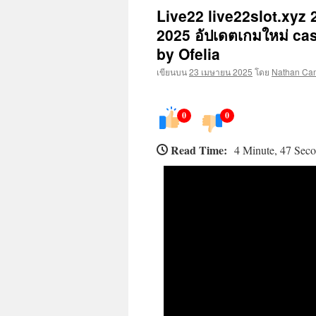
Live22 live22slot.xyz 2
เนื้อหา
2025 อัปเดตเกมใหม่ casi
by Ofelia
เขียนบน
23 เมษายน 2025
โดย
Nathan Ca
0
0
Read Time:
4 Minute, 47 Sec