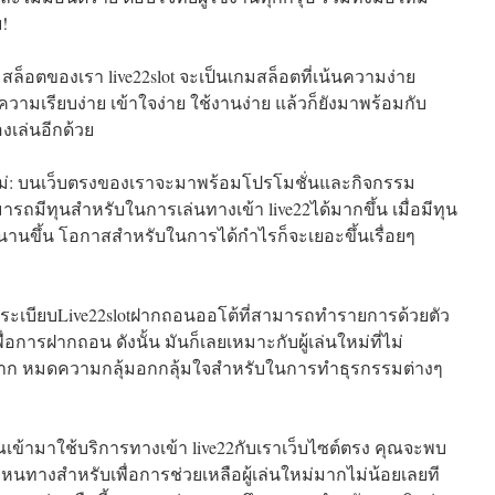
!
กมสล็อตของเรา live22slot จะเป็นเกมสล็อตที่เน้นความง่าย
ความเรียบง่าย เข้าใจง่าย ใช้งานง่าย แล้วก็ยังมาพร้อมกับ
เล่นอีกด้วย
ใหม่: บนเว็บตรงของเราจะมาพร้อมโปรโมชั่นและกิจกรรม
รถมีทุนสำหรับในการเล่นทางเข้า live22ได้มากขึ้น เมื่อมีทุน
ได้นานขึ้น โอกาสสำหรับในการได้กำไรก็จะเยอะขึ้นเรื่อยๆ
ระเบียบLive22slotฝากถอนออโต้ที่สามารถทำรายการด้วยตัว
ื่อการฝากถอน ดังนั้น มันก็เลยเหมาะกับผู้เล่นใหม่ที่ไม่
าก หมดความกลุ้มอกกลุ้มใจสำหรับในการทำธุรกรรมต่างๆ
ุณเข้ามาใช้บริการทางเข้า live22กับเราเว็บไซต์ตรง คุณจะพบ
ีหนทางสำหรับเพื่อการช่วยเหลือผู้เล่นใหม่มากไม่น้อยเลยที