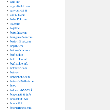
amb slot
argus16888.com
askyouwin888
audi688.com
babet555.com
Baccarat
baj88thb
baj88thbz.com
bar4game24hr.com
baslot168bet.com
bbp168.me
betboxclubs.com
betflixtikto
betflixtikto.info
betflixtikto.info
betm4vip.com
betway
betwin6666.com
betworld369hot.com
bh99
bkkwin เครดิตฟรี
bluewin8888.info
bombet888.win
bonus888
boonlert1688.com