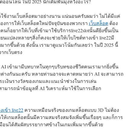
อนไลน์ ในปี 2025 นักเดิมพันมุ่งหวังอะไร?
ใช้งานเว็บสล็อตมาอย่างนาน แน่นอนครับผมว่า ไม่ได้มีแค่
อต้องการให้เว็บสล็อตใหม่ปัจจุบันของพวกเรา
เว็บสล็อต
ต้อง
คนก็อยากให้เว็บที่เข้ามาใช้บริการlive22slotนั้นดียิ่งขึ้นเป็น
่ยนแปลงหลายๆสิ่งก็คงจะช่วยให้เว็บไซต์ทางเข้า live22มี
ขึ้นด้วย ดังนั้น เรามาดูแนวโน้มกันเลยว่า ในปี 2025 นี้
จากเว็บตรง
: AI เข้ามามีบทบาทในทุกๆบริบทของชีวิตคนเรามากยิ่งขึ้น
ความต่างกันนะครับ หลายท่านอาจจะคาดหมายว่า AI จะสามารถ
ำระเงินรางวัลของเกมและแนะนำช่วงในการเล่น
็จะสามารถนำข้อมูลที่ AI วิเคราะห์มาใช้ในการเลือก
งเข้า live22
ความเหมือนจริงของเกมสล็อตแบบ 3D ไม่ต้อง
ำให้เกมสล็อตนั้นมีความสมจริงสมจังเพิ่มขึ้นเรื่อยๆ และก็การ
มือนได้สัมผัสบรรยากาศข้างในเกมเพิ่มมากขึ้นด้วย