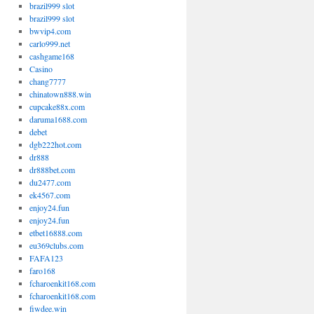
brazil999 slot
brazil999 slot
bwvip4.com
carlo999.net
cashgame168
Casino
chang7777
chinatown888.win
cupcake88x.com
daruma1688.com
debet
dgb222hot.com
dr888
dr888bet.com
du2477.com
ek4567.com
enjoy24.fun
enjoy24.fun
etbet16888.com
eu369clubs.com
FAFA123
faro168
fcharoenkit168.com
fcharoenkit168.com
fiwdee.win