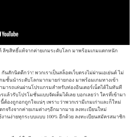
่นต์ ลิขสิทธิ์แท้จากค่ายเกมระดับโลก มาพร้อมเกมแตกหนัก
 กันสักนิดดีกว่า! พวกเราเป็นสล็อตเว็บตรงไม่ผ่านเอเย่นต์ ไม่
ายเกมชั้นนำระดับโลกมากมายก่ายกอง มาพร้อมเกมทางเข้า
 สามารถเล่นผ่านโปรแกรมสำหรับท่องอินเตอร์เน็ตได้ในทันที
ครแล้วรับโปรโมชั่นแบบจัดเต็มได้เลย บอกเลยว่า ใครที่เข้ามา
ะนี้ต้องถูกอกถูกใจแน่ๆ เพราะว่าพวกเรามีเกมเก่าและก็ใหม่
กจริงจากค่ายเกมต่างๆอีกมากมาย ลงทะเบียนใหม่
 ใช้งานง่ายทุกระบบแบบ 100% อีกด้วย ลงทะเบียนสมัครสมาชิก