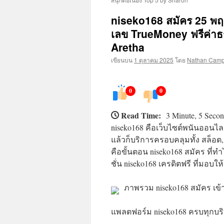
เนื้อหา
niseko168 สมัคร 25 พฤศ
เลข TrueMoney ฟรีค่าธรร
Aretha
เขียนบน
1 ตุลาคม 2025
โดย
Nathan Camp
0
0
Read Time:
3 Minute, 5 Seco
niseko168 คือเว็บไซต์พนันออนไลน
แล้วก็บริการครอบคลุมทั้ง สล็อต
คือขั้นตอน niseko168 สมัคร ที่ทำ
ชั่น niseko168 เครดิตฟรี ที่มอบให
ภาพรวม niseko168 สมัคร เข้า
แพลตฟอร์ม niseko168 ครบทุกบริก