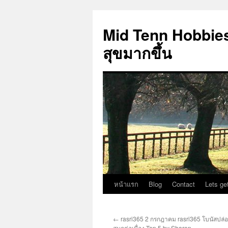
Mid Tenn Hobbies 
สุขมากขึ้น
หน้าแรก
Blog
Contact
Lets ge
ข้าม
ไป
←
rasri365 2 กรกฎาคม rasri365 โบนัสปล่อ
ยัง
สนุกต่อเนื่อง Top 5 by Sharon