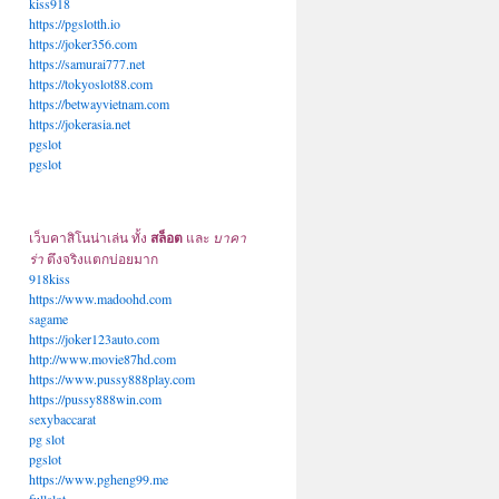
kiss918
https://pgslotth.io
https://joker356.com
https://samurai777.net
https://tokyoslot88.com
https://betwayvietnam.com
https://jokerasia.net
pgslot
pgslot
เว็บคาสิโนน่าเล่น ทั้ง
สล็อต
และ
บาคา
ร่า
ตึงจริงแตกบ่อยมาก
918kiss
https://www.madoohd.com
sagame
https://joker123auto.com
http://www.movie87hd.com
https://www.pussy888play.com
https://pussy888win.com
sexybaccarat
pg slot
pgslot
https://www.pgheng99.me