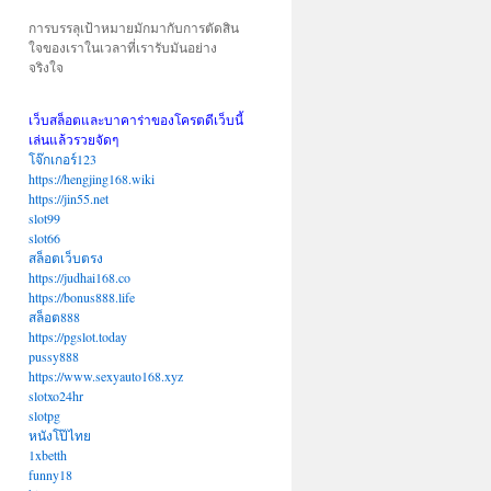
การบรรลุเป้าหมายมักมากับการตัดสิน
ใจของเราในเวลาที่เรารับมันอย่าง
จริงใจ
เว็บสล็อตและบาคาร่าของโครตดีเว็บนี้
เล่นแล้วรวยจัดๆ
โจ๊กเกอร์123
https://hengjing168.wiki
https://jin55.net
slot99
slot66
สล็อตเว็บตรง
https://judhai168.co
https://bonus888.life
สล็อต888
https://pgslot.today
pussy888
https://www.sexyauto168.xyz
slotxo24hr
slotpg
หนังโป๊ไทย
1xbetth
funny18