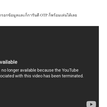
ี กรอกข้อมูลและก็การันตี OTP ก็พร้อมเล่นได้เลย