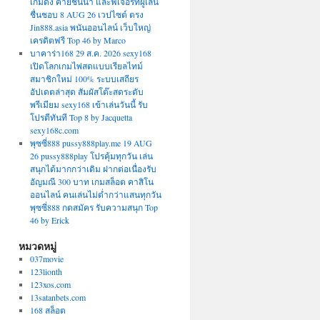
เกมดัง ค่ายชั้นนำ และฟีเจอร์ที่ผู้เล่น
ชื่นชอบ 8 AUG 26 เวปไซต์ ตรง
Jin888.asia พนันออนไลน์ เว็บใหญ่
เครดิตฟรี Top 46 by Marco
บาคาร่า168 29 ส.ค. 2026 sexy168
เปิดโลกเกมไพ่สดแบบเรียลไทม์
สมาชิกใหม่ 100% ระบบเสถียร
อัปเดตล่าสุด สัมผัสโต๊ะสดระดับ
พรีเมียม sexy168 เข้าเล่นวันนี้ รับ
โปรดีทันที Top 8 by Jacquetta
sexy168c.com
พุซซี่888 pussy888play.me 19 AUG
26 pussy888play โปรคุ้มทุกวัน เล่น
สนุกได้มากกว่าเดิม ฝากต่อเนื่องรับ
อัญมณี 300 บาท เกมสล็อต คาสิโน
ออนไลน์ คนเล่นไม่ต่ำกว่าแสนทุกวัน
พุซซี่888 กดสมัคร รับความสนุก Top
46 by Erick
หมวดหมู่
037movie
123lionth
123xos.com
13satanbets.com
168 สล็อต