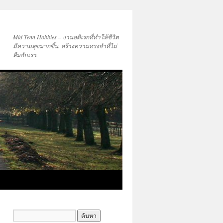
Mid Tenn Hobbies – งานอดิเรกที่ทำให้ชีวิต
มีความสุขมากขึ้น. สร้างความทรงจำที่ไม่
ลืมกับเรา.