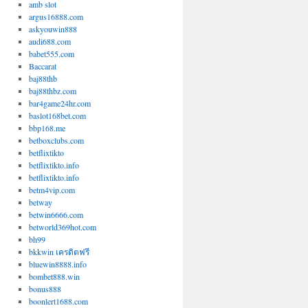
amb slot
argus16888.com
askyouwin888
audi688.com
babet555.com
Baccarat
baj88thb
baj88thbz.com
bar4game24hr.com
baslot168bet.com
bbp168.me
betboxclubs.com
betflixtikto
betflixtikto.info
betflixtikto.info
betm4vip.com
betway
betwin6666.com
betworld369hot.com
bh99
bkkwin เครดิตฟรี
bluewin8888.info
bombet888.win
bonus888
boonlert1688.com