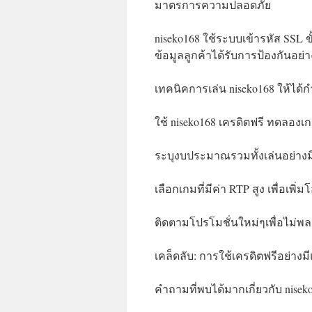
มาตรการความปลอดภัย
niseko168 ใช้ระบบเข้ารหัส SSL 
ข้อมูลลูกค้าได้รับการป้องกันอย่าง
เทคนิคการเล่น niseko168 ให้ได้
ใช้ niseko168 เครดิตฟรี ทดลองเ
ระบุงบประมาณรวมทั้งเล่นอย่างมี
เลือกเกมที่มีค่า RTP สูง เพื่อเพิ
ติดตามโปรโมชั่นใหม่ๆเพื่อไม่พล
เคล็ดลับ: การใช้เครดิตฟรีอย่าง
คำถามที่พบได้มากเกี่ยวกับ nisek