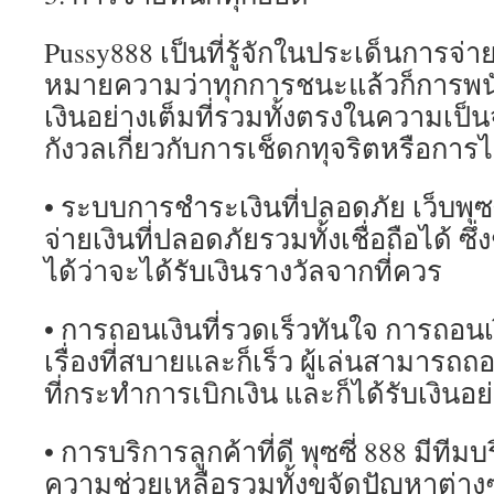
Pussy888 เป็นที่รู้จักในประเด็นการจ่า
หมายความว่าทุกการชนะแล้วก็การพน
เงินอย่างเต็มที่รวมทั้งตรงในความเป็นจร
กังวลเกี่ยวกับการเช็ดกทุจริตหรือการไ
• ระบบการชำระเงินที่ปลอดภัย เว็บพุซ
จ่ายเงินที่ปลอดภัยรวมทั้งเชื่อถือได้ ซึ่
ได้ว่าจะได้รับเงินรางวัลจากที่ควร
• การถอนเงินที่รวดเร็วทันใจ การถอนเ
เรื่องที่สบายและก็เร็ว ผู้เล่นสามารถถ
ที่กระทำการเบิกเงิน และก็ได้รับเงินอย
• การบริการลูกค้าที่ดี พุซซี่ 888 มีทีมบ
ความช่วยเหลือรวมทั้งขจัดปัญหาต่างๆต