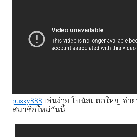
pussy888
เล่นง่าย โบนัสแตกใหญ่ จ่า
สมาชิกใหม่วันนี้