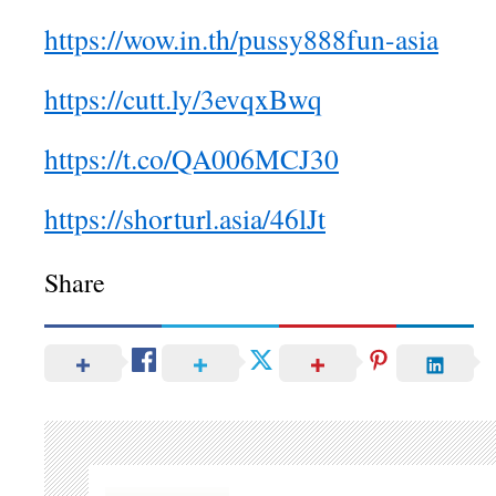
https://wow.in.th/pussy888fun-asia
https://cutt.ly/3evqxBwq
https://t.co/QA006MCJ30
https://shorturl.asia/46lJt
Share