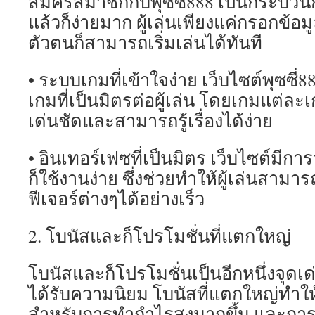
สมัครสมาชิกกับพุซซี่888 เป็นกระบวนก
แล้วก็ง่ายมาก ผู้เล่นเพียงแค่กรอกข้อมู
ตัวตนก็สามารถเริ่มเล่นได้ทันที
• ระบบเกมที่เข้าใจง่าย เว็บไซต์พุซซี
เกมที่เป็นมิตรต่อผู้เล่น โดยเกมแต่ละเก
เด่นชัดและสามารถรู้เรื่องได้ง่าย
• อินเทอร์เฟซที่เป็นมิตร เว็บไซต์มี
ก็ใช้งานง่าย ซึ่งช่วยทำให้ผู้เล่นสามา
ฟีเจอร์ต่างๆได้อย่างเร็ว
2. โบนัสและก็โปรโมชั่นที่แตกใหญ่
โบนัสและก็โปรโมชั่นเป็นอีกหนึ่งจุดเด
ได้รับความนิยม โบนัสที่แตกใหญ่ทำให้
สำหรับการทำกำไรสูงมากขึ้น และการ