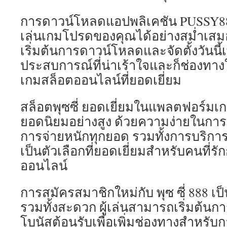
การดาวน์โหลดแอปพลิเคชัน PUSSY8
เล่นเกมโปรดของคุณได้อย่างสม่ำเสมอ
เริ่มต้นการดาวน์โหลดและจัดตั้งวันนี้
ประสบการณ์ที่น่าเร้าใจและก็ช่องท
เกมสล็อตออนไลน์ที่ยอดเยี่ยม
สล็อตพุซซี่ ยอดเยี่ยมในแพลตฟอร์ม
ยอดนิยมอย่างสูง ด้วยความง่ายในการเ
การจ่ายหนักทุกยอด รวมทั้งการบริการท
เป็นตัวเลือกที่ยอดเยี่ยมสำหรับคนที่ร
ออนไลน์
การสมัครสมาชิกใหม่กับ พุซ ซี่ 888 เป็
รวมทั้งสะดวก ผู้เล่นสามารถเริ่มต้นกา
โบนัสต้อนรับเพื่อเพิ่มช่องทางสำหรับ