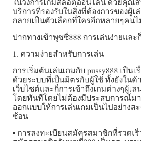
ในวงการเกมสล็อตออนไลน์ ด้วยคุณสมบั
บริการที่รองรับในสิ่งที่ต้องการของผู้เล
กลายเป็นตัวเลือกที่ใครอีกหลายๆคน
ปากทางเข้าพุซซี่888 การเล่นง่ายและก
1. ความง่ายสำหรับการเล่น
การเริ่มต้นเล่นเกมกับ pussy888 เป็นเรื่
ด้วยระบบที่เป็นมิตรกับผู้ใช้ ทั้งยัง
เว็บไซต์และก็การเข้าถึงเกมต่างๆผู้เล
โดยทันทีโดยไม่ต้องมีประสบการณ์มาก
ออกแบบให้การเล่นเกมเป็นไปอย่างส
ซ้อน
• การลงทะเบียนสมัครสมาชิกที่รวดเร