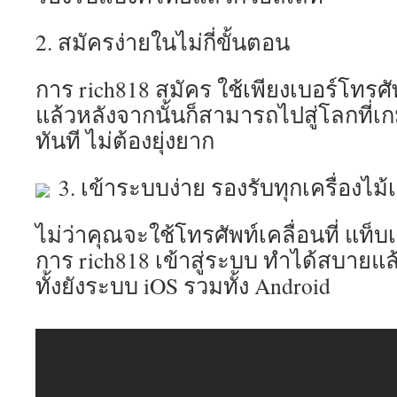
2. สมัครง่ายในไม่กี่ขั้นตอน
การ rich818 สมัคร ใช้เพียงเบอร์โทร
แล้วหลังจากนั้นก็สามารถไปสู่โลกที่
ทันที ไม่ต้องยุ่งยาก
3. เข้าระบบง่าย รองรับทุกเครื่องไม้เ
ไม่ว่าคุณจะใช้โทรศัพท์เคลื่อนที่ แท็บ
การ rich818 เข้าสู่ระบบ ทำได้สบายแล้
ทั้งยังระบบ iOS รวมทั้ง Android