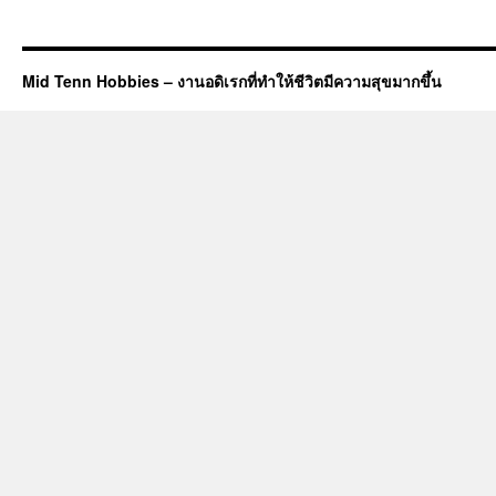
Mid Tenn Hobbies – งานอดิเรกที่ทำให้ชีวิตมีความสุขมากขึ้น