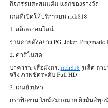
กิจกรรมสะสมแต้ม แลกของรางวัล
เกมที่เปิดให้บริการบน rich818
1. สล็อตออนไลน์
รวมค่ายดังอย่าง PG, Joker, Pragmatic
2. คาสิโนสด
บาคาร่า, เสือมังกร,
rich818
รูเล็ต ถ่
จริง ภาพชัดระดับ Full HD
3. เกมยิงปลา
กราฟิกงาม โบนัสมากมาย ยิงมันส์ทุก