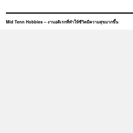
Mid Tenn Hobbies – งานอดิเรกที่ทำให้ชีวิตมีความสุขมากขึ้น