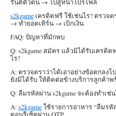
รันตีตัวตน → ไปสู่หน้าโปรไฟล์
s2kgame
เครดิตฟรี ใช้เช่นไร? ตรวจต
→ ทำยอดเทิร์น → เบิกเงิน
FAQ: ปัญหาที่มักพบ
Q: s2kgame สมัคร แล้วมิได้รับเครดิตฟ
ไร?
A: ตรวจตราว่าได้เอาอย่างข้อตกลงโป
ยังมิได้รับ ให้ติดต่อข้างบริการลูกค้า
Q: ลืมรหัสผ่าน s2kgame จะต้องทำเช่
A:
s2kgame
ใช้รายการอาหาร “ลืมรหั
ตอนรีเซ็ตผ่าน OTP