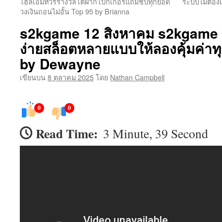
โฮลเอ็มทัวร์รางวัลโตฝากโป๊กเกอร์แถมชิปทุกยอด
ระบบไม่ต้อง
วงเงินถอนไม่อั้น Top 95 by Brianna
เนื้อหา
s2kgame 12 สิงหาคม s2kgame ส
ง่ายสล็อตหลายแบบให้ลองคุ้มค่าทุ
by Dewayne
เขียนบน
8 ตุลาคม 2025
โดย
Nathan Campbell
0
0
Read Time:
3 Minute, 39 Second