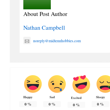
About Post Author
Nathan Campbell
noreply@midtennhobbies.com
Happy
Sad
Sleepy
Excited
0
%
0
%
0
%
0
%