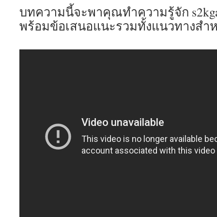
บทความนี้จะพาคุณทำความรู้จัก s2k
พร้อมข้อเสนอแนะรวมทั้งแนวทางสำหร