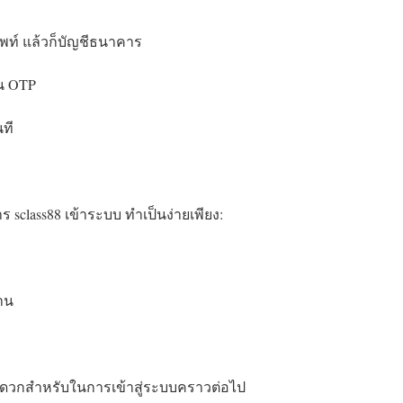
ัพท์ แล้วก็บัญชีธนาคาร
าน OTP
นที
ร sclass88 เข้าระบบ ทำเป็นง่ายเพียง:
าน
ะดวกสำหรับในการเข้าสู่ระบบคราวต่อไป