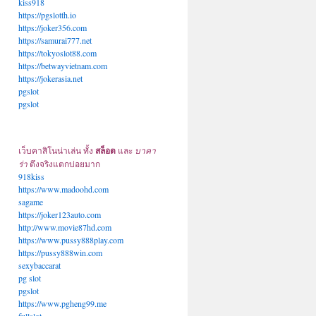
kiss918
https://pgslotth.io
https://joker356.com
https://samurai777.net
https://tokyoslot88.com
https://betwayvietnam.com
https://jokerasia.net
pgslot
pgslot
เว็บคาสิโนน่าเล่น ทั้ง
สล็อต
และ
บาคา
ร่า
ตึงจริงแตกบ่อยมาก
918kiss
https://www.madoohd.com
sagame
https://joker123auto.com
http://www.movie87hd.com
https://www.pussy888play.com
https://pussy888win.com
sexybaccarat
pg slot
pgslot
https://www.pgheng99.me