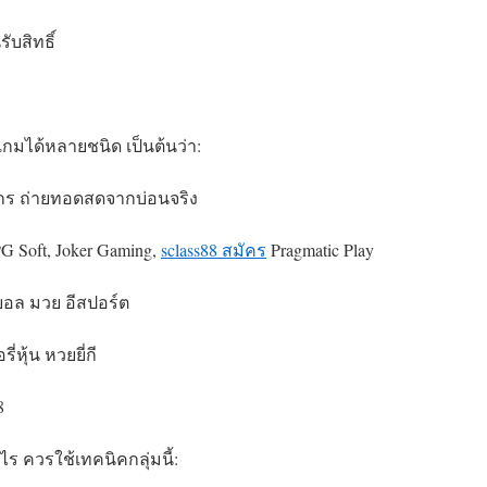
บสิทธิ์
เกมได้หลายชนิด เป็นต้นว่า:
ังกร ถ่ายทอดสดจากบ่อนจริง
G Soft, Joker Gaming,
sclass88 สมัคร
Pragmatic Play
บอล มวย อีสปอร์ต
หุ้น หวยยี่กี
8
ร ควรใช้เทคนิคกลุ่มนี้: