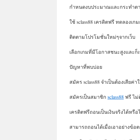
กำหนดงบประมาณและกระทำตามอ
ใช้ sclass88 เครดิตฟรี ทดลองเกม
ติดตามโปรโมชั่นใหม่ๆจากเว็บ
เลือกเกมที่มีโอกาสชนะสูงและก็
ปัญหาที่พบบ่อย
สมัคร sclass88 จำเป็นต้องเสียค่าใ
สมัครเป็นสมาชิก
sclass88
ฟรี ไม่
เครดิตฟรีถอนเป็นเงินจริงได้หรือไ
สามารถถอนได้เมื่อเอาอย่างข้อ