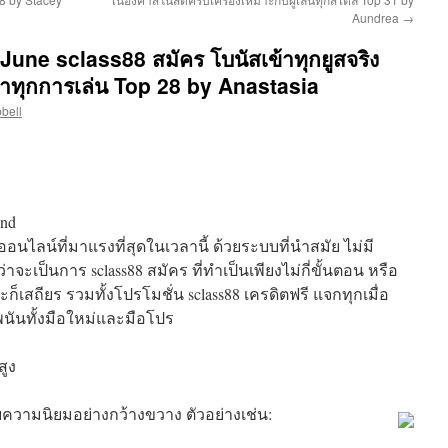
Aundrea
→
 June sclass88 สมัคร โบนัสเข้าทุกยูสจริง
่าทุกการเล่น Top 28 by Anastasia
bell
ond
อนไลน์ที่มาแรงที่สุดในเวลานี้ ด้วยระบบที่นำสมัย ไม่มี
่าจะเป็นการ sclass88 สมัคร ที่ทำเป็นเพียงไม่กี่ขั้นตอน หรือ
และก็เสถียร รวมทั้งโปรโมชั่น sclass88 เครดิตฟรี แจกทุกเมื่อ
พนันทั้งมือใหม่และมือโปร
สูง
รับความนิยมอย่างกว้างขวาง ตัวอย่างเช่น: