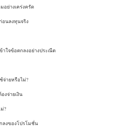
ย่างเคร่งครัด
ก่อนลงทุนจริง
เข้าใจข้อตกลงอย่างประณีต
ช้จ่ายหรือไม่?
ต้องจ่ายเงิน
ม่?
ตกลงของโปรโมชั่น