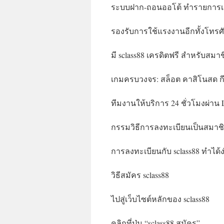
ระบบฝาก-ถอนออโต้ ทำรายการเร็
รองรับการใช้แรงงานอีกทั้งโทรศั
มี sclass88 เครดิตฟรี สำหรับสมา
เกมครบวงจร: สล็อต คาสิโนสด ก
ทีมงานให้บริการ 24 ชั่วโมงผ่าน 
กรรมวิธีการลงทะเบียนเป็นสมาชิก
การลงทะเบียนกับ sclass88 ทำได้ง่
วิธีสมัคร sclass88
ไปสู่เว็บไซต์หลักของ sclass88
คลิกที่ปุ่ม “sclass88 สมัคร”