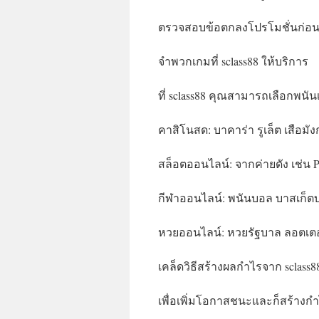
ตรวจสอบข้อตกลงโปรโมชั่นก่อนรั
จำพวกเกมที่ sclass88 ให้บริการ
ที่ sclass88 คุณสามารถเลือกพนัน
คาสิโนสด: บาคาร่า รูเล็ต เสือม
สล็อตออนไลน์: จากค่ายดัง เช่น P
กีฬาออนไลน์: พนันบอล บาสเก็ต
หวยออนไลน์: หวยรัฐบาล ลอตเตอรี่
เคล็ดวิธีสร้างผลกำไรจาก sclass8
เพื่อเพิ่มโอกาสชนะและก็สร้างกำไ