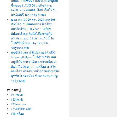
เกมดัง ค่ายชั้นนำ และฟีเจอร์ที่ผู้เล่น
ชื่นชอบ 8 AUG 26 เวปไซต์ ตรง
Jin888.asia พนันออนไลน์ เว็บใหญ่
เครดิตฟรี Top 46 by Marco
บาคาร่า168 29 ส.ค. 2026 sexy168
เปิดโลกเกมไพ่สดแบบเรียลไทม์
สมาชิกใหม่ 100% ระบบเสถียร
อัปเดตล่าสุด สัมผัสโต๊ะสดระดับ
พรีเมียม sexy168 เข้าเล่นวันนี้ รับ
โปรดีทันที Top 8 by Jacquetta
sexy168c.com
พุซซี่888 pussy888play.me 19 AUG
26 pussy888play โปรคุ้มทุกวัน เล่น
สนุกได้มากกว่าเดิม ฝากต่อเนื่องรับ
อัญมณี 300 บาท เกมสล็อต คาสิโน
ออนไลน์ คนเล่นไม่ต่ำกว่าแสนทุกวัน
พุซซี่888 กดสมัคร รับความสนุก Top
46 by Erick
หมวดหมู่
037movie
123lionth
123xos.com
13satanbets.com
168 สล็อต