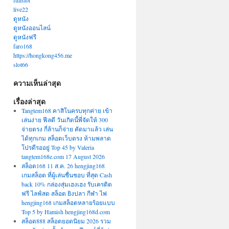
fullslot
live22
ดูหนัง
ดูหนังออนไลน์
ดูหนังฟรี
faro168
https://hongkong456.me
slot66
ความเห็นล่าสุด
เรื่องล่าสุด
Tangtem168 คาสิโนครบทุกค่าย เข้า
เล่นง่าย ฟีลดี วันเกิดนี้พี่จัดให้ 300
จ่ายตรง กี่ล้านก็จ่าย คัดมาแล้ว เล่น
ได้ทุกเกม สล็อตเว็บตรง ห้ามพลาด
โปรดีรออยู่ Top 45 by Valeria
tangtem168e.com 17 August 2026
สล็อต168 11 ส.ค. 26 hengjing168
เกมสล็อต ที่ผู้เล่นชื่นชอบ ที่สุด Cash
back 10% กล่องสุ่มเฮงเฮง รับเครดิต
ฟรี ไลฟ์สด สล็อต ยิงปลา กีฬา ไพ่
hengjing168 เกมสล็อตหลายร้อยแบบ
Top 5 by Hamish hengjing168d.com
สล็อต888 สล็อตยอดนิยม 2026 รวม