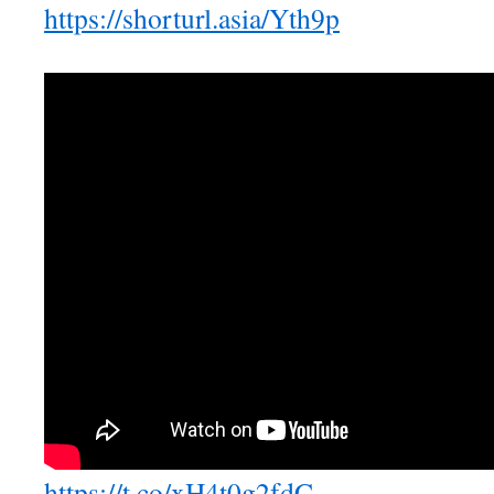
https://shorturl.asia/Yth9p
https://t.co/xH4t0g2fdC