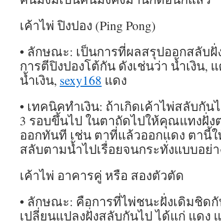
เค้าไพ่ ปิงปอง (Ping Pong)
• ลักษณะ: เป็นการที่ผลสรุปออกสลับฝ
การตีปิงปองโต้กัน ดังเช่นว่า น้ำเงิน, แ
น้ำเงิน,
sexy168
แดง
• เทคนิคทำเงิน: ถ้าเกิดเค้าไพ่สลับกั
3 รอบขึ้นไป ในตาถัดไปให้คุณแทงฝั่งตร
ออกทันที เช่น ตาที่แล้วออกแดง ตานี้ใ
สลับตามน้ำไปเรื่อยจนกระทั่งแบบอย่าง
เค้าไพ่ อาคารคู่ หรือ สองตัวตัด
• ลักษณะ: คือการที่ไพ่ชนะฝั่งเดิมชิดกั
เปลี่ยนแปลงฝั่งสลับกันไป ได้แก่ แดง แดง