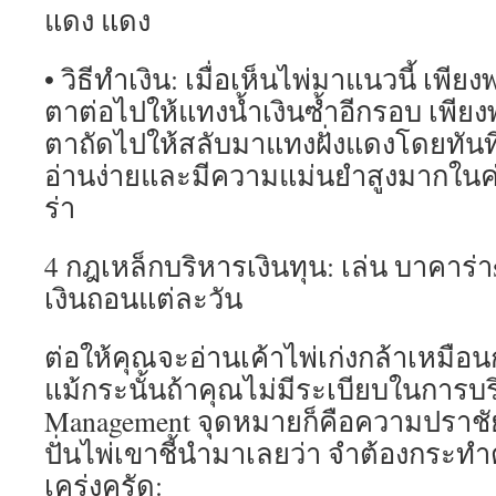
แดง แดง
• วิธีทำเงิน: เมื่อเห็นไพ่มาแนวนี้ เพี
ตาต่อไปให้แทงน้ำเงินซ้ำอีกรอบ เพียง
ตาถัดไปให้สลับมาแทงฝั่งแดงโดยทันที เป
อ่านง่ายและมีความแม่นยำสูงมากใน
ร่า
4 กฎเหล็กบริหารเงินทุน: เล่น บาคาร่า
เงินถอนแต่ละวัน
ต่อให้คุณจะอ่านเค้าไพ่เก่งกล้าเหมือน
แม้กระนั้นถ้าคุณไม่มีระเบียบในการบ
Management จุดหมายก็คือความปราชัยอ
ปั่นไพ่เขาชี้นำมาเลยว่า จำต้องกระทำ
เคร่งครัด: