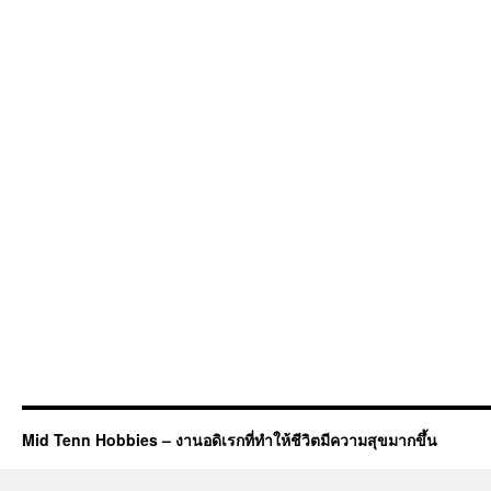
Mid Tenn Hobbies – งานอดิเรกที่ทำให้ชีวิตมีความสุขมากขึ้น