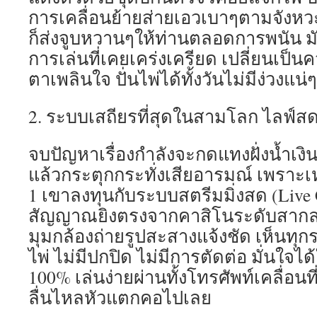
การเคลื่อนย้ายส่ายเอวเบาๆตามจังหว
ก็ส่งจูบหวานๆให้ท่านตลอดการพนัน 
การเล่นที่เคยเคร่งเครียด เปลี่ยนเป็น
ตาเพลินใจ ปั่นไพ่ได้ทั้งวันไม่มีง่วงแน่ๆ
2. ระบบเสถียรที่สุดในสามโลก ไลฟ์ส
จบปัญหาเรื่องกำลังจะกดแทงฝั่งน้ำเงิ
แล้วกระตุกกระทั่งเสียอารมณ์ เพราะเห
1 เขาลงทุนกับระบบสตรีมมิ่งสด (Live 
สัญญาณยิงตรงจากคาสิโนระดับสากล
มุมกล้องถ่ายรูปสะสางแจ้งชัด เห็นท
ไพ่ ไม่มีปกปิด ไม่มีการตัดต่อ มั่นใจ
100% เล่นง่ายผ่านทั้งโทรศัพท์เคลื่อ
ลื่นไหลหัวแตกคอไปเลย