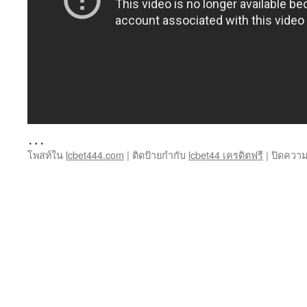
…
โพสท์ใน
lcbet444.com
|
ติดป้ายกำกับ
lcbet44 เครดิตฟรี
|
ปิดความ