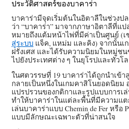
ประวัติศาสตร์ของบาคาร่า
บาคาร่ามีจุดเริ่มต้นในอิตาลีในช่วงป
ว่า “บาคาร่า” มาจากภาษาอิตาลีที่แปลว
หมายถึงแต้มหน้าไพ่ที่มีค่าเป็นศูนย์ (เช
สู่ระบบ
แจ็ค, แหม่ม และคิง) จากนั้นเกม
ฝรั่งเศส และได้รับความนิยมในหมู่ชนช
ไปยังประเทศต่าง ๆ ในยุโรปและทั่วโ
ในศตวรรษที่ 19 บาคาร่าได้ถูกนำเข้าส
กลายเป็นหนึ่งในเกมคาสิโนยอดนิยม อ
แปรปรวนของกติกาและรูปแบบการเล
ทำให้บาคาร่าในแต่ละพื้นที่มีความแตก
เล่นบาคาร่าแบบ Chemin de Fer หรือ Pu
แบบมีลักษณะเฉพาะตัวที่น่าสนใจ