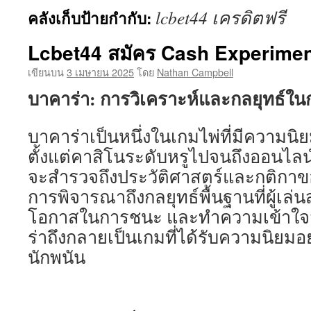
lcbet44 เครดิตฟรี
คลังเก็บป้ายกำกับ:
เนื้อหา
Lcbet44 สมัคร Cash Experime
เขียนบน
3 เมษายน 2025
โดย
Nathan Campbell
บาคาร่า: การวิเคราะห์และกลยุทธ์ใน
บาคาร่าเป็นหนึ่งในเกมไพ่ที่มีความนิ
ตั้งแต่คาสิโนระดับหรูไปจนถึงออนไลน
จะสำรวจถึงประวัติศาสตร์และกติกา
การพิจารณาถึงกลยุทธ์พื้นฐานที่ผู้เล่น
โอกาสในการชนะ และทำความเข้าใจว
ร่าถึงกลายเป็นเกมที่ได้รับความนิยมอ
นักพนัน