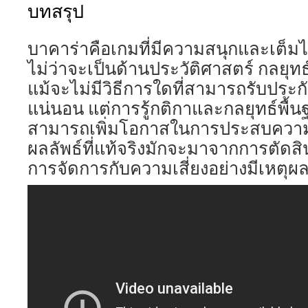
บทสรุป
บาคาร่าคือเกมที่มีความสนุกและเต็มไป
ไม่ว่าจะเป็นด้านประวัติศาสตร์ กลยุทธ
แม้จะไม่มีวิธีการใดที่สามารถรับประก
แน่นอน แต่การรู้กติกาและกลยุทธ์พื้นฐ
สามารถเพิ่มโอกาสในการประสบความส
ผลลัพธ์ที่แท้จริงมักจะมาจากการตัดส
การจัดการกับความเสี่ยงอย่างมีเหตุผ