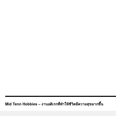
Mid Tenn Hobbies – งานอดิเรกที่ทำให้ชีวิตมีความสุขมากขึ้น