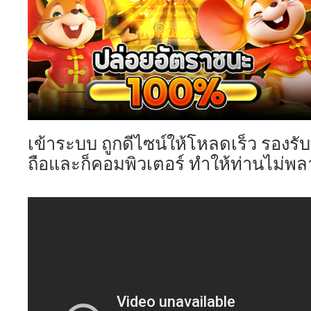
เข้าระบบ ถูกดีไซน์ให้โหลดเร็ว รองรับทุ
ถือและก็คอมพิวเตอร์ ทำให้ท่านไม่พ