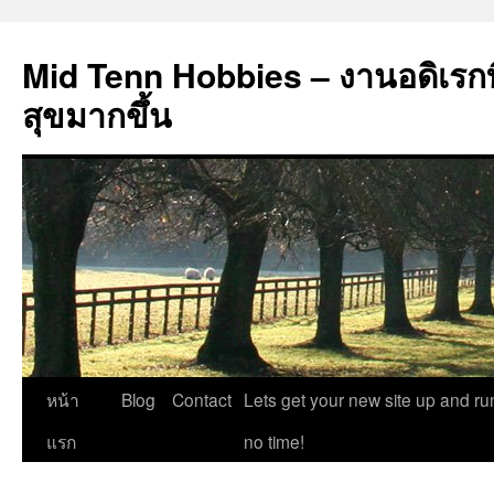
Mid Tenn Hobbies – งานอดิเรกที
สุขมากขึ้น
ข้าม
หน้า
Blog
Contact
Lets get your new site up and ru
ไป
แรก
no time!
ยัง