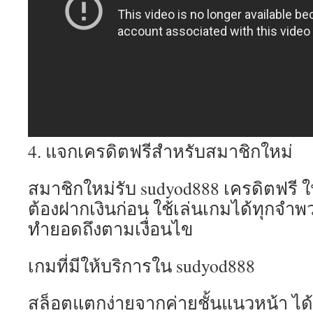
4. แจกเครดิตฟรีสำหรับสมาชิกใหม่
สมาชิกใหม่รับ sudyod888 เครดิตฟรี ใ
ต้องฝากเงินก่อน ใช้เล่นเกมได้ทุกจำพว
ทำยอดถึงตามเงื่อนไข
เกมที่มีให้บริการใน sudyod888
สล็อตแตกง่ายจากค่ายชั้นแนวหน้า ได้แก