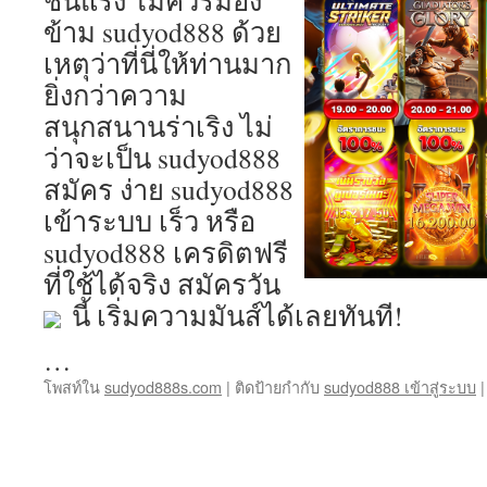
ชั่นแรง ไม่ควรมอง
ข้าม sudyod888 ด้วย
เหตุว่าที่นี่ให้ท่านมาก
ยิ่งกว่าความ
สนุกสนานร่าเริง ไม่
ว่าจะเป็น sudyod888
สมัคร ง่าย sudyod888
เข้าระบบ เร็ว หรือ
sudyod888 เครดิตฟรี
ที่ใช้ได้จริง สมัครวัน
นี้ เริ่มความมันส์ได้เลยทันที!
…
โพสท์ใน
sudyod888s.com
|
ติดป้ายกำกับ
sudyod888 เข้าสู่ระบบ
|