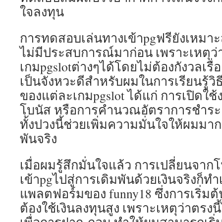
ใจลงทุน
การทดสอบเล่นทางเข้าpgฟรียังเหมาะสำห
ไม่มีประสบการณ์มาก่อน เพราะเหตุ
เกมpgslotต่างๆได้โดยไม่ต้องกังวลเรื่อ
เป็นจังหวะดีสำหรับผมในการเรียนรู้วิธ
ของแต่ละเกมpgslot ได้แก่ การเปิดใช้
โบนัส หรือการคำนวณอัตราการชำระเงิ
ทั้งปวงนี้ช่วยเพิ่มความมั่นใจให้ผมมากย
พันจริง
เมื่อผมรู้สึกมั่นใจแล้ว การเปลี่ยน
เข้าpgไปสู่การเดิมพันด้วยเงินจริงก็ท
แพลตฟอร์มของ funny18 ซึ่งการเริ่มต้น
ต้องใช้เงินลงทุนสูง เพราะเหตุว่าตรงนี