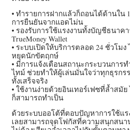
• ทำรายการฝากแล้วก็ถอนได้ด้านใน 10
การยืนยันจากแอดไม่น
• รองรับการใช้แรงงานทั้งบัญชีธนาค
TrueMoney Wallet
• ระบบเปิดให้บริการตลอด 24 ชั่วโมง 
หยุดนักขัตฤกษ์
• มีการแจ้งเตือนสถานะกระบวนการท
ไทม์ ช่วยทำให้ผู้เล่นมั่นใจว่าทุกธุร
ทั้งเสร็จจริง
• ใช้งานง่ายด้วยอินเทอร์เฟซที่ล้ำสมั
ก็สามารถทำเป็น
ด้วยระบบออโต้ที่ตอบปัญหาการใช้แรงงา
เลยสามารถจุดโฟกัสที่ความสนุกสนาน
ไม่ต้องเสียเวล่ำเวลาไปกับขั้นตอนท