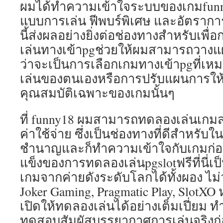
ผมได้ทำความเข้าใจระบบของเกมfunny
แบบการเล่น ฟีพบร์พิเศษ และอัตราการจ
นี้ส่งผลอย่างยิ่งต่อช่องทางสำหรับเพ
เล่นทางเข้าpgช่วยให้ผมสามารถวางแผน
ว่าจะเป็นการเลือกเกมทางเข้าpgที่เ
เล่นของตนเองหรือการปรับแผนการให
คุณสมบัติเฉพาะของเกมนั้นๆ
ที่ funny18 ผมสามารถทดลองเล่นเกมส
ค่าใช้จ่าย ซึ่งเป็นช่องทางที่ดีสำหรั
ชำนาญและก็ทำความเข้าใจกับเกมก่อนท
แข็งของการทดลองเล่นpgslotฟรีที่นี่เ
เกมจากค่ายดังระดับโลกได้ทั้งผอง ไม่ว
Joker Gaming, Pragmatic Play, SlotXO 
เปิดให้ทดลองเล่นได้อย่างเต็มเปี่ยม 
ทดสอบสัมผัสบรรยากาศการเล่นจริงก่