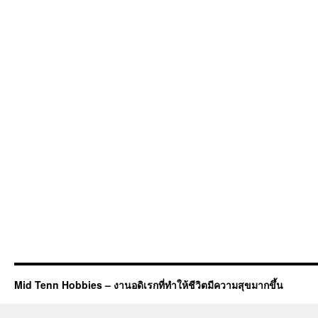
Mid Tenn Hobbies – งานอดิเรกที่ทำให้ชีวิตมีความสุขมากขึ้น