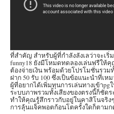
ที่สำคัญ สำหรับผู้ที่กำลังลังเลว่าจะเริ่
funny18 ยังมีโหมดทดลองเล่นฟรีให้ค
ต้องจ่ายเงิน พร้อมด้วยโปรโมชั่นรวมทั้ง
ฝาก 50 รับ 100 ซึ่งเป็นข้อแนะนำที่เห
ผู้ที่อยากได้เพิ่มทุนการเล่นทางเข้าpgใ
ระบบภาพรวมทั้งเสียงของตรงนี้ก็ชัดระด
ทำให้คุณรู้สึกราวกับอยู่ในคาสิโนจริ
การลุ้นแจ็คพอตก้อนโตครั้งใดก็ตามก