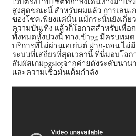
เว็บตรง เว็บไซต์ที่กำลังเดินทางมาแร
ใหม
สูงสุดขณะนี้ สำหรับผมแล้ว การเล่นเกม
หัด
ของโชคเพียงแค่นั้น แม้กระนั้นยังเกี
เล่
สล
ความบันเทิง แล้วก็โอกาสสำหรับเพื่อก
เริ่
ทั้งหมดทั้งปวงนี้ ทางเข้าpg มีครบหมด
ต้น
กับ
บริการที่ไม่ผ่านเอเย่นต์ ฝาก-ถอน ไม่มี
PG
ระบบที่เสถียรที่สุดเวลานี้ ที่นี่มอบโ
ง่า
ที่ส
สัมผัสเกมpgslotจากค่ายดังระดับนาน
ได้
และความเชื่อมั่นเต็มกำลัง
เงิ
จริ
15
สิ
25
cas
onl