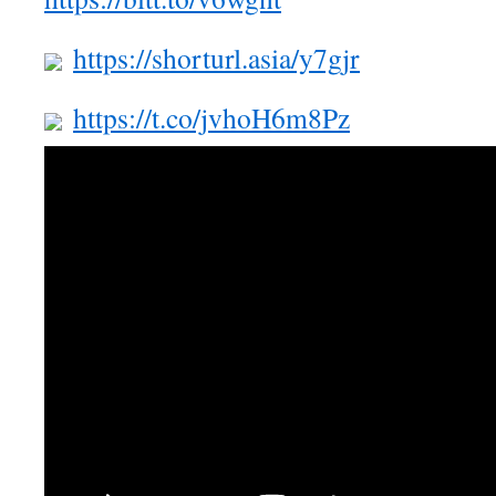
https://shorturl.asia/y7gjr
https://t.co/jvhoH6m8Pz