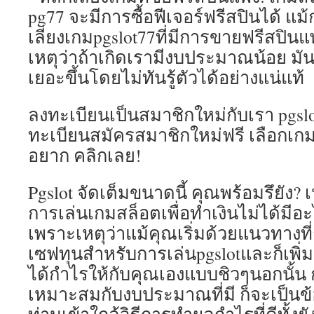
pg77 จะมีการซื้อฟีเจอร์ฟรีสปินได้ แม้
เลี่ยงเกมpgslot77ที่มีการขายฟรีสปิน
เหตุว่าถ้าเกิดเรามีงบประมาณน้อย มันจ
เยอะขึ้นโดยไม่ทันรู้ตัวได้อย่างแน่แท้
ลงทะเบียนเป็นสมาชิกใหม่กับเรา pgslot
ทะเบียนสมัครสมาชิกใหม่ฟรี เลือกเกม
อยาก คลิกเลย!
Pgslot จัดเต็มขนาดนี้ คุณพร้อมรึยัง?
การเล่นเกมสล็อตเพื่อทำเงินไม่ได้มี
เพราะเหตุว่าแม้คุณเริ่มด้วยแนวทางที่
เซฟทุนสำหรับการเล่นpgslotและก็เพิ่ม
ได้กำไรให้กับคุณเองแบบชิวๆนอกนั้น 
เหมาะสมกับงบประมาณที่มี ก็จะเป็นข้