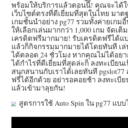
พร้อมให้บริการแล้วตอนนี้! คุณจะได้ใ
ใหม่
เว็บไซต์ตรงที่ดีเยี่ยมที่สุดในไทย ม
ล่าสุด
Top
เกมชั้นนำอย่าง pg77 รวมทั้งค่ายเกมอ
18
ให้เลือกเล่นมากกว่า 1,000 เกม จัดเ
by
Robby
เครดิตฟรีมากมาย! รับเครดิตฟรีได้แ
3
แล้วก็กิจกรรมมากมายได้โดยทันที เล่
เวป
ไซต์
ได้ตลอด 24 ชั่วโมง หากคุณไม่ได้
แจก
ได้กำไรที่ดีเยี่ยมที่สุดล่ะก็ ลงทะเบี
หนัก
MAR
สนุกสนานกับเราได้เลยทันที pgslot77 
69
ฟรีได้อีกด้วย อย่ารอคอยช้า ลงทะเบี
แล้วเข้ามาลุยกัน!
สูตรการใช้ Auto Spin ใน pg77 แบบ