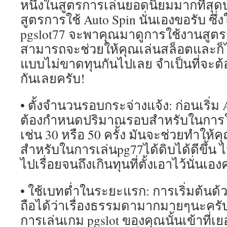
หนึ่งในสูตรการเล่นยอดนิยมมากที่สุดบ
สูตรการใช้ Auto Spin นั่นเองขอรับ ซึ่
pgslot77 จะพาคุณมาดูการใช้งานสูตรกา
สามารถจะช่วยให้คุณเล่นสล็อตและก็
แบบไม่ขาดทุนกันไปเลย จำเป็นที่จะต้
กันเลยครับ!
• ตั้งจำนวนรอบกระจ่างแจ้ง: ก่อนเริ่ม
ต้องกำหนดปริมาณรอบสำหรับในการใช
เช่น 30 หรือ 50 ครั้ง มันจะช่วยทำใ
สำหรับในการเล่นpg77ได้ดิบได้ดีขึ้น 
ไปเรื่อยจนถึงเกินทุนที่ตั้งเอาไว้นั่นเอง
• ใช้เบทต่ำในระยะแรก: การเริ่มต้นด
ถือได้ว่าเรื่องธรรมดามากมายๆนะครับ
การเล่นเกม pgslot ของคุณนั้นเข้าที่เยอ