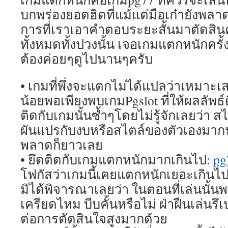
บกพร่องยอดฮิตที่แม้แต่มือเก๋ายังพลา
การที่เราเอาคำตอบระยะสั้นมาตัดสิ
ทั้งหมดทั้งปวงนั้น เจอเกมแตกหนักครั้ง
ต้องค่อยๆดูไปนานๆครับ
• เกมที่พึ่งจะแตกไม่ได้แปลว่าเหมาะ
น้อยพอเพียงพบเกมPgslot ที่ให้ผลลัพธ์
ติดกับเกมนั้นซ้ำๆโดยไม่รู้จักเลยว่า
ผันแปรกับงบหรือสไตล์ของตัวเองมาก
พลาดก็ยาวเลย
• ยึดติดกับเกมแตกหนักมากเกินไป:
pg
โฟกัสว่าเกมนี้เคยแตกหนักเยอะเกินไ
มิได้พิจารณาเลยว่า ในตอนที่เล่นนั้นพ
เครียดไหม บีบคั้นหรือไม่ ฝ่าฝืนเล่นรึเปล
ต่อการตัดสินใจสูงมากด้วย