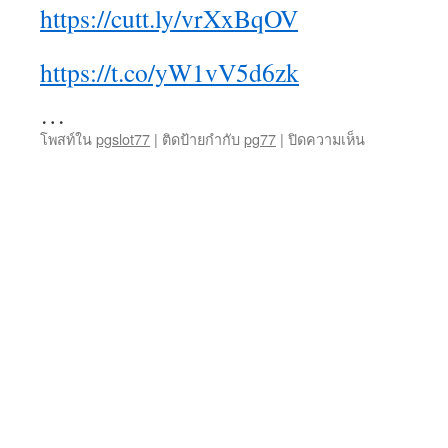
https://cutt.ly/vrXxBqOV
https://t.co/yW1vV5d6zk
…
บน
โพสท์ใน
pgslot77
|
ติดป้ายกำกับ
pg77
|
ปิดความเห็น
เว็บ
ใหญ่
pgslot77
ทดลอง
เล่น
Top
6
by
Norris
pgslot
pgslot77.me
pgslot77
เว็บไซต์
แจก
หนัก